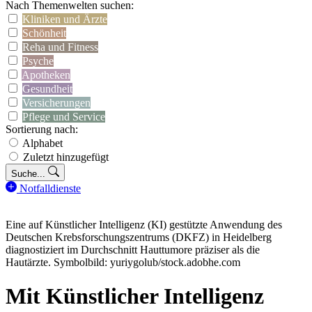
Nach Themenwelten suchen:
Kliniken und Ärzte
Schönheit
Reha und Fitness
Psyche
Apotheken
Gesundheit
Versicherungen
Pflege und Service
Sortierung nach:
Alphabet
Zuletzt hinzugefügt
Suche...
Notfalldienste
Eine auf Künstlicher Intelligenz (KI) gestützte Anwendung des
Deutschen Krebsforschungszentrums (DKFZ) in Heidelberg
diagnostiziert im Durchschnitt Hauttumore präziser als die
Hautärzte. Symbolbild: yuriygolub/stock.adobhe.com
Mit Künstlicher Intelligenz