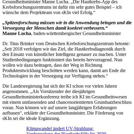
Gesundheitsminister Manne Lucha. „Die Hautkrebs-App des
Krebsforschungszentrums ist dafür ein sehr gutes Beispiel – ich
wünsche dem Projektteam von sKIn viel Erfolg.“
„Spitzenforschung müssen wir in die Anwendung bringen und die
Versorgung der Menschen damit konkret verbessern.“
Manne Lucha
, baden-württembergischer Gesundheitsminister
Dr. Titus Brinker vom Deutschen Krebsforschungszentrum betonte:
„Seit 2018 verfolgen wir das Ziel, die Hautkrebsdiagnostik durch
den Einsatz von künstlicher Intelligenz genauer zu machen. Unter
Studienbedingungen funktioniert das bereits hervorragend. Nun
wollen wir dazu beitragen, dass der Weg in Richtung
Produktentwicklung beschritten werden kann, damit am Ende die
Technologien in der Versorgung zur Verfügung stehen.“
Die Landesregierung hat sich der KI schon vor vielen Jahren
angenommen. „Als Vorsitzender der diesjährigen
Gesundheitsministerkonferenz treibe ich KI im Gesundheitswesen
mit einem umfassenden und chancenorientierten Grundsatzbeschluss
voran. Nun können wir auf unsere langjährigen Erfahrungen
aufbauen“, erklärte der Gesundheitsminister. Die Förderung von
sKIn sei die ideale Ergänzung.
Klimawandel ändert UV-Strahlung:
Verdoppelung der Hautkrebsfälle bis 2030