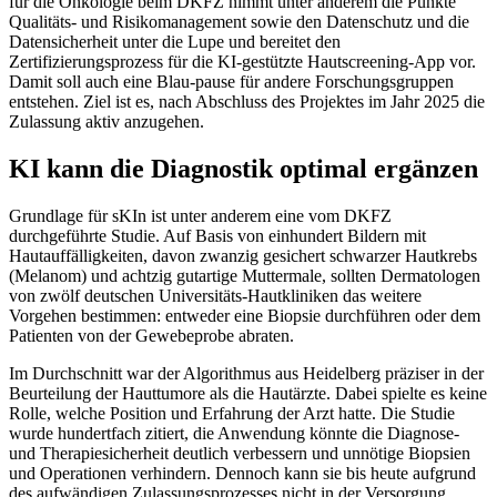
für die Onkologie beim DKFZ nimmt unter anderem die Punkte
Qualitäts- und Risikomanagement sowie den Datenschutz und die
Datensicherheit unter die Lupe und bereitet den
Zertifizierungsprozess für die KI-gestützte Hautscreening-App vor.
Damit soll auch eine Blau-pause für andere Forschungsgruppen
entstehen. Ziel ist es, nach Abschluss des Projektes im Jahr 2025 die
Zulassung aktiv anzugehen.
KI kann die Diagnostik optimal ergänzen
Grundlage für sKIn ist unter anderem eine vom DKFZ
durchgeführte Studie. Auf Basis von einhundert Bildern mit
Hautauffälligkeiten, davon zwanzig gesichert schwarzer Hautkrebs
(Melanom) und achtzig gutartige Muttermale, sollten Dermatologen
von zwölf deutschen Universitäts-Hautkliniken das weitere
Vorgehen bestimmen: entweder eine Biopsie durchführen oder dem
Patienten von der Gewebeprobe abraten.
Im Durchschnitt war der Algorithmus aus Heidelberg präziser in der
Beurteilung der Hauttumore als die Hautärzte. Dabei spielte es keine
Rolle, welche Position und Erfahrung der Arzt hatte. Die Studie
wurde hundertfach zitiert, die Anwendung könnte die Diagnose-
und Therapiesicherheit deutlich verbessern und unnötige Biopsien
und Operationen verhindern. Dennoch kann sie bis heute aufgrund
des aufwändigen Zulassungsprozesses nicht in der Versorgung