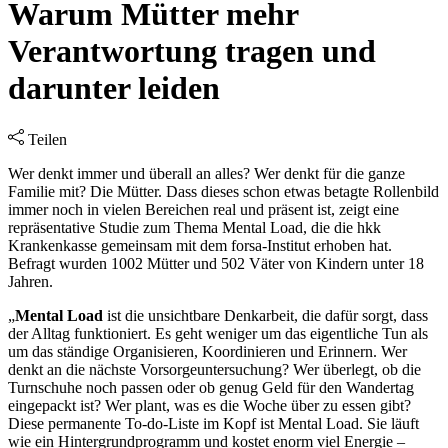
Warum Mütter mehr
Verantwortung tragen und
darunter leiden
Teilen
Wer denkt immer und überall an alles? Wer denkt für die ganze
Familie mit? Die Mütter. Dass dieses schon etwas betagte Rollenbild
immer noch in vielen Bereichen real und präsent ist, zeigt eine
repräsentative Studie zum Thema Mental Load, die die hkk
Krankenkasse gemeinsam mit dem forsa-Institut erhoben hat.
Befragt wurden 1002 Mütter und 502 Väter von Kindern unter 18
Jahren.
„
Mental Load
ist die unsichtbare Denkarbeit, die dafür sorgt, dass
der Alltag funktioniert. Es geht weniger um das eigentliche Tun als
um das ständige Organisieren, Koordinieren und Erinnern. Wer
denkt an die nächste Vorsorgeuntersuchung? Wer überlegt, ob die
Turnschuhe noch passen oder ob genug Geld für den Wandertag
eingepackt ist? Wer plant, was es die Woche über zu essen gibt?
Diese permanente To-do-Liste im Kopf ist Mental Load. Sie läuft
wie ein Hintergrundprogramm und kostet enorm viel Energie –