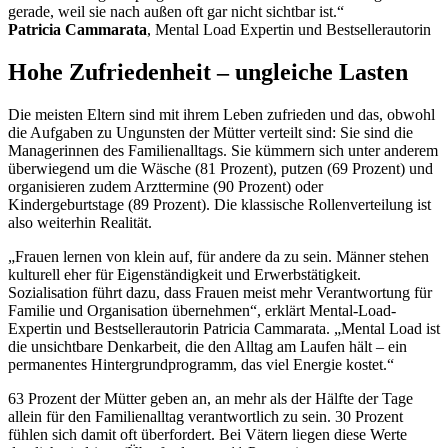
gerade, weil sie nach außen oft gar nicht sichtbar ist.“
Patricia Cammarata
, Mental Load Expertin und Bestsellerautorin
Hohe Zufriedenheit – ungleiche Lasten
Die meisten Eltern sind mit ihrem Leben zufrieden und das, obwohl
die Aufgaben zu Ungunsten der Mütter verteilt sind: Sie sind die
Managerinnen des Familienalltags. Sie kümmern sich unter anderem
überwiegend um die Wäsche (81 Prozent), putzen (69 Prozent) und
organisieren zudem Arzttermine (90 Prozent) oder
Kindergeburtstage (89 Prozent). Die klassische Rollenverteilung ist
also weiterhin Realität.
„Frauen lernen von klein auf, für andere da zu sein. Männer stehen
kulturell eher für Eigenständigkeit und Erwerbstätigkeit.
Sozialisation führt dazu, dass Frauen meist mehr Verantwortung für
Familie und Organisation übernehmen“, erklärt Mental-Load-
Expertin und Bestsellerautorin Patricia Cammarata. „Mental Load ist
die unsichtbare Denkarbeit, die den Alltag am Laufen hält – ein
permanentes Hintergrundprogramm, das viel Energie kostet.“
63 Prozent der Mütter geben an, an mehr als der Hälfte der Tage
allein für den Familienalltag verantwortlich zu sein. 30 Prozent
fühlen sich damit oft überfordert. Bei Vätern liegen diese Werte