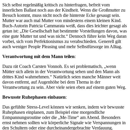
Sich selbst regelmäßig kritisch zu hinterfragen, befreit vom
innerlichen Ballast noch aus der Kindheit. Wenn die Großmutter zu
Besuch kommt, muss nicht noch die hinterste Ecke gesaugt sein.
Mutter war auch mal Mutter von mindestens einem kleinen Kind.
Buch-Autorin Patricia Cammarata weiß, dass dies leichter gesagt als
getan ist: „Die Gesellschaft hat bestimmte Vorstellungen davon, was
eine gute Mutter tut und was nicht.“ Dennoch führe kein Weg daran
vorbei, sich vom Perfektionismus zu verabschieden. Generell gilt
auch weniger People Pleasing und mehr Selbstfürsorge im Alltag.
Verantwortung mit dem Mann teilen
:
Dazu rät Coach Carsten Vonnoh. Es sei problematisch, „wenn
Mütter sich allein in der Verantwortung sehen und den Mann als
drittes Kind wahrnehmen.“ Natürlich seien manche Männer weit
davon entfernt, auf Augenhöhe bei dem Thema in der
Verantwortung zu sein. Aber viele seien eben auf einem guten Weg.
Bewusste Ruhephasen einbauen
:
Das gefühlte Stress-Level können wir senken, indem wir bewusste
Ruhephasen einplanen, zum Beispiel eine morgendliche
Entspannungsroutine oder die „Me-Time“ am Abend. Besonders
ernst nehmen sollten wir körperliche Signale wie Verspannungen in
den Schultern oder eine durcheinandergebrachte Verdauung.