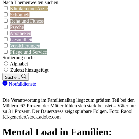
Nach Themenwelten suchen:
Kliniken und Ärzte
Schönheit
Reha und Fitness
Psyche
Apotheken
Gesundheit
Versicherungen
Pflege und Service
Sortierung nach:
Alphabet
Zuletzt hinzugefügt
Suche...
Notfalldienste
Die Verantwortung im Familienalltag liegt zum größten Teil bei den
Müttern. 62 Prozent der Mütter fühlen sich stark belastet – Väter nur
zu 31 Prozent. Der Dauerstress zeigt spürbare Folgen. Foto: Raool –
KI-generiert/stock.adobe.com
Mental Load in Familien: