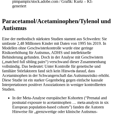
pimpampix/stock.adobe.com / Grafik: Kurtz – KI-
generiert
Paracetamol/Acetaminophen/Tylenol und
Autismus
Eine der methodisch stärksten Studien stammt aus Schweden: Sie
umfasste 2,48 Millionen Kinder mit Daten von 1995 bis 2019. In
Modellen ohne Geschwisterkontrolle wurde eine geringe
Risikoerhöhung für Autismus, ADHS und intellektuelle
Behinderung gefunden. Doch in der Analyse mit Geschwistern
(„matched full sibling pairs“) verschwand dieser Zusammenhang
vollständig. Das bedeutet: Unter Kontrolle für genetische und
familiäre Störfaktoren fand sich kein Hinwei
s
darauf, dass
Acetaminophen in der Schwangerschaft das Autismusrisiko erhöht.
Diese Studie ist ein starker Gegenbeleg gegen einfache kausale
Interpretationen positiver Assoziationen in weniger kontrollierten
Studien.
In der Meta-Analyse europäischer Kohorten (“Prenatal and
postnatal exposure to acetaminophen … meta-analysis in six
European population-based cohorts”) fanden die Autoren
Hinweise für „grenzwertige oder klinische Autismus-