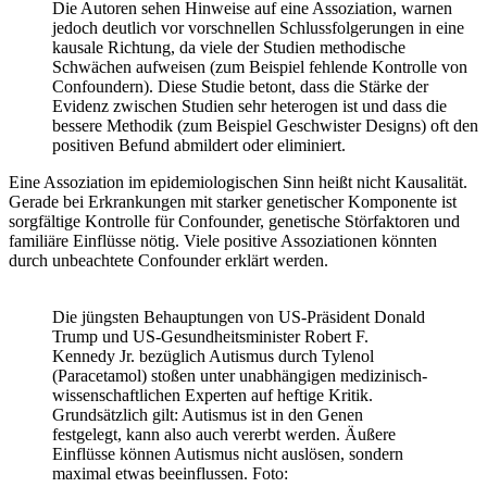
Die Autoren sehen Hinweise auf eine Assoziation, warnen
jedoch deutlich vor vorschnellen Schlussfolgerungen in eine
kausale Richtung, da viele der Studien methodische
Schwächen aufweisen (zum Beispiel fehlende Kontrolle von
Confoundern).
Diese Studie betont, dass die Stärke der
Evidenz zwischen Studien sehr heterogen ist und dass die
bessere Methodik (zum Beispiel Geschwister Designs) oft den
positiven Befund abmildert oder eliminiert.
Eine Assoziation im epidemiologischen Sinn heißt nicht Kausalität.
Gerade bei Erkrankungen mit starker genetischer Komponente ist
sorgfältige Kontrolle für Confounder, genetische Störfaktoren und
familiäre Einflüsse nötig. Viele positive Assoziationen könnten
durch unbeachtete Confounder erklärt werden.
Die jüngsten Behauptungen von US-Präsident Donald
Trump und US-Gesundheitsminister Robert F.
Kennedy Jr. bezüglich Autismus durch Tylenol
(Paracetamol) stoßen unter unabhängigen medizinisch-
wissenschaftlichen Experten auf heftige Kritik.
Grundsätzlich gilt: Autismus ist in den Genen
festgelegt, kann also auch vererbt werden. Äußere
Einflüsse können Autismus nicht auslösen, sondern
maximal etwas beeinflussen. Foto: