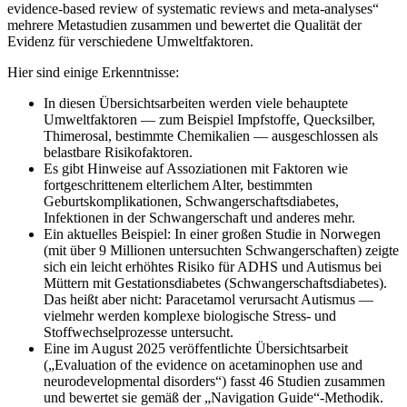
evidence-based review of systematic reviews and meta-analyses“
mehrere Metastudien zusammen und bewertet die Qualität der
Evidenz für verschiedene Umweltfaktoren.
Hier sind einige Erkenntnisse:
In diesen Übersichtsarbeiten werden viele behauptete
Umweltfaktoren — zum Beispiel Impfstoffe, Quecksilber,
Thimerosal, bestimmte Chemikalien — ausgeschlossen als
belastbare Risikofaktoren.
Es gibt Hinweise auf Assoziationen mit Faktoren wie
fortgeschrittenem elterlichem Alter, bestimmten
Geburtskomplikationen, Schwangerschaftsdiabetes,
Infektionen in der Schwangerschaft und anderes mehr.
Ein aktuelles Beispiel: In einer großen Studie in Norwegen
(mit über 9 Millionen untersuchten Schwangerschaften) zeigte
sich ein leicht erhöhtes Risiko für ADHS und Autismus bei
Müttern mit Gestationsdiabetes (Schwangerschaftsdiabetes).
Das heißt aber nicht: Paracetamol verursacht Autismus —
vielmehr werden komplexe biologische Stress- und
Stoffwechselprozesse untersucht.
Eine im August 2025 veröffentlichte Übersichtsarbeit
(„Evaluation of the evidence on acetaminophen use and
neurodevelopmental disorders“) fasst 46 Studien zusammen
und bewertet sie gemäß der „Navigation Guide“-Methodik.