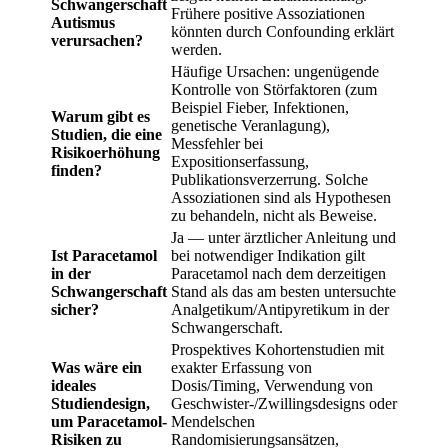
Schwangerschaft
Frühere positive Assoziationen
Autismus
könnten durch Confounding erklärt
verursachen?
werden.
Häufige Ursachen: ungenügende
Kontrolle von Störfaktoren (zum
Beispiel Fieber, Infektionen,
Warum gibt es
genetische Veranlagung),
Studien, die eine
Messfehler bei
Risikoerhöhung
Expositionserfassung,
finden?
Publikationsverzerrung. Solche
Assoziationen sind als Hypothesen
zu behandeln, nicht als Beweise.
Ja — unter ärztlicher Anleitung und
Ist Paracetamol
bei notwendiger Indikation gilt
in der
Paracetamol nach dem derzeitigen
Schwangerschaft
Stand als das am besten untersuchte
sicher?
Analgetikum/Antipyretikum in der
Schwangerschaft.
Prospektives Kohortenstudien mit
Was wäre ein
exakter Erfassung von
ideales
Dosis/Timing, Verwendung von
Studiendesign,
Geschwister-/Zwillingsdesigns oder
um Paracetamol-
Mendelschen
Risiken zu
Randomisierungsansätzen,