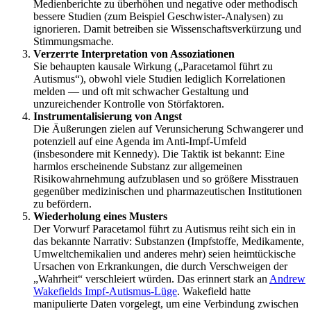
Medienberichte zu überhöhen und negative oder methodisch
bessere Studien (zum Beispiel Geschwister-Analysen) zu
ignorieren. Damit betreiben sie Wissenschaftsverkürzung und
Stimmungsmache.
Verzerrte Interpretation von Assoziationen
Sie behaupten kausale Wirkung („Paracetamol führt zu
Autismus“), obwohl viele Studien lediglich Korrelationen
melden — und oft mit schwacher Gestaltung und
unzureichender Kontrolle von Störfaktoren.
Instrumentalisierung von Angst
Die Äußerungen zielen auf Verunsicherung Schwangerer und
potenziell auf eine Agenda im Anti-Impf-Umfeld
(insbesondere mit Kennedy). Die Taktik ist bekannt: Eine
harmlos erscheinende Substanz zur allgemeinen
Risikowahrnehmung aufzublasen und so größere Misstrauen
gegenüber medizinischen und pharmazeutischen Institutionen
zu befördern.
Wiederholung eines Musters
Der Vorwurf Paracetamol führt zu Autismus reiht sich ein in
das bekannte Narrativ: Substanzen (Impfstoffe, Medikamente,
Umweltchemikalien und anderes mehr) seien heimtückische
Ursachen von Erkrankungen, die durch Verschweigen der
„Wahrheit“ verschleiert würden. Das erinnert stark an
Andrew
Wakefields Impf-Autismus-Lüge
. Wakefield hatte
manipulierte Daten vorgelegt, um eine Verbindung zwischen