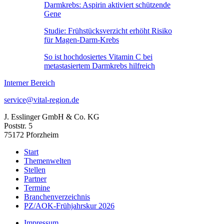
Darmkrebs: Aspirin aktiviert schützende
Gene
Studie: Frühstücksverzicht erhöht Risiko
für Magen-Darm-Krebs
So ist hochdosiertes Vitamin C bei
metastasiertem Darmkrebs hilfreich
Interner Bereich
service@vital-region.de
J. Esslinger GmbH & Co. KG
Poststr. 5
75172 Pforzheim
Start
Themenwelten
Stellen
Partner
Termine
Branchenverzeichnis
PZ/AOK-Frühjahrskur 2026
Impressum