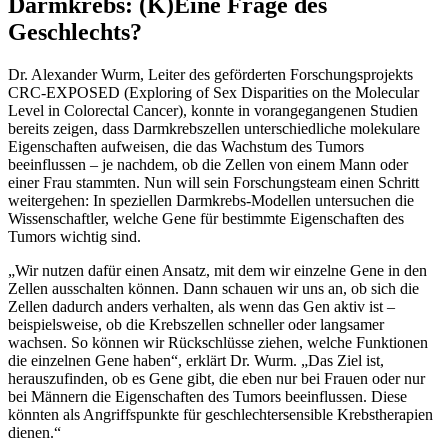
Darmkrebs: (K)Eine Frage des
Geschlechts?
Dr. Alexander Wurm, Leiter des geförderten Forschungsprojekts
CRC-EXPOSED (Exploring of Sex Disparities on the Molecular
Level in Colorectal Cancer), konnte in vorangegangenen Studien
bereits zeigen, dass Darmkrebszellen unterschiedliche molekulare
Eigenschaften aufweisen, die das Wachstum des Tumors
beeinflussen – je nachdem, ob die Zellen von einem Mann oder
einer Frau stammten. Nun will sein Forschungsteam einen Schritt
weitergehen: In speziellen Darmkrebs-Modellen untersuchen die
Wissenschaftler, welche Gene für bestimmte Eigenschaften des
Tumors wichtig sind.
„Wir nutzen dafür einen Ansatz, mit dem wir einzelne Gene in den
Zellen ausschalten können. Dann schauen wir uns an, ob sich die
Zellen dadurch anders verhalten, als wenn das Gen aktiv ist –
beispielsweise, ob die Krebszellen schneller oder langsamer
wachsen. So können wir Rückschlüsse ziehen, welche Funktionen
die einzelnen Gene haben“, erklärt Dr. Wurm. „Das Ziel ist,
herauszufinden, ob es Gene gibt, die eben nur bei Frauen oder nur
bei Männern die Eigenschaften des Tumors beeinflussen. Diese
könnten als Angriffspunkte für geschlechtersensible Krebstherapien
dienen.“