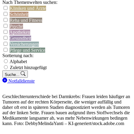
Nach Themenwelten suchen:
Kliniken und Ärzte
Schönheit
Reha und Fitness
Psyche
Apotheken
Gesundheit
Versicherungen
Pflege und Service
Sortierung nach:
Alphabet
Zuletzt hinzugefügt
Suche...
Notfalldienste
Geschlechterunterschiede bei Darmkrebs: Frauen leiden häufiger an
Tumoren auf der rechten Körperseite, die weniger auffällig und
daher oft erst in späteren Stadien diagnostiziert werden als Tumoren
auf der linken Seite. Frauen bauen aufgrund ihres Stoffwechsels die
Medikamente langsamer ab, was mehr Nebenwirkungen bedingen
kann. Foto: DebbyMelindaYanti – KI-generiert/stock.adobe.com