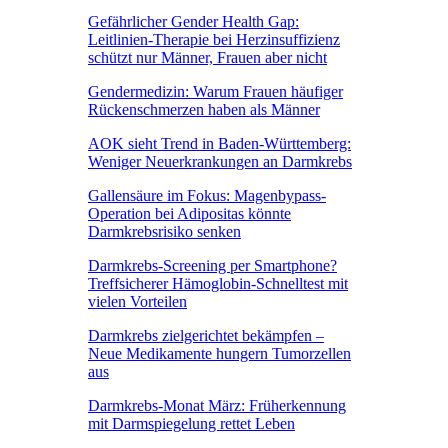
Gefährlicher Gender Health Gap:
Leitlinien-Therapie bei Herzinsuffizienz
schützt nur Männer, Frauen aber nicht
Gendermedizin: Warum Frauen häufiger
Rückenschmerzen haben als Männer
AOK sieht Trend in Baden-Württemberg:
Weniger Neuerkrankungen an Darmkrebs
Gallensäure im Fokus: Magenbypass-
Operation bei Adipositas könnte
Darmkrebsrisiko senken
Darmkrebs-Screening per Smartphone?
Treffsicherer Hämoglobin-Schnelltest mit
vielen Vorteilen
Darmkrebs zielgerichtet bekämpfen –
Neue Medikamente hungern Tumorzellen
aus
Darmkrebs-Monat März: Früherkennung
mit Darmspiegelung rettet Leben