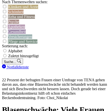
Nach Themenwelten suchen:
Kliniken und Ärzte
Schönheit
Reha und Fitness
Psyche
Apotheken
Gesundheit
Versicherungen
Pflege und Service
Sortierung nach:
Alphabet
Zuletzt hinzugefügt
Suche...
Notfalldienste
22 Prozent der befragten Frauen einer Umfrage von TENA gehen
davon aus, dass eine Blasenschwäche nicht behandelt werden kann
und sich Beschwerden nicht bessern lassen. Doch gerade bei einer
Belastungsinkontinenz hilft oft schon einfaches
Beckenbodentraining. Foto: Choi_Nikolai
Blasenschwäche: Viele Frauen