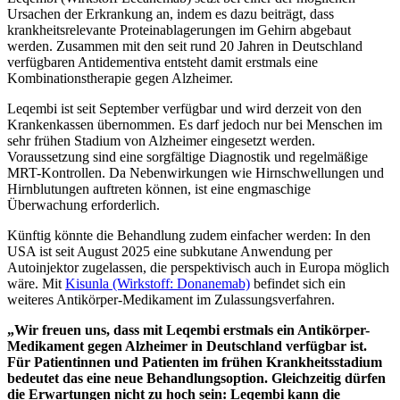
Ursachen der Erkrankung an, indem es dazu beiträgt, dass
krankheitsrelevante Proteinablagerungen im Gehirn abgebaut
werden. Zusammen mit den seit rund 20 Jahren in Deutschland
verfügbaren Antidementiva entsteht damit erstmals eine
Kombinationstherapie gegen Alzheimer.
Leqembi ist seit September verfügbar und wird derzeit von den
Krankenkassen übernommen. Es darf jedoch nur bei Menschen im
sehr frühen Stadium von Alzheimer eingesetzt werden.
Voraussetzung sind eine sorgfältige Diagnostik und regelmäßige
MRT-Kontrollen. Da Nebenwirkungen wie Hirnschwellungen und
Hirnblutungen auftreten können, ist eine engmaschige
Überwachung erforderlich.
Künftig könnte die Behandlung zudem einfacher werden: In den
USA ist seit August 2025 eine subkutane Anwendung per
Autoinjektor zugelassen, die perspektivisch auch in Europa möglich
wäre. Mit
Kisunla (Wirkstoff: Donanemab)
befindet sich ein
weiteres Antikörper-Medikament im Zulassungsverfahren.
„Wir freuen uns, dass mit Leqembi erstmals ein Antikörper-
Medikament gegen Alzheimer in Deutschland verfügbar ist.
Für Patientinnen und Patienten im frühen Krankheitsstadium
bedeutet das eine neue Behandlungsoption. Gleichzeitig dürfen
die Erwartungen nicht zu hoch sein: Leqembi kann die