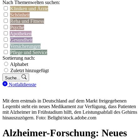
Nach Themenwelten suchen:
Kliniken und Ärzte
Schönheit
Reha und Fitness
Psyche
Apotheken
Gesundheit
Versicherungen
Pflege und Service
Sortierung nach:
Alphabet
Zuletzt hinzugefügt
Suche...
Notfalldienste
Mit dem erstmals in Deutschland auf dem Markt freigegebenen
Leqembi steht ein neues Medikament zur Verfügung, dass Patienten
mit Alzheimer im Frühstadium hilft, den Leistungsabfall des Gehirns
hinauszuzögern. Foto: Belight/stock.adobe.com
Alzheimer-Forschung: Neues