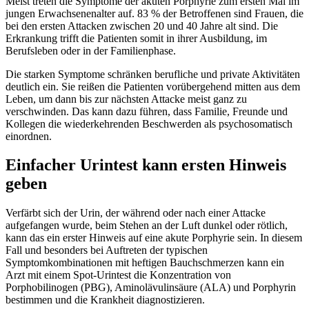
Meist treten die Symptome der akuten Porphyrie zum ersten Mal im
jungen Erwachsenenalter auf. 83 % der Betroffenen sind Frauen, die
bei den ersten Attacken zwischen 20 und 40 Jahre alt sind. Die
Erkrankung trifft die Patienten somit in ihrer Ausbildung, im
Berufsleben oder in der Familienphase.
Die starken Symptome schränken berufliche und private Aktivitäten
deutlich ein. Sie reißen die Patienten vorübergehend mitten aus dem
Leben, um dann bis zur nächsten Attacke meist ganz zu
verschwinden. Das kann dazu führen, dass Familie, Freunde und
Kollegen die wiederkehrenden Beschwerden als psychosomatisch
einordnen.
Einfacher Urintest kann ersten Hinweis
geben
Verfärbt sich der Urin, der während oder nach einer Attacke
aufgefangen wurde, beim Stehen an der Luft dunkel oder rötlich,
kann das ein erster Hinweis auf eine akute Porphyrie sein. In diesem
Fall und besonders bei Auftreten der typischen
Symptomkombinationen mit heftigen Bauchschmerzen kann ein
Arzt mit einem Spot-Urintest die Konzentration von
Porphobilinogen (PBG), Aminolävulinsäure (ALA) und Porphyrin
bestimmen und die Krankheit diagnostizieren.