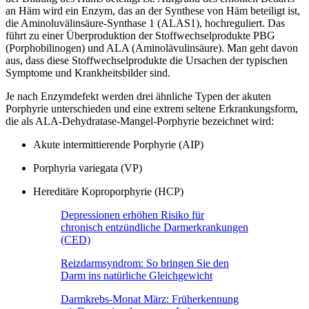
an Häm wird ein Enzym, das an der Synthese von Häm beteiligt ist,
die Aminoluvälinsäure-Synthase 1 (ALAS1), hochreguliert. Das
führt zu einer Überproduktion der Stoffwechselprodukte PBG
(Porphobilinogen) und ALA (Aminolävulinsäure). Man geht davon
aus, dass diese Stoffwechselprodukte die Ursachen der typischen
Symptome und Krankheitsbilder sind.
Je nach Enzymdefekt werden drei ähnliche Typen der akuten
Porphyrie unterschieden und eine extrem seltene Erkrankungsform,
die als ALA-Dehydratase-Mangel-Porphyrie bezeichnet wird:
Akute intermittierende Porphyrie (AIP)
Porphyria variegata (VP)
Hereditäre Koproporphyrie (HCP)
Depressionen erhöhen Risiko für
chronisch entzündliche Darmerkrankungen
(CED)
Reizdarmsyndrom: So bringen Sie den
Darm ins natürliche Gleichgewicht
Darmkrebs-Monat März: Früherkennung