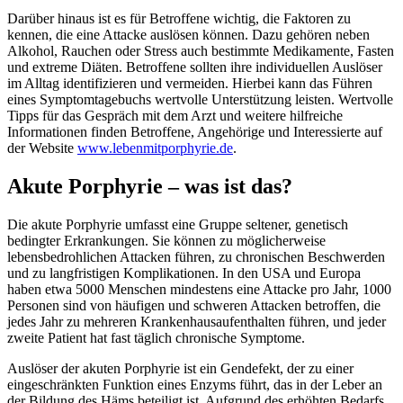
Darüber hinaus ist es für Betroffene wichtig, die Faktoren zu
kennen, die eine Attacke auslösen können. Dazu gehören neben
Alkohol, Rauchen oder Stress auch bestimmte Medikamente, Fasten
und extreme Diäten. Betroffene sollten ihre individuellen Auslöser
im Alltag identifizieren und vermeiden. Hierbei kann das Führen
eines Symptomtagebuchs wertvolle Unterstützung leisten. Wertvolle
Tipps für das Gespräch mit dem Arzt und weitere hilfreiche
Informationen finden Betroffene, Angehörige und Interessierte auf
der Website
www.lebenmitporphyrie.de
.
Akute Porphyrie – was ist das?
Die akute Porphyrie umfasst eine Gruppe seltener, genetisch
bedingter Erkrankungen. Sie können zu möglicherweise
lebensbedrohlichen Attacken führen, zu chronischen Beschwerden
und zu langfristigen Komplikationen. In den USA und Europa
haben etwa 5000 Menschen mindestens eine Attacke pro Jahr, 1000
Personen sind von häufigen und schweren Attacken betroffen, die
jedes Jahr zu mehreren Krankenhausaufenthalten führen, und jeder
zweite Patient hat fast täglich chronische Symptome.
Auslöser der akuten Porphyrie ist ein Gendefekt, der zu einer
eingeschränkten Funktion eines Enzyms führt, das in der Leber an
der Bildung des Häms beteiligt ist. Aufgrund des erhöhten Bedarfs