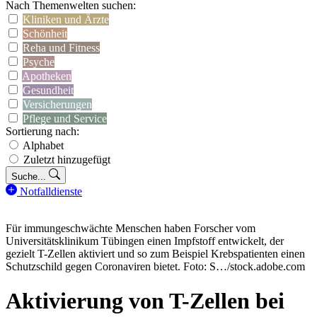
Nach Themenwelten suchen:
Kliniken und Ärzte
Schönheit
Reha und Fitness
Psyche
Apotheken
Gesundheit
Versicherungen
Pflege und Service
Sortierung nach:
Alphabet
Zuletzt hinzugefügt
Suche...
Notfalldienste
Für immungeschwächte Menschen haben Forscher vom
Universitätsklinikum Tübingen einen Impfstoff entwickelt, der
gezielt T-Zellen aktiviert und so zum Beispiel Krebspatienten einen
Schutzschild gegen Coronaviren bietet. Foto: S…/stock.adobe.com
Aktivierung von T-Zellen bei