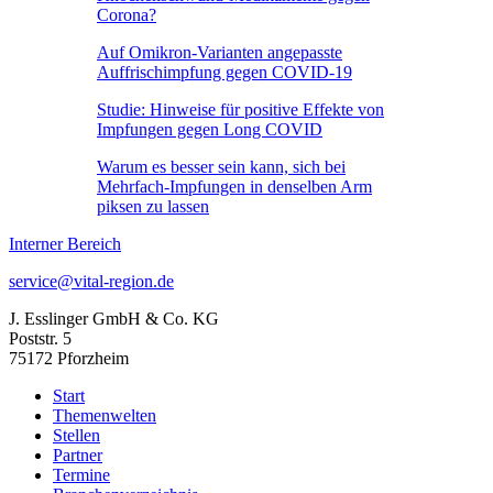
Corona?
Auf Omikron-Varianten angepasste
Auffrischimpfung gegen COVID-19
Studie: Hinweise für positive Effekte von
Impfungen gegen Long COVID
Warum es besser sein kann, sich bei
Mehrfach-Impfungen in denselben Arm
piksen zu lassen
Interner Bereich
service@vital-region.de
J. Esslinger GmbH & Co. KG
Poststr. 5
75172 Pforzheim
Start
Themenwelten
Stellen
Partner
Termine