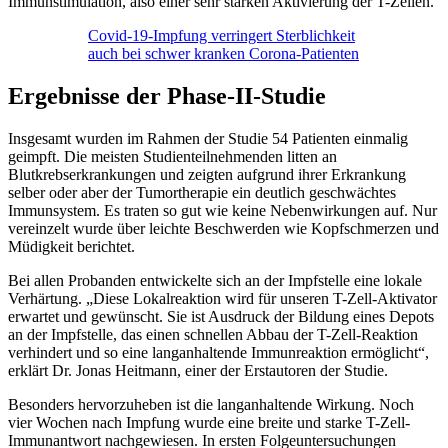
Immunstimulation, also einer sehr starken Aktivierung der T-Zellen.
Covid-19-Impfung verringert Sterblichkeit
auch bei schwer kranken Corona-Patienten
Ergebnisse der Phase-II-Studie
Insgesamt wurden im Rahmen der Studie 54 Patienten einmalig
geimpft. Die meisten Studienteilnehmenden litten an
Blutkrebserkrankungen und zeigten aufgrund ihrer Erkrankung
selber oder aber der Tumortherapie ein deutlich geschwächtes
Immunsystem. Es traten so gut wie keine Nebenwirkungen auf. Nur
vereinzelt wurde über leichte Beschwerden wie Kopfschmerzen und
Müdigkeit berichtet.
Bei allen Probanden entwickelte sich an der Impfstelle eine lokale
Verhärtung. „Diese Lokalreaktion wird für unseren T-Zell-Aktivator
erwartet und gewünscht. Sie ist Ausdruck der Bildung eines Depots
an der Impfstelle, das einen schnellen Abbau der T-Zell-Reaktion
verhindert und so eine langanhaltende Immunreaktion ermöglicht“,
erklärt Dr. Jonas Heitmann, einer der Erstautoren der Studie.
Besonders hervorzuheben ist die langanhaltende Wirkung. Noch
vier Wochen nach Impfung wurde eine breite und starke T-Zell-
Immunantwort nachgewiesen. In ersten Folgeuntersuchungen