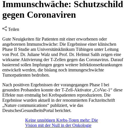
Immunschwäche: Schutzschild
gegen Coronaviren
Teilen
Gute Neuigkeiten für Patienten mit einer erworbenen oder
angeborenen Immunschwäche: Die Ergebnisse einer klinischen
Phase II Studie am Universitätsklinikum Tübingen unter Leitung
von Prof. Dr. Juliane Walz und Prof. Dr. Helmut Salih zeigen eine
wirksame Aktivierung der T-Zellen gegen das Coronavirus. Darauf
basierend sollen Impfungen gegen weitere Infektionserkrankungen
entwickelt werden, die bislang noch immungeschwächte
Tumorpatienten bedrohen.
Nach positiven Ergebnissen der vorangegangen Phase I bei
gesunden Probanden konnte der T-Zell-Aktivator „CoVac-1“ diese
Effekte nun erstmalig bei Krebspatienten reproduzieren. Die
Ergebnisse wurden aktuell in der renommierten Fachzeitschrift
„Nature communications“ publiziert, wie das
DeutschesGesundheitsPortal berichtet.
Keine unnötigen Krebs-Toten mehr: Die
Vision mit der Null in der Onkologie