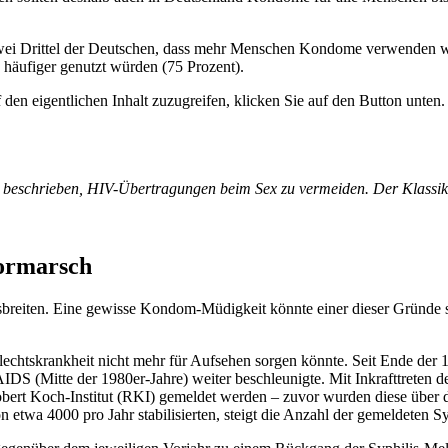
ei Drittel der Deutschen, dass mehr Menschen Kondome verwenden wür
häufiger genutzt würden (75 Prozent).
 den eigentlichen Inhalt zuzugreifen, klicken Sie auf den Button unten. 
 beschrieben, HIV-Übertragungen beim Sex zu vermeiden. Der Klassiker
Vormarsch
sbreiten. Eine gewisse Kondom-Müdigkeit könnte einer dieser Gründe 
lechtskrankheit nicht mehr für Aufsehen sorgen könnte. Seit Ende der
IDS (Mitte der 1980er-Jahre) weiter beschleunigte. Mit Inkrafttreten 
s Robert Koch-Institut (RKI) gemeldet werden – zuvor wurden diese ü
twa 4000 pro Jahr stabilisierten, steigt die Anzahl der gemeldeten Syp