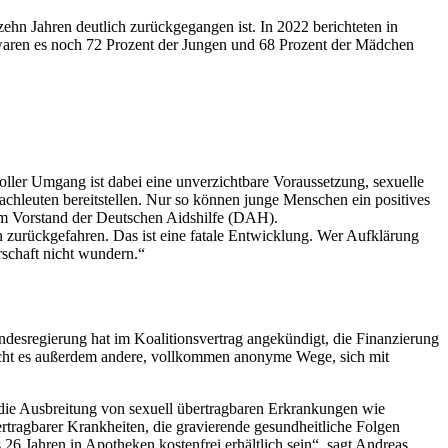
n Jahren deutlich zurückgegangen ist. In 2022 berichteten in
waren es noch 72 Prozent der Jungen und 68 Prozent der Mädchen
ller Umgang ist dabei eine unverzichtbare Voraussetzung, sexuelle
chleuten bereitstellen. Nur so können junge Menschen ein positives
om Vorstand der Deutschen Aidshilfe (DAH).
 zurückgefahren. Das ist eine fatale Entwicklung. Wer Aufklärung
schaft nicht wundern.“
esregierung hat im Koalitionsvertrag angekündigt, die Finanzierung
aucht es außerdem andere, vollkommen anonyme Wege, sich mit
 die Ausbreitung von sexuell übertragbaren Erkrankungen wie
rtragbarer Krankheiten, die gravierende gesundheitliche Folgen
 Jahren in Apotheken kostenfrei erhältlich sein“, sagt Andreas