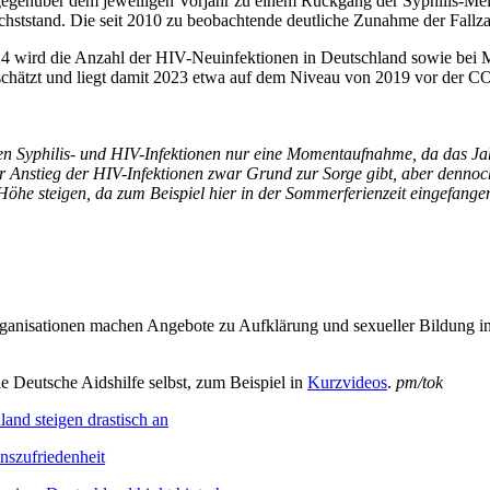
nüber dem jeweiligen Vorjahr zu einem Rückgang der Syphilis-Meldu
hststand. Die seit 2010 zu beobachtende deutliche Zunahme der Fallzahle
24 wird die Anzahl der HIV-Neuinfektionen in Deutschland sowie bei M
eschätzt und liegt damit 2023 etwa auf dem Niveau von 2019 vor der 
den Syphilis- und HIV-Infektionen nur eine Momentaufnahme, da das Jahr
der Anstieg der HIV-Infektionen zwar Grund zur Sorge gibt, aber denn
e Höhe steigen, da zum Beispiel hier in der Sommerferienzeit eingefan
ganisationen machen Angebote zu Aufklärung und sexueller Bildung in 
ie Deutsche Aidshilfe selbst, zum Beispiel in
Kurzvideos
.
pm/tok
and steigen drastisch an
nszufriedenheit