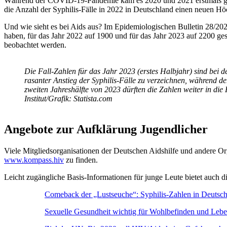
Während der COVID-19-Pandemie kam es 2020 und 2021 erstmals gege
die Anzahl der Syphilis-Fälle in 2022 in Deutschland einen neuen Höc
Und wie sieht es bei Aids aus? Im Epidemiologischen Bulletin 28/20
haben, für das Jahr 2022 auf 1900 und für das Jahr 2023 auf 2200 g
beobachtet werden.
Die Fall-Zahlen für das Jahr 2023 (erstes Halbjahr) sind bei 
rasanter Anstieg der Syphilis-Fälle zu verzeichnen, während 
zweiten Jahreshälfte von 2023 dürften die Zahlen weiter in di
Institut/Grafik: Statista.com
Angebote zur Aufklärung Jugendlicher
Viele Mitgliedsorganisationen der Deutschen Aidshilfe und andere Or
www.kompass.hiv
zu finden.
Leicht zugängliche Basis-Informationen für junge Leute bietet auch d
Comeback der „Lustseuche“: Syphilis-Zahlen in Deutschl
Sexuelle Gesundheit wichtig für Wohlbefinden und Lebe