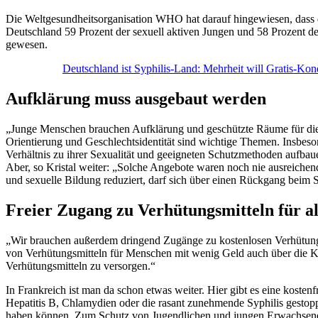
Die Weltgesundheitsorganisation WHO hat darauf hingewiesen, dass d
Deutschland 59 Prozent der sexuell aktiven Jungen und 58 Prozent 
gewesen.
Deutschland ist Syphilis-Land: Mehrheit will Gratis-Ko
Aufklärung muss ausgebaut werden
„Junge Menschen brauchen Aufklärung und geschützte Räume für die Au
Orientierung und Geschlechtsidentität sind wichtige Themen. Insbes
Verhältnis zu ihrer Sexualität und geeigneten Schutzmethoden aufba
Aber, so Kristal weiter: „Solche Angebote waren noch nie ausreiche
und sexuelle Bildung reduziert, darf sich über einen Rückgang beim
Freier Zugang zu Verhütungsmitteln für al
„Wir brauchen außerdem dringend Zugänge zu kostenlosen Verhütungs
von Verhütungsmitteln für Menschen mit wenig Geld auch über die K
Verhütungsmitteln zu versorgen.“
In Frankreich ist man da schon etwas weiter. Hier gibt es eine kost
Hepatitis B, Chlamydien oder die rasant zunehmende Syphilis gestopp
haben können. Zum Schutz von Jugendlichen und jungen Erwachsenen s