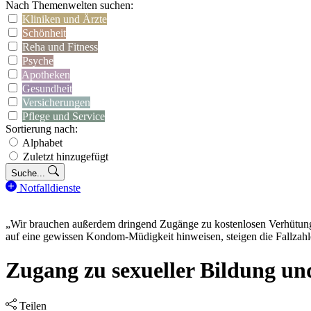
Nach Themenwelten suchen:
Kliniken und Ärzte
Schönheit
Reha und Fitness
Psyche
Apotheken
Gesundheit
Versicherungen
Pflege und Service
Sortierung nach:
Alphabet
Zuletzt hinzugefügt
Suche...
Notfalldienste
„Wir brauchen außerdem dringend Zugänge zu kostenlosen Verhütungs
auf eine gewissen Kondom-Müdigkeit hinweisen, steigen die Fallzah
Zugang zu sexueller Bildung un
Teilen