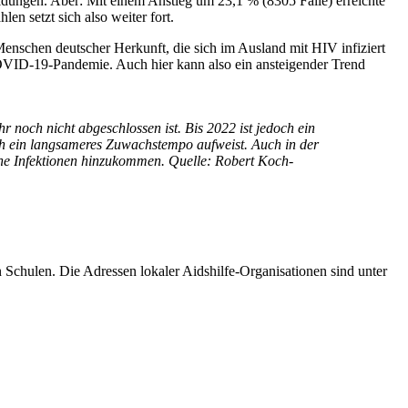
ngen. Aber: Mit einem Anstieg um 23,1 % (8305 Fälle) erreichte
n setzt sich also weiter fort.
enschen deutscher Herkunft, die sich im Ausland mit HIV infiziert
COVID-19-Pandemie. Auch hier kann also ein ansteigender Trend
 noch nicht abgeschlossen ist. Bis 2022 ist jedoch ein
och ein langsameres Zuwachstempo aufweist. Auch in der
gene Infektionen hinzukommen. Quelle: Robert Koch-
Schulen. Die Adressen lokaler Aidshilfe-Organisationen sind unter