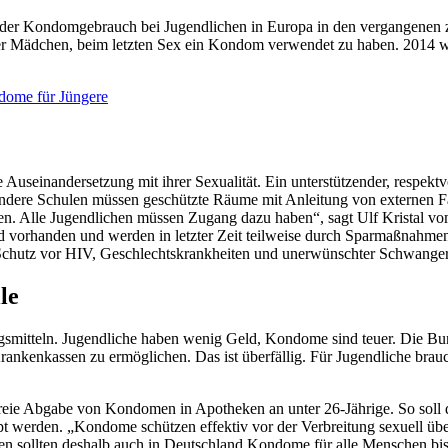
er Kondomgebrauch bei Jugendlichen in Europa in den vergangenen zeh
der Mädchen, beim letzten Sex ein Kondom verwendet zu haben. 2014 
ndome für Jüngere
seinandersetzung mit ihrer Sexualität. Ein unterstützender, respektvo
ondere Schulen müssen geschützte Räume mit Anleitung von externen Fa
uen. Alle Jugendlichen müssen Zugang dazu haben“, sagt Ulf Kristal v
nd vorhanden und werden in letzter Zeit teilweise durch Sparmaßnahmen
 Schutz vor HIV, Geschlechtskrankheiten und unerwünschter Schwanger
le
mitteln. Jugendliche haben wenig Geld, Kondome sind teuer. Die Bund
rankenkassen zu ermöglichen. Das ist überfällig. Für Jugendliche br
enfreie Abgabe von Kondomen in Apotheken an unter 26-Jährige. So soll
t werden. „Kondome schützen effektiv vor der Verbreitung sexuell übe
ollten deshalb auch in Deutschland Kondome für alle Menschen bis 26