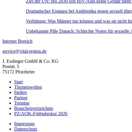
Ziel der UN: Bis 2030 soll HIV/Aids keine Gefahr mehr 
Dramatischer Engpass bei Antibiotika gegen sexuell über
Verhütung: Was Männer tun können und was sie nicht h
Unbekannte Pille Danach: Schlechte Noten für sexuelle 
Interner Bereich
service@vital-region.de
J. Esslinger GmbH & Co. KG
Poststr. 5
75172 Pforzheim
Start
Themenwelten
Stellen
Partner
Termine
Branchenverzeichnis
PZ/AOK-Frühjahrskur 2026
Impressum
Datenschutz