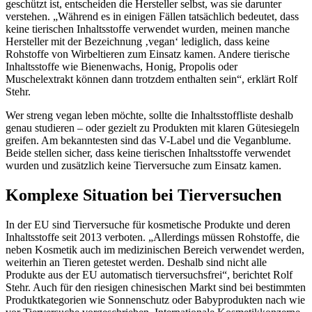
geschützt ist, entscheiden die Hersteller selbst, was sie darunter
verstehen. „Während es in einigen Fällen tatsächlich bedeutet, dass
keine tierischen Inhaltsstoffe verwendet wurden, meinen manche
Hersteller mit der Bezeichnung ‚vegan‘ lediglich, dass keine
Rohstoffe von Wirbeltieren zum Einsatz kamen. Andere tierische
Inhaltsstoffe wie Bienenwachs, Honig, Propolis oder
Muschelextrakt können dann trotzdem enthalten sein“, erklärt Rolf
Stehr.
Wer streng vegan leben möchte, sollte die Inhaltsstoffliste deshalb
genau studieren – oder gezielt zu Produkten mit klaren Gütesiegeln
greifen. Am bekanntesten sind das V-Label und die Veganblume.
Beide stellen sicher, dass keine tierischen Inhaltsstoffe verwendet
wurden und zusätzlich keine Tierversuche zum Einsatz kamen.
Komplexe Situation bei Tierversuchen
In der EU sind Tierversuche für kosmetische Produkte und deren
Inhaltsstoffe seit 2013 verboten. „Allerdings müssen Rohstoffe, die
neben Kosmetik auch im medizinischen Bereich verwendet werden,
weiterhin an Tieren getestet werden. Deshalb sind nicht alle
Produkte aus der EU automatisch tierversuchsfrei“, berichtet Rolf
Stehr. Auch für den riesigen chinesischen Markt sind bei bestimmten
Produktkategorien wie Sonnenschutz oder Babyprodukten nach wie