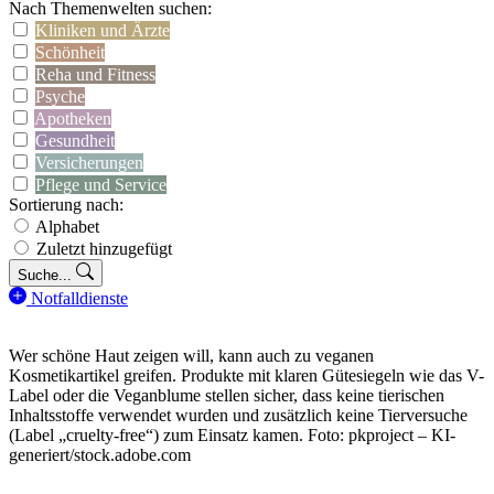
Nach Themenwelten suchen:
Kliniken und Ärzte
Schönheit
Reha und Fitness
Psyche
Apotheken
Gesundheit
Versicherungen
Pflege und Service
Sortierung nach:
Alphabet
Zuletzt hinzugefügt
Suche...
Notfalldienste
Wer schöne Haut zeigen will, kann auch zu veganen
Kosmetikartikel greifen. Produkte mit klaren Gütesiegeln wie das V-
Label oder die Veganblume stellen sicher, dass keine tierischen
Inhaltsstoffe verwendet wurden und zusätzlich keine Tierversuche
(Label „cruelty-free“) zum Einsatz kamen. Foto: pkproject – KI-
generiert/stock.adobe.com