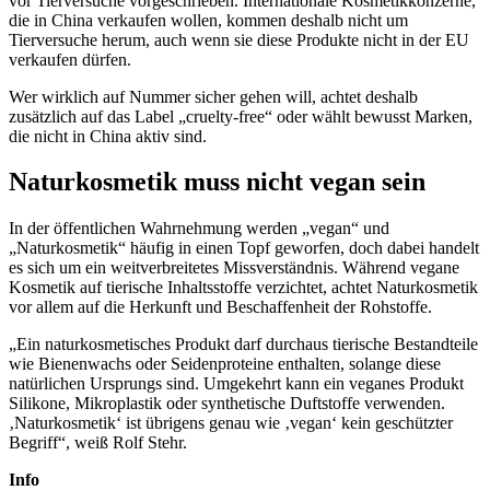
vor Tierversuche vorgeschrieben. Internationale Kosmetikkonzerne,
die in China verkaufen wollen, kommen deshalb nicht um
Tierversuche herum, auch wenn sie diese Produkte nicht in der EU
verkaufen dürfen.
Wer wirklich auf Nummer sicher gehen will, achtet deshalb
zusätzlich auf das Label „cruelty-free“ oder wählt bewusst Marken,
die nicht in China aktiv sind.
Naturkosmetik muss nicht vegan sein
In der öffentlichen Wahrnehmung werden „vegan“ und
„Naturkosmetik“ häufig in einen Topf geworfen, doch dabei handelt
es sich um ein weitverbreitetes Missverständnis. Während vegane
Kosmetik auf tierische Inhaltsstoffe verzichtet, achtet Naturkosmetik
vor allem auf die Herkunft und Beschaffenheit der Rohstoffe.
„Ein naturkosmetisches Produkt darf durchaus tierische Bestandteile
wie Bienenwachs oder Seidenproteine enthalten, solange diese
natürlichen Ursprungs sind. Umgekehrt kann ein veganes Produkt
Silikone, Mikroplastik oder synthetische Duftstoffe verwenden.
‚Naturkosmetik‘ ist übrigens genau wie ‚vegan‘ kein geschützter
Begriff“, weiß Rolf Stehr.
Info