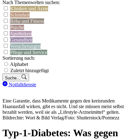
Nach Themenwelten suchen:
Kliniken und Ärzte
Schönheit
Reha und Fitness
Psyche
Apotheken
Gesundheit
Versicherungen
Pflege und Service
Sortierung nach:
Alphabet
Zuletzt hinzugefügt
Suche...
Notfalldienste
Eine Garantie, dass Medikamente gegen den kreisrunden
Haarausfall wirken, gibt es nicht. Und sie müssen meist selbst
bezahlt werden, weil sie als „Lifestyle-Arzneimittel“ gelten.
Bildrechte: Wort & Bild Verlag/Foto: Shutterstock/Pormezz
Typ-1-Diabetes: Was gegen