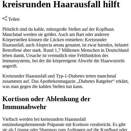
kreisrunden Haarausfall hilft
Teilen
Plötzlich sind da kahle, münzgroße Stellen auf der Kopfhaut.
Manchmal werden sie größer. Auch am Bart oder anderen
Körperstellen können die Lücken entstehen: Kreisrunder
Haarausfall, auch Alopecia areata genannt, ist zwar harmlos, belastet
Betroffene aber stark. Rund 1,7 Millionen Menschen in Deutschland
leben damit, Ursache ist vermutlich eine Fehlfunktion des
Immunsystems, bei der die körpereigene Abwehr die Haarwurzeln
angreift.
Kreisrunder Haarausfall und Typ-1-Diabetes treten manchmal
zusammen auf. Das Apothekenmagazin „Diabetes Ratgeber“ erklärt,
was man gegen die kahlen Stellen tun kann.
Kortison oder Ablenkung der
Immunabwehr
Vielfach werden bei kreisrundem Haarausfall
entzündungshemmende Präparate mit Kortison verabreicht. Es gibt
sie als Lösung oder Shampoo zum Auftragen auf die Kopfhaut oder