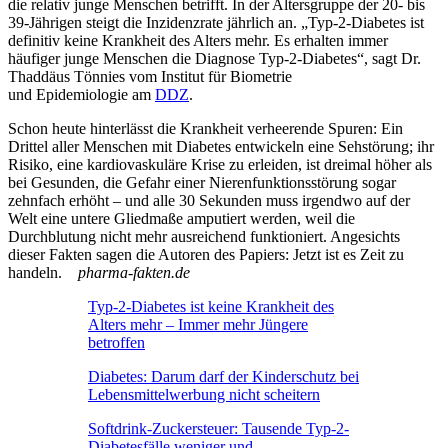
die relativ junge Menschen betrifft. In der Altersgruppe der 20- bis
39-Jährigen steigt die Inzidenzrate jährlich an. „Typ-2-Diabetes ist
definitiv keine Krankheit des Alters mehr. Es erhalten immer
häufiger junge Menschen die Diagnose Typ-2-Diabetes“, sagt Dr.
Thaddäus Tönnies vom Institut für Biometrie
und Epidemiologie am
DDZ
.
Schon heute hinterlässt die Krankheit verheerende Spuren: Ein
Drittel aller Menschen mit Diabetes entwickeln eine Sehstörung; ihr
Risiko, eine kardiovaskuläre Krise zu erleiden, ist dreimal höher als
bei Gesunden, die Gefahr einer Nierenfunktionsstörung sogar
zehnfach erhöht – und alle 30 Sekunden muss irgendwo auf der
Welt eine untere Gliedmaße amputiert werden, weil die
Durchblutung nicht mehr ausreichend funktioniert. Angesichts
dieser Fakten sagen die Autoren des Papiers: Jetzt ist es Zeit zu
handeln.
pharma-fakten.de
Typ-2-Diabetes ist keine Krankheit des
Alters mehr – Immer mehr Jüngere
betroffen
Diabetes: Darum darf der Kinderschutz bei
Lebensmittelwerbung nicht scheitern
Softdrink-Zuckersteuer: Tausende Typ-2-
Diabetesfälle weniger und