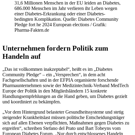
31,6 Millionen Menschen in der EU leiden an Diabetes,
686.000 Menschen im Jahr verlieren ihr Leben wegen
einer Diabetes-Erkrankung oder einer Diabetes-
bedingten Komplikation. Quelle: Diabetes Community
Pledge fort he 2024 European elections / Grafik:
Pharma-Fakten.de
Unternehmen fordern Politik zum
Handeln auf
„Das ist vollkommen inakzeptabel“, heißt es im „Diabetes
Community Pledge“ – ein „Versprechen“, in dem acht
Fachgesellschaften und in der EFPIA organisierte forschende
Pharmaunternehmen sowie der Medizintechnik-Verband MedTech
Europe der Politik in den Mitgliedsländern 15 konkrete
Handlungsempfehlungen an die Hand geben, um Diabetes gezielt
und koordiniert zu bekämpfen.
„Vor dem Hintergrund belasteter Gesundheitssysteme und stetig
steigender Krankheitslast müssen politische Entscheidungsträger
sich auf allen Ebenen verpflichten, Maßnahmen gegen Diabetes zu
ergreifen“, schreiben Stefano del Prato und Bart Tobeyns vom
European Diabetes Forum. „Nur durch entschlossenes Handeln