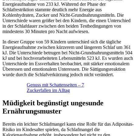
Energieaufnahme von 233 kJ. Während der Phase der
Schlafrestriktion stammte deutlich mehr Energie aus
Kohlenhydraten, Zucker und Nicht-Grundnahrungsmitteln. Die
Unterschiede waren größer bei den Kindern, die einen Unterschied
in der Schlafdauer zwischen den beiden Testbedingungen von
mindestens 30 Minuten pro Nacht aufwiesen.
In dieser Gruppe von 59 Kindern unterschied sich die tägliche
Energieaufnahme zwischen kürzerem und längerem Schlaf um 361
kJ. Die Unterschiede betrugen bei Nicht-Grundnahrungsmitteln 504
kJ und bei hochverarbeiteten Lebensmitteln 523 kJ. Es wurden auch
Unterschiede im Essverhalten beobachtet, mit stärker emotionalem
Überessen und emotionalem Unteressen. Die Sättigungsreaktion
wurde durch die Schlafverkürzung jedoch nicht verändert.
Genuss mit Schattenseiten – 7
Zuckerfallen im Alltag
Müdigkeit begünstigt ungesunde
Ernährungsmuster
Bereits ein leichter Schlafmangel kann eine Rolle für das Adipositas-
Risiko im Kindesalter spielen, da Schlafmangel die
Kalorienaufnahme erhöht, insbesondere bei nicht zu den