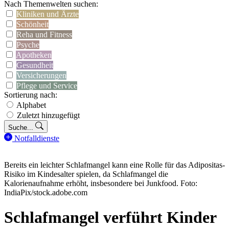
Nach Themenwelten suchen:
Kliniken und Ärzte
Schönheit
Reha und Fitness
Psyche
Apotheken
Gesundheit
Versicherungen
Pflege und Service
Sortierung nach:
Alphabet
Zuletzt hinzugefügt
Suche...
Notfalldienste
Bereits ein leichter Schlafmangel kann eine Rolle für das Adipositas-
Risiko im Kindesalter spielen, da Schlafmangel die
Kalorienaufnahme erhöht, insbesondere bei Junkfood. Foto:
IndiaPix/stock.adobe.com
Schlafmangel verführt Kinder