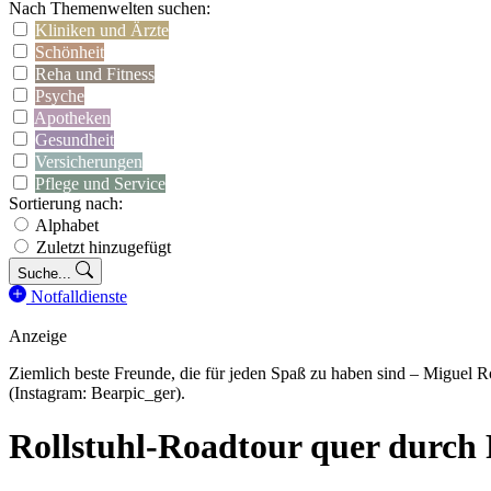
Nach Themenwelten suchen:
Kliniken und Ärzte
Schönheit
Reha und Fitness
Psyche
Apotheken
Gesundheit
Versicherungen
Pflege und Service
Sortierung nach:
Alphabet
Zuletzt hinzugefügt
Suche...
Notfalldienste
Anzeige
Ziemlich beste Freunde, die für jeden Spaß zu haben sind – Miguel Ro
(Instagram: Bearpic_ger).
Rollstuhl-Roadtour quer durch