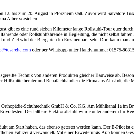
on 12. bis zum 20. August in Pforzheim statt. Zuvor wird Salvatore T
rma Alber vorstellen.
 gibt es eine rund sieben Kilometer lange Rollstuhl-Tour quer durch P
lfahrende oder Rollstuhlfahrende in Begleitung, die nicht selbst fahren.
nkt und Ziel wird der Biergarten im Enzauenpark sein. Dort kann man a
fo@tusareha.com
oder per Whatsapp unter Handynummer 01575-80815
usgereifte Technik von anderen Produkten gleicher Bauweise ab. Besonde
er Hilfsmittelberater und Rehafachhändler die Firma aus Albstadt, die M
P Orthopädie-Schuhtechnik GmbH & Co. KG, Am Mühlkanal 1a im Brötz
ivo testen. Der faltbare Elektrorollstuhl wurde unter anderem für Reis
kt am Start haben, das ebenso getestet werden kann. Der E-Pilot ist e
rtlichen Fahrzeug verwandelt. Mit einer Erweiterungs-App können Ges