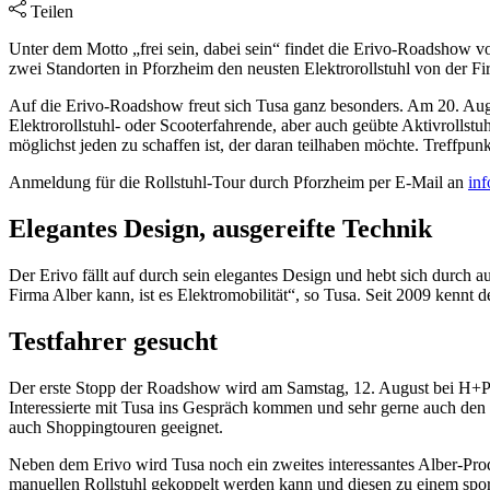
Teilen
Unter dem Motto „frei sein, dabei sein“ findet die Erivo-Roadshow v
zwei Standorten in Pforzheim den neusten Elektrorollstuhl von der Fi
Auf die Erivo-Roadshow freut sich Tusa ganz besonders. Am 20. August
Elektrorollstuhl- oder Scooterfahrende, aber auch geübte Aktivrollstuh
möglichst jeden zu schaffen ist, der daran teilhaben möchte. Treffpu
Anmeldung für die Rollstuhl-Tour durch Pforzheim per E-Mail an
in
Elegantes Design, ausgereifte Technik
Der Erivo fällt auf durch sein elegantes Design und hebt sich durch a
Firma Alber kann, ist es Elektromobilität“, so Tusa. Seit 2009 kennt d
Testfahrer gesucht
Der erste Stopp der Roadshow wird am Samstag, 12. August bei H+
Interessierte mit Tusa ins Gespräch kommen und sehr gerne auch den Er
auch Shoppingtouren geeignet.
Neben dem Erivo wird Tusa noch ein zweites interessantes Alber-Produ
manuellen Rollstuhl gekoppelt werden kann und diesen zu einem spo