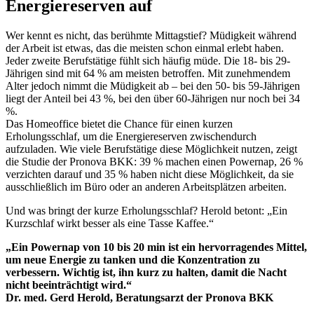
Energiereserven auf
Wer kennt es nicht, das berühmte Mittagstief? Müdigkeit während
der Arbeit ist etwas, das die meisten schon einmal erlebt haben.
Jeder zweite Berufstätige fühlt sich häufig müde. Die 18- bis 29-
Jährigen sind mit 64 % am meisten betroffen. Mit zunehmendem
Alter jedoch nimmt die Müdigkeit ab – bei den 50- bis 59-Jährigen
liegt der Anteil bei 43 %, bei den über 60-Jährigen nur noch bei 34
%.
Das Homeoffice bietet die Chance für einen kurzen
Erholungsschlaf, um die Energiereserven zwischendurch
aufzuladen. Wie viele Berufstätige diese Möglichkeit nutzen, zeigt
die Studie der Pronova BKK: 39 % machen einen Powernap, 26 %
verzichten darauf und 35 % haben nicht diese Möglichkeit, da sie
ausschließlich im Büro oder an anderen Arbeitsplätzen arbeiten.
Und was bringt der kurze Erholungsschlaf? Herold betont: „Ein
Kurzschlaf wirkt besser als eine Tasse Kaffee.“
„Ein Powernap von 10 bis 20 min ist ein hervorragendes Mittel,
um neue Energie zu tanken und die Konzentration zu
verbessern. Wichtig ist, ihn kurz zu halten, damit die Nacht
nicht beeinträchtigt wird.“
Dr. med. Gerd Herold, Beratungsarzt der Pronova BKK