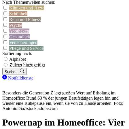
Nach Themenwelten suchen:
Kliniken und Ärzte
Schönheit
Reha und Fitness
Psyche
Apotheken
Gesundheit
Versicherungen
Pflege und Service
Sortierung nach:
Alphabet
Zuletzt hinzugefügt
Suche...
Notfalldienste
Besonders die Generation Z legt großen Wert auf Erholung im
Homeoffice: Rund 60 % der jungen Berufstätigen legen hin und
wieder eine Ruhepause ein, wenn sie von zu Hause arbeiten. Foto:
AntonioDiaz/stock.adobe.com
Powernap im Homeoffice: Vier