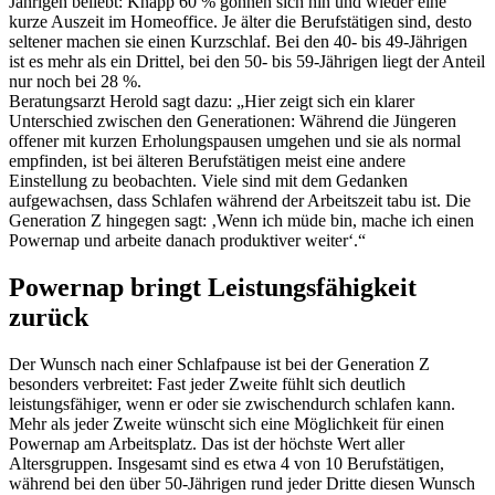
Jährigen beliebt: Knapp 60 % gönnen sich hin und wieder eine
kurze Auszeit im Homeoffice. Je älter die Berufstätigen sind, desto
seltener machen sie einen Kurzschlaf. Bei den 40- bis 49-Jährigen
ist es mehr als ein Drittel, bei den 50- bis 59-Jährigen liegt der Anteil
nur noch bei 28 %.
Beratungsarzt Herold sagt dazu: „Hier zeigt sich ein klarer
Unterschied zwischen den Generationen: Während die Jüngeren
offener mit kurzen Erholungspausen umgehen und sie als normal
empfinden, ist bei älteren Berufstätigen meist eine andere
Einstellung zu beobachten. Viele sind mit dem Gedanken
aufgewachsen, dass Schlafen während der Arbeitszeit tabu ist. Die
Generation Z hingegen sagt: ‚Wenn ich müde bin, mache ich einen
Powernap und arbeite danach produktiver weiter‘.“
Powernap bringt Leistungsfähigkeit
zurück
Der Wunsch nach einer Schlafpause ist bei der Generation Z
besonders verbreitet: Fast jeder Zweite fühlt sich deutlich
leistungsfähiger, wenn er oder sie zwischendurch schlafen kann.
Mehr als jeder Zweite wünscht sich eine Möglichkeit für einen
Powernap am Arbeitsplatz. Das ist der höchste Wert aller
Altersgruppen. Insgesamt sind es etwa 4 von 10 Berufstätigen,
während bei den über 50-Jährigen rund jeder Dritte diesen Wunsch