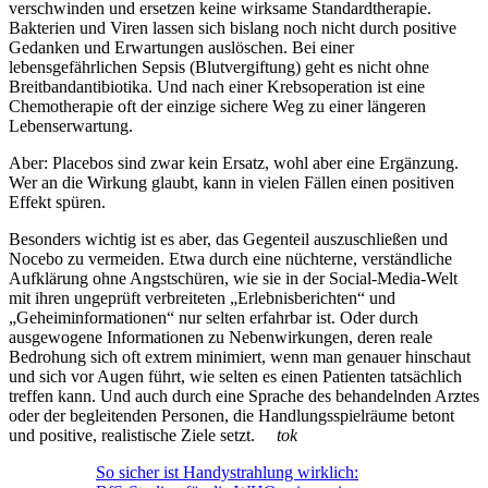
verschwinden und ersetzen keine wirksame Standardtherapie.
Bakterien und Viren lassen sich bislang noch nicht durch positive
Gedanken und Erwartungen auslöschen. Bei einer
lebensgefährlichen Sepsis (Blutvergiftung) geht es nicht ohne
Breitbandantibiotika. Und nach einer Krebsoperation ist eine
Chemotherapie oft der einzige sichere Weg zu einer längeren
Lebenserwartung.
Aber: Placebos sind zwar kein Ersatz, wohl aber eine Ergänzung.
Wer an die Wirkung glaubt, kann in vielen Fällen einen positiven
Effekt spüren.
Besonders wichtig ist es aber, das Gegenteil auszuschließen und
Nocebo zu vermeiden. Etwa durch eine nüchterne, verständliche
Aufklärung ohne Angstschüren, wie sie in der Social-Media-Welt
mit ihren ungeprüft verbreiteten „Erlebnisberichten“ und
„Geheiminformationen“ nur selten erfahrbar ist. Oder durch
ausgewogene Informationen zu Nebenwirkungen, deren reale
Bedrohung sich oft extrem minimiert, wenn man genauer hinschaut
und sich vor Augen führt, wie selten es einen Patienten tatsächlich
treffen kann. Und auch durch eine Sprache des behandelnden Arztes
oder der begleitenden Personen, die Handlungsspielräume betont
und positive, realistische Ziele setzt.
tok
So sicher ist Handystrahlung wirklich: