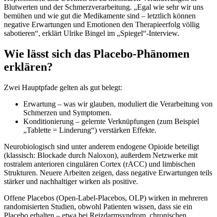
Blutwerten und der Schmerzverarbeitung. „Egal wie sehr wir uns
bemühen und wie gut die Medikamente sind – letztlich können
negative Erwartungen und Emotionen den Therapieerfolg völlig
sabotieren“, erklärt Ulrike Bingel im „Spiegel“-Interview.
Wie lässt sich das Placebo-Phänomen
erklären?
Zwei Hauptpfade gelten als gut belegt:
Erwartung – was wir glauben, moduliert die Verarbeitung von
Schmerzen und Symptomen.
Konditionierung – gelernte Verknüpfungen (zum Beispiel
„Tablette = Linderung“) verstärken Effekte.
Neurobiologisch sind unter anderem endogene Opioide beteiligt
(klassisch: Blockade durch Naloxon), außerdem Netzwerke mit
rostralem anterioren cingulären Cortex (rACC) und limbischen
Strukturen. Neuere Arbeiten zeigen, dass negative Erwartungen teils
stärker und nachhaltiger wirken als positive.
Offene Placebos (Open-Label-Placebos, OLP) wirken in mehreren
randomisierten Studien, obwohl Patienten wissen, dass sie ein
Placebo erhalten – etwa bei Reizdarmsyndrom, chronischen