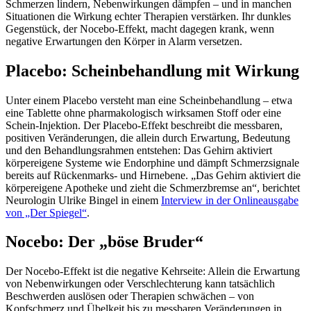
Schmerzen lindern, Nebenwirkungen dämpfen – und in manchen
Situationen die Wirkung echter Therapien verstärken. Ihr dunkles
Gegenstück, der Nocebo-Effekt, macht dagegen krank, wenn
negative Erwartungen den Körper in Alarm versetzen.
Placebo: Scheinbehandlung mit Wirkung
Unter einem Placebo versteht man eine Scheinbehandlung – etwa
eine Tablette ohne pharmakologisch wirksamen Stoff oder eine
Schein-Injektion. Der Placebo-Effekt beschreibt die messbaren,
positiven Veränderungen, die allein durch Erwartung, Bedeutung
und den Behandlungsrahmen entstehen: Das Gehirn aktiviert
körpereigene Systeme wie Endorphine und dämpft Schmerzsignale
bereits auf Rückenmarks- und Hirnebene. „Das Gehirn aktiviert die
körpereigene Apotheke und zieht die Schmerzbremse an“, berichtet
Neurologin Ulrike Bingel in einem
Interview in der Onlineausgabe
von „Der Spiegel“
.
Nocebo: Der „böse Bruder“
Der Nocebo-Effekt ist die negative Kehrseite: Allein die Erwartung
von Nebenwirkungen oder Verschlechterung kann tatsächlich
Beschwerden auslösen oder Therapien schwächen – von
Kopfschmerz und Übelkeit bis zu messbaren Veränderungen in