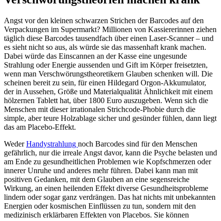
Angst vor den kleinen schwarzen Strichen der Barcodes auf den
Verpackungen im Supermarkt? Millionen von Kassiererinnen ziehen
täglich diese Barcodes tausendfach über einen Laser-Scanner – und
es sieht nicht so aus, als würde sie das massenhaft krank machen.
Dabei würde das Einscannen an der Kasse eine ungesunde
Strahlung oder Energie aussenden und Gift im Körper freisetzten,
wenn man Verschwörungstheoretikern Glauben schenken will. Die
scheinen bereit zu sein, für einen Hildegard Orgon-Akkumulator,
der in Aussehen, Größe und Materialqualität Ähnlichkeit mit einem
hölzernen Tablett hat, über 1800 Euro auszugeben. Wenn sich die
Menschen mit dieser irrationalen Strichcode-Phobie durch die
simple, aber teure Holzablage sicher und gesünder fühlen, dann liegt
das am Placebo-Effekt.
Weder
Handystrahlung
noch Barcodes sind für den Menschen
gefährlich, nur die irreale Angst davor, kann die Psyche belasten und
am Ende zu gesundheitlichen Problemen wie Kopfschmerzen oder
innerer Unruhe und anderes mehr führen. Dabei kann man mit
positiven Gedanken, mit dem Glauben an eine segensreiche
Wirkung, an einen heilenden Effekt diverse Gesundheitsprobleme
lindern oder sogar ganz verdrängen. Das hat nichts mit unbekannten
Energien oder kosmischen Einflüssen zu tun, sondern mit den
medizinisch erklärbaren Effekten von Placebos. Sie können