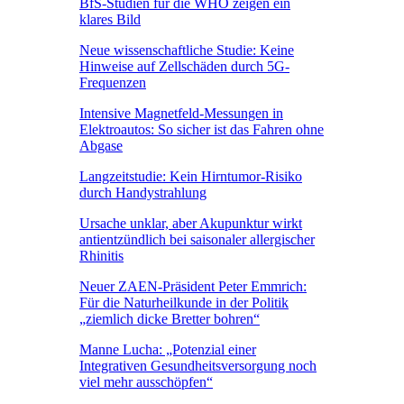
BfS-Studien für die WHO zeigen ein
klares Bild
Neue wissenschaftliche Studie: Keine
Hinweise auf Zellschäden durch 5G-
Frequenzen
Intensive Magnetfeld-Messungen in
Elektroautos: So sicher ist das Fahren ohne
Abgase
Langzeitstudie: Kein Hirntumor-Risiko
durch Handystrahlung
Ursache unklar, aber Akupunktur wirkt
antientzündlich bei saisonaler allergischer
Rhinitis
Neuer ZAEN-Präsident Peter Emmrich:
Für die Naturheilkunde in der Politik
„ziemlich dicke Bretter bohren“
Manne Lucha: „Potenzial einer
Integrativen Gesundheitsversorgung noch
viel mehr ausschöpfen“