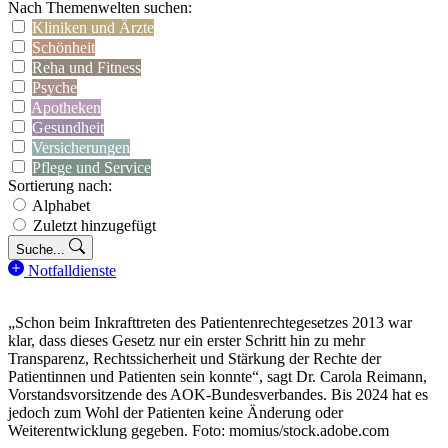
Nach Themenwelten suchen:
Kliniken und Ärzte
Schönheit
Reha und Fitness
Psyche
Apotheken
Gesundheit
Versicherungen
Pflege und Service
Sortierung nach:
Alphabet
Zuletzt hinzugefügt
Suche...
Notfalldienste
„Schon beim Inkrafttreten des Patientenrechtegesetzes 2013 war
klar, dass dieses Gesetz nur ein erster Schritt hin zu mehr
Transparenz, Rechtssicherheit und Stärkung der Rechte der
Patientinnen und Patienten sein konnte“, sagt Dr. Carola Reimann,
Vorstandsvorsitzende des AOK-Bundesverbandes. Bis 2024 hat es
jedoch zum Wohl der Patienten keine Änderung oder
Weiterentwicklung gegeben. Foto: momius/stock.adobe.com