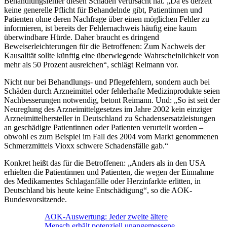
Behandlungsfehler diesen Schaden verursacht hat. „Da es derzeit
keine generelle Pflicht für Behandelnde gibt, Patientinnen und
Patienten ohne deren Nachfrage über einen möglichen Fehler zu
informieren, ist bereits der Fehlernachweis häufig eine kaum
überwindbare Hürde. Daher braucht es dringend
Beweiserleichterungen für die Betroffenen: Zum Nachweis der
Kausalität sollte künftig eine überwiegende Wahrscheinlichkeit von
mehr als 50 Prozent ausreichen“, schlägt Reimann vor.
Nicht nur bei Behandlungs- und Pflegefehlern, sondern auch bei
Schäden durch Arzneimittel oder fehlerhafte Medizinprodukte seien
Nachbesserungen notwendig, betont Reimann. Und: „So ist seit der
Neureglung des Arzneimittelgesetzes im Jahre 2002 kein einziger
Arzneimittelhersteller in Deutschland zu Schadensersatzleistungen
an geschädigte Patientinnen oder Patienten verurteilt worden –
obwohl es zum Beispiel im Fall des 2004 vom Markt genommenen
Schmerzmittels Vioxx schwere Schadensfälle gab.“
Konkret heißt das für die Betroffenen: „Anders als in den USA
erhielten die Patientinnen und Patienten, die wegen der Einnahme
des Medikamentes Schlaganfälle oder Herzinfarkte erlitten, in
Deutschland bis heute keine Entschädigung“, so die AOK-
Bundesvorsitzende.
AOK-Auswertung: Jeder zweite ältere
Mensch erhält potenziell unangemessene