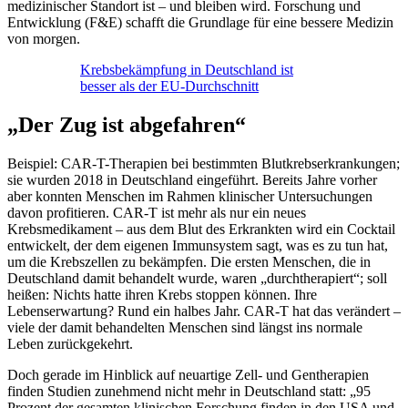
medizinischer Standort ist – und bleiben wird. Forschung und
Entwicklung (F&E) schafft die Grundlage für eine bessere Medizin
von morgen.
Krebsbekämpfung in Deutschland ist
besser als der EU-Durchschnitt
„Der Zug ist abgefahren“
Beispiel: CAR-T-Therapien bei bestimmten Blutkrebserkrankungen;
sie wurden 2018 in Deutschland eingeführt. Bereits Jahre vorher
aber konnten Menschen im Rahmen klinischer Untersuchungen
davon profitieren. CAR-T ist mehr als nur ein neues
Krebsmedikament – aus dem Blut des Erkrankten wird ein Cocktail
entwickelt, der dem eigenen Immunsystem sagt, was es zu tun hat,
um die Krebszellen zu bekämpfen. Die ersten Menschen, die in
Deutschland damit behandelt wurde, waren „durchtherapiert“; soll
heißen: Nichts hatte ihren Krebs stoppen können. Ihre
Lebenserwartung? Rund ein halbes Jahr. CAR-T hat das verändert –
viele der damit behandelten Menschen sind längst ins normale
Leben zurückgekehrt.
Doch gerade im Hinblick auf neuartige Zell- und Gentherapien
finden Studien zunehmend nicht mehr in Deutschland statt: „95
Prozent der gesamten klinischen Forschung finden in den USA und