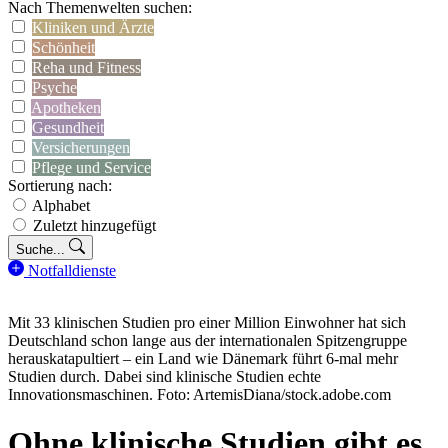
Nach Themenwelten suchen:
Kliniken und Ärzte
Schönheit
Reha und Fitness
Psyche
Apotheken
Gesundheit
Versicherungen
Pflege und Service
Sortierung nach:
Alphabet
Zuletzt hinzugefügt
Suche...
Notfalldienste
Mit 33 klinischen Studien pro einer Million Einwohner hat sich
Deutschland schon lange aus der internationalen Spitzengruppe
herauskatapultiert – ein Land wie Dänemark führt 6-mal mehr
Studien durch. Dabei sind klinische Studien echte
Innovationsmaschinen. Foto: ArtemisDiana/stock.adobe.com
Ohne klinische Studien gibt es