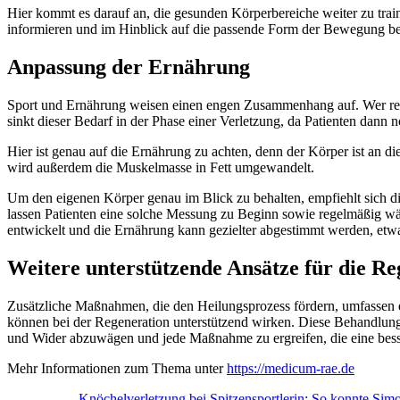
Hier kommt es darauf an, die gesunden Körperbereiche weiter zu train
informieren und im Hinblick auf die passende Form der Bewegung ber
Anpassung der Ernährung
Sport und Ernährung weisen einen engen Zusammenhang auf. Wer regelmä
sinkt dieser Bedarf in der Phase einer Verletzung, da Patienten dann 
Hier ist genau auf die Ernährung zu achten, denn der Körper ist an 
wird außerdem die Muskelmasse in Fett umgewandelt.
Um den eigenen Körper genau im Blick zu behalten, empfiehlt sich d
lassen Patienten eine solche Messung zu Beginn sowie regelmäßig wäh
entwickelt und die Ernährung kann gezielter abgestimmt werden, etw
Weitere unterstützende Ansätze für die Re
Zusätzliche Maßnahmen, die den Heilungsprozess fördern, umfassen
können bei der Regeneration unterstützend wirken. Diese Behandlungen
und Wider abzuwägen und jede Maßnahme zu ergreifen, die eine besser
Mehr Informationen zum Thema unter
https://medicum-rae.de
Knöchelverletzung bei Spitzensportlerin: So konnte Simo