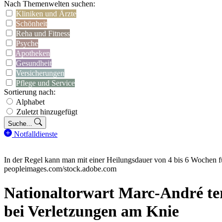
Nach Themenwelten suchen:
Kliniken und Ärzte
Schönheit
Reha und Fitness
Psyche
Apotheken
Gesundheit
Versicherungen
Pflege und Service
Sortierung nach:
Alphabet
Zuletzt hinzugefügt
Suche...
Notfalldienste
In der Regel kann man mit einer Heilungsdauer von 4 bis 6 Wochen 
peopleimages.com/stock.adobe.com
Nationaltorwart Marc-André ter
bei Verletzungen am Knie