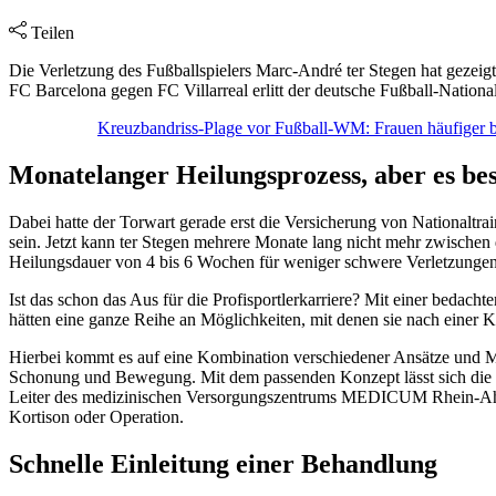
Teilen
Die Verletzung des Fußballspielers Marc-André ter Stegen hat gezeigt
FC Barcelona gegen FC Villarreal erlitt der deutsche Fußball-National
Kreuzbandriss-Plage vor Fußball-WM: Frauen häufiger b
Monatelanger Heilungsprozess, aber es be
Dabei hatte der Torwart gerade erst die Versicherung von Nationalt
sein. Jetzt kann ter Stegen mehrere Monate lang nicht mehr zwischen 
Heilungsdauer von 4 bis 6 Wochen für weniger schwere Verletzungen
Ist das schon das Aus für die Profisportlerkarriere? Mit einer bedach
hätten eine ganze Reihe an Möglichkeiten, mit denen sie nach einer K
Hierbei kommt es auf eine Kombination verschiedener Ansätze und M
Schonung und Bewegung. Mit dem passenden Konzept lässt sich die R
Leiter des medizinischen Versorgungszentrums MEDICUM Rhein-Ahr-Ei
Kortison oder Operation.
Schnelle Einleitung einer Behandlung