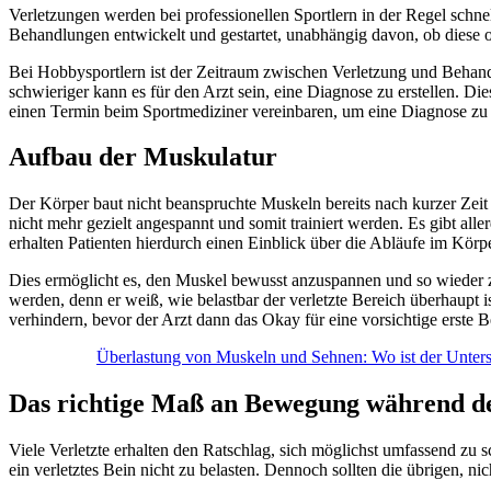
Verletzungen werden bei professionellen Sportlern in der Regel schnel
Behandlungen entwickelt und gestartet, unabhängig davon, ob diese op
Bei Hobbysportlern ist der Zeitraum zwischen Verletzung und Behandlun
schwieriger kann es für den Arzt sein, eine Diagnose zu erstellen. Dies
einen Termin beim Sportmediziner vereinbaren, um eine Diagnose zu e
Aufbau der Muskulatur
Der Körper baut nicht beanspruchte Muskeln bereits nach kurzer Zeit 
nicht mehr gezielt angespannt und somit trainiert werden. Es gibt a
erhalten Patienten hierdurch einen Einblick über die Abläufe im Kör
Dies ermöglicht es, den Muskel bewusst anzuspannen und so wieder zu
werden, denn er weiß, wie belastbar der verletzte Bereich überhaupt 
verhindern, bevor der Arzt dann das Okay für eine vorsichtige erste B
Überlastung von Muskeln und Sehnen: Wo ist der Unter
Das richtige Maß an Bewegung während de
Viele Verletzte erhalten den Ratschlag, sich möglichst umfassend zu s
ein verletztes Bein nicht zu belasten. Dennoch sollten die übrigen,