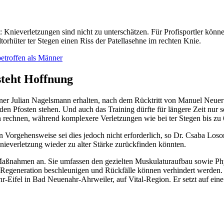
: Knieverletzungen sind nicht zu unterschätzen. Für Profisportler könne
torhüter ter Stegen einen Riss der Patellasehne im rechten Knie.
etroffen als Männer
steht Hoffnung
rainer Julian Nagelsmann erhalten, nach dem Rücktritt von Manuel Ne
den Pfosten stehen. Und auch das Training dürfte für längere Zeit nur 
 rechnen, während komplexere Verletzungen wie bei ter Stegen bis zu
ten Vorgehensweise sei dies jedoch nicht erforderlich, so Dr. Csaba Lo
nieverletzung wieder zu alter Stärke zurückfinden könnten.
aßnahmen an. Sie umfassen den gezielten Muskulaturaufbau sowie Phys
egeneration beschleunigen und Rückfälle können verhindert werden. 
fel in Bad Neuenahr-Ahrweiler, auf Vital-Region. Er setzt auf eine 