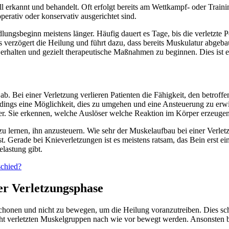
l erkannt und behandelt. Oft erfolgt bereits am Wettkampf- oder Traini
erativ oder konservativ ausgerichtet sind.
gsbeginn meistens länger. Häufig dauert es Tage, bis die verletzte Per
 verzögert die Heilung und führt dazu, dass bereits Muskulatur abgebaut 
rhalten und gezielt therapeutische Maßnahmen zu beginnen. Dies ist e
ab. Bei einer Verletzung verlieren Patienten die Fähigkeit, den betrof
llerdings eine Möglichkeit, dies zu umgehen und eine Ansteuerung zu e
per. Sie erkennen, welche Auslöser welche Reaktion im Körper erzeugen
 lernen, ihn anzusteuern. Wie sehr der Muskelaufbau bei einer Verlet
ist. Gerade bei Knieverletzungen ist es meistens ratsam, das Bein erst
elastung gibt.
schied?
r Verletzungsphase
chonen und nicht zu bewegen, um die Heilung voranzutreiben. Dies schade
 nicht verletzten Muskelgruppen nach wie vor bewegt werden. Ansonsten