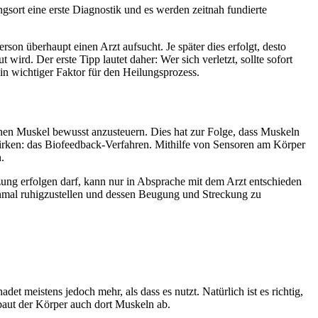
ngsort eine erste Diagnostik und es werden zeitnah fundierte
son überhaupt einen Arzt aufsucht. Je später dies erfolgt, desto
wird. Der erste Tipp lautet daher: Wer sich verletzt, sollte sofort
in wichtiger Faktor für den Heilungsprozess.
fenen Muskel bewusst anzusteuern. Dies hat zur Folge, dass Muskeln
rwirken: das Biofeedback-Verfahren. Mithilfe von Sensoren am Körper
.
zung erfolgen darf, kann nur in Absprache mit dem Arzt entschieden
 einmal ruhigzustellen und dessen Beugung und Streckung zu
t meistens jedoch mehr, als dass es nutzt. Natürlich ist es richtig,
 baut der Körper auch dort Muskeln ab.