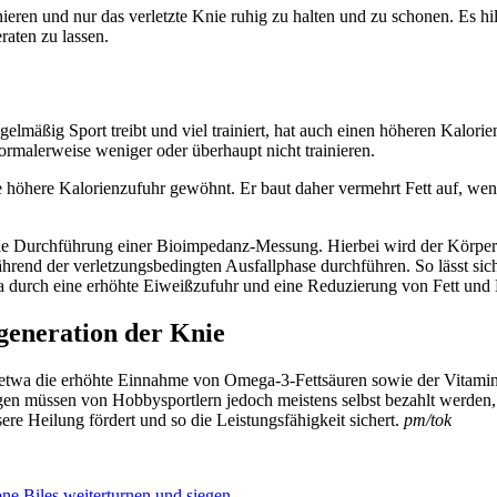
ieren und nur das verletzte Knie ruhig zu halten und zu schonen. Es h
aten zu lassen.
ßig Sport treibt und viel trainiert, hat auch einen höheren Kalorienb
normalerweise weniger oder überhaupt nicht trainieren.
die höhere Kalorienzufuhr gewöhnt. Er baut daher vermehrt Fett auf, 
ie Durchführung einer Bioimpedanz-Messung. Hierbei wird der Körper a
rend der verletzungsbedingten Ausfallphase durchführen. So lässt sich
a durch eine erhöhte Eiweißzufuhr und eine Reduzierung von Fett und
generation der Knie
 etwa die erhöhte Einnahme von Omega-3-Fettsäuren sowie der Vitamin
 müssen von Hobbysportlern jedoch meistens selbst bezahlt werden, da 
e Heilung fördert und so die Leistungsfähigkeit sichert.
pm/tok
ne Biles weiterturnen und siegen