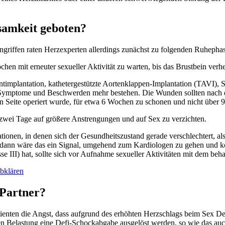
tsamkeit geboten?
griffen raten Herzexperten allerdings zunächst zu folgenden Ruhepha
n mit erneuter sexueller Aktivität zu warten, bis das Brustbein verheil
timplantation, kathetergestützte Aortenklappen-Implantation (TAVI), S
e Symptome und Beschwerden mehr bestehen. Die Wunden sollten nach di
sen Seite operiert wurde, für etwa 6 Wochen zu schonen und nicht über 
zwei Tage auf größere Anstrengungen und auf Sex zu verzichten.
uationen, in denen sich der Gesundheitszustand gerade verschlechtert, a
, dann wäre das ein Signal, umgehend zum Kardiologen zu gehen und kö
III) hat, sollte sich vor Aufnahme sexueller Aktivitäten mit dem beh
abklären
r Partner?
 Patienten die Angst, dass aufgrund des erhöhten Herzschlags beim Sex
en Belastung eine Defi-Schockabgabe ausgelöst werden, so wie das auch 