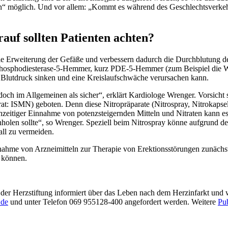
n“ möglich. Und vor allem: „Kommt es während des Geschlechtsverkehr
uf sollten Patienten achten?
Erweiterung der Gefäße und verbessern dadurch die Durchblutung der G
hosphodiesterase-5-Hemmer, kurz PDE-5-Hemmer (zum Beispiel die Wirkst
r Blutdruck sinken und eine Kreislaufschwäche verursachen kann.
och im Allgemeinen als sicher“, erklärt Kardiologe Wrenger. Vorsicht s
trat: ISMN) geboten. Denn diese Nitropräparate (Nitrospray, Nitrokap
chzeitiger Einnahme von potenzsteigernden Mitteln und Nitraten kann e
inholen sollte“, so Wrenger. Speziell beim Nitrospray könne aufgrund d
all zu vermeiden.
nnahme von Arzneimitteln zur Therapie von Erektionsstörungen zunäch
u können.
) der Herzstiftung informiert über das Leben nach dem Herzinfarkt und
.de
und unter Telefon 069 955128-400 angefordert werden. Weitere
Pub