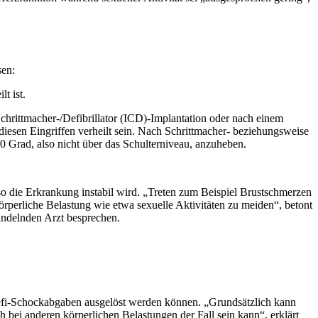
sen:
t ist.
chrittmacher-/Defibrillator (ICD)-Implantation oder nach einem
esen Eingriffen verheilt sein. Nach Schrittmacher- beziehungsweise
90 Grad, also nicht über das Schulterniveau, anzuheben.
lso die Erkrankung instabil wird. „Treten zum Beispiel Brustschmerzen
rperliche Belastung wie etwa sexuelle Aktivitäten zu meiden“, betont
andelnden Arzt besprechen.
 Defi-Schockabgaben ausgelöst werden können. „Grundsätzlich kann
bei anderen körperlichen Belastungen der Fall sein kann“, erklärt