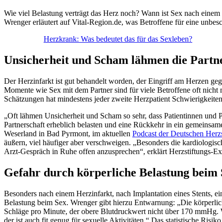
Wie viel Belastung verträgt das Herz noch? Wann ist Sex nach einem
Wrenger erläutert auf Vital-Region.de, was Betroffene für eine unbes
Herzkrank: Was bedeutet das für das Sexleben?
Unsicherheit und Scham lähmen die Partn
Der Herzinfarkt ist gut behandelt worden, der Eingriff am Herzen ge
Momente wie Sex mit dem Partner sind für viele Betroffene oft nicht
Schätzungen hat mindestens jeder zweite Herzpatient Schwierigkeiten 
„Oft lähmen Unsicherheit und Scham so sehr, dass Patientinnen und P
Partnerschaft erheblich belasten und eine Rückkehr in ein gemeinsame
Weserland in Bad Pyrmont, im aktuellen
Podcast der Deutschen Herzs
äußern, viel häufiger aber verschweigen. „Besonders die kardiologisc
Arzt-Gespräch in Ruhe offen anzusprechen“, erklärt Herzstiftungs-E
Gefahr durch körperliche Belastung beim
Besonders nach einem Herzinfarkt, nach Implantation eines Stents, ein
Belastung beim Sex. Wrenger gibt hierzu Entwarnung: „Die körperliche
Schläge pro Minute, der obere Blutdruckwert nicht über 170 mmHg.
der ist auch fit genug für sexuelle Aktivitäten.“ Das statistische Ri