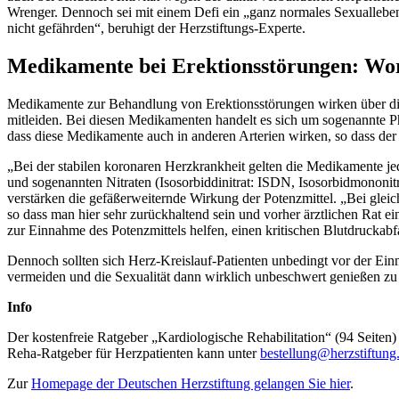
Wrenger. Dennoch sei mit einem Defi ein „ganz normales Sexuallebe
nicht gefährden“, beruhigt der Herzstiftungs-Experte.
Medikamente bei Erektionsstörungen: Wora
Medikamente zur Behandlung von Erektionsstörungen wirken über die 
mitleiden. Bei diesen Medikamenten handelt es sich um sogenannte P
dass diese Medikamente auch in anderen Arterien wirken, so dass de
„Bei der stabilen koronaren Herzkrankheit gelten die Medikamente jed
und sogenannten Nitraten (Isosorbiddinitrat: ISDN, Isosorbidmononi
verstärken die gefäßerweiternde Wirkung der Potenzmittel. „Bei glei
so dass man hier sehr zurückhaltend sein und vorher ärztlichen Rat e
zur Einnahme des Potenzmittels helfen, einen kritischen Blutdruckabf
Dennoch sollten sich Herz-Kreislauf-Patienten unbedingt vor der Ei
vermeiden und die Sexualität dann wirklich unbeschwert genießen z
Info
Der kostenfreie Ratgeber „Kardiologische Rehabilitation“ (94 Seiten
Reha-Ratgeber für Herzpatienten kann unter
bestellung@herzstiftung
Zur
Homepage der Deutschen Herzstiftung gelangen Sie hier
.