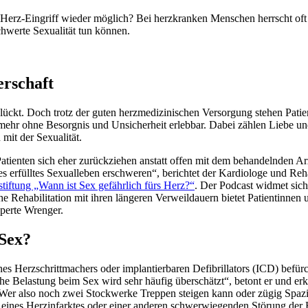
 Herz-Eingriff wieder möglich? Bei herzkranken Menschen herrscht oft
chwerte Sexualität tun können.
erschaft
glückt. Doch trotz der guten herzmedizinischen Versorgung stehen Patie
 mehr ohne Besorgnis und Unsicherheit erlebbar. Dabei zählen Liebe u
mit der Sexualität.
atienten sich eher zurückziehen anstatt offen mit dem behandelnden Ar
s erfülltes Sexualleben erschweren“, berichtet der Kardiologe und Reh
tiftung „Wann ist Sex gefährlich fürs Herz?“
. Der Podcast widmet sic
he Rehabilitation mit ihren längeren Verweildauern bietet Patientinne
xperte Wrenger.
 Sex?
es Herzschrittmachers oder implantierbaren Defibrillators (ICD) befürc
 Belastung beim Sex wird sehr häufig überschätzt“, betont er und erkl
 Wer also noch zwei Stockwerke Treppen steigen kann oder zügig Spa
siko eines Herzinfarktes oder einer anderen schwerwiegenden Störung der