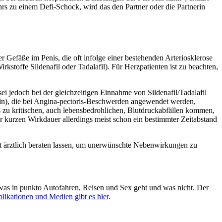
s zu einem Defi-Schock, wird das den Partner oder die Partnerin
efäße im Penis, die oft infolge einer bestehenden Arteriosklerose
offe Sildenafil oder Tadalafil). Für Herzpatienten ist zu beachten,
ei jedoch bei der gleichzeitigen Einnahme von Sildenafil/Tadalafil
seln), die bei Angina-pectoris-Beschwerden angewendet werden,
s zu kritischen, auch lebensbedrohlichen, Blutdruckabfällen kommen,
er kurzen Wirkdauer allerdings meist schon ein bestimmter Zeitabstand
st ärztlich beraten lassen, um unerwünschte Nebenwirkungen zu
 was in punkto Autofahren, Reisen und Sex geht und was nicht. Der
likationen und Medien gibt es hier
.