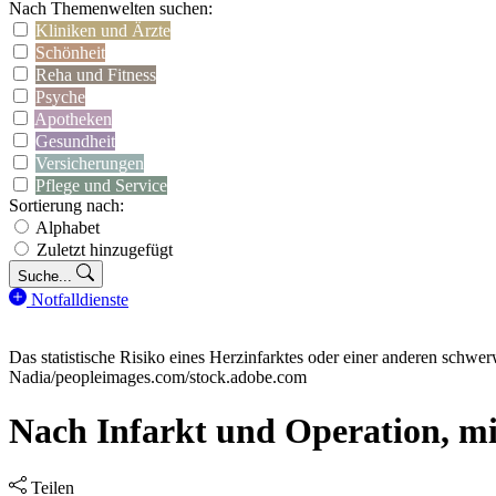
Nach Themenwelten suchen:
Kliniken und Ärzte
Schönheit
Reha und Fitness
Psyche
Apotheken
Gesundheit
Versicherungen
Pflege und Service
Sortierung nach:
Alphabet
Zuletzt hinzugefügt
Suche...
Notfalldienste
Das statistische Risiko eines Herzinfarktes oder einer anderen schw
Nadia/peopleimages.com/stock.adobe.com
Nach Infarkt und Operation, mit
Teilen