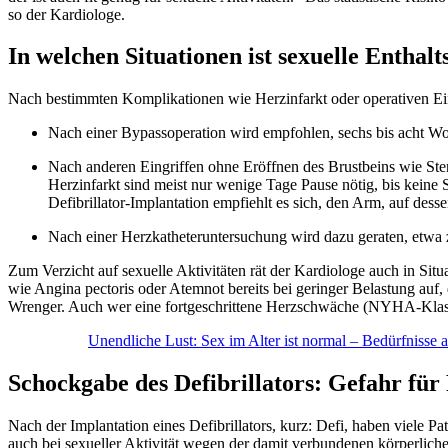
so der Kardiologe.
In welchen Situationen ist sexuelle Enthal
Nach bestimmten Komplikationen wie Herzinfarkt oder operativen Ein
Nach einer Bypassoperation wird empfohlen, sechs bis acht Woche
Nach anderen Eingriffen ohne Eröffnen des Brustbeins wie Sten
Herzinfarkt sind meist nur wenige Tage Pause nötig, bis kein
Defibrillator-Implantation empfiehlt es sich, den Arm, auf des
Nach einer Herzkatheteruntersuchung wird dazu geraten, etwa 
Zum Verzicht auf sexuelle Aktivitäten rät der Kardiologe auch in Sit
wie Angina pectoris oder Atemnot bereits bei geringer Belastung auf
Wrenger. Auch wer eine fortgeschrittene Herzschwäche (NYHA-Klasse 
Unendliche Lust: Sex im Alter ist normal – Bedürfnisse 
Schockgabe des Defibrillators: Gefahr fü
Nach der Implantation eines Defibrillators, kurz: Defi, haben viele
auch bei sexueller Aktivität wegen der damit verbundenen körperlich