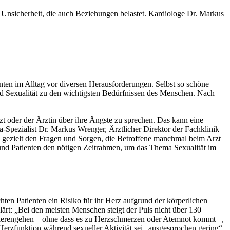
 Unsicherheit, die auch Beziehungen belastet. Kardiologe Dr. Markus
nten im Alltag vor diversen Herausforderungen. Selbst so schöne
nd Sexualität zu den wichtigsten Bedürfnissen des Menschen. Nach
zt oder der Ärztin über ihre Ängste zu sprechen. Das kann eine
a-Spezialist Dr. Markus Wrenger, Ärztlicher Direktor der Fachklinik
h gezielt den Fragen und Sorgen, die Betroffene manchmal beim Arzt
n und Patienten den nötigen Zeitrahmen, um das Thema Sexualität im
hten Patienten ein Risiko für ihr Herz aufgrund der körperlichen
ärt: „Bei den meisten Menschen steigt der Puls nicht über 130
zierengehen – ohne dass es zu Herzschmerzen oder Atemnot kommt –,
 Herzfunktion während sexueller Aktivität sei „ausgesprochen gering“,