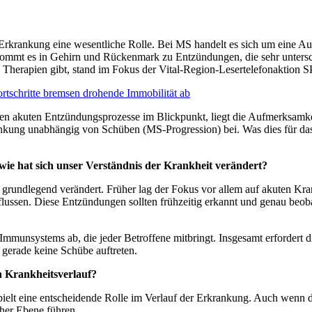
e-Erkrankung eine wesentliche Rolle. Bei MS handelt es sich um eine
 kommt es in Gehirn und Rückenmark zu Entzündungen, die sehr unter
d Therapien gibt, stand im Fokus der Vital-Region-Lesertelefonaktio
ortschritte bremsen drohende Immobilität ab
en akuten Entzündungsprozesse im Blickpunkt, liegt die Aufmerksamke
rankung unabhängig von Schüben (MS-Progression) bei. Was dies für d
wie hat sich unser Verständnis der Krankheit verändert?
 grundlegend verändert. Früher lag der Fokus vor allem auf akuten Kra
lussen. Diese Entzündungen sollten frühzeitig erkannt und genau beob
s Immunsystems ab, die jeder Betroffene mitbringt. Insgesamt erforder
gerade keine Schübe auftreten.
n Krankheitsverlauf?
elt eine entscheidende Rolle im Verlauf der Erkrankung. Auch wenn di
cher Ebene führen.