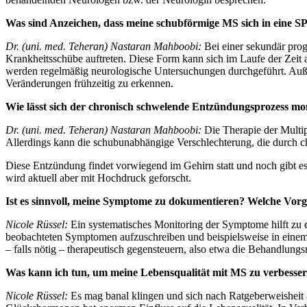
Was sind Anzeichen, dass meine schubförmige MS sich in eine 
Dr. (uni. med. Teheran) Nastaran Mahboobi:
Bei einer sekundär pro
Krankheitsschübe auftreten. Diese Form kann sich im Laufe der Ze
werden regelmäßig neurologische Untersuchungen durchgeführt. A
Veränderungen frühzeitig zu erkennen.
Wie lässt sich der chronisch schwelende Entzündungsprozess m
Dr. (uni. med. Teheran) Nastaran Mahboobi:
Die Therapie der Multip
Allerdings kann die schubunabhängige Verschlechterung, die durch c
Diese Entzündung findet vorwiegend im Gehirn statt und noch gibt e
wird aktuell aber mit Hochdruck geforscht.
Ist es sinnvoll, meine Symptome zu dokumentieren? Welche Vorge
Nicole Rüssel:
Ein systematisches Monitoring der Symptome hilft zu e
beobachteten Symptomen aufzuschreiben und beispielsweise in eine
– falls nötig – therapeutisch gegensteuern, also etwa die Behandlung
Was kann ich tun, um meine Lebensqualität mit MS zu verbesse
Nicole Rüssel:
Es mag banal klingen und sich nach Ratgeberweisheit 