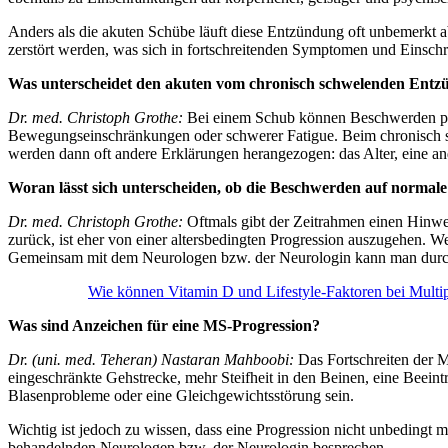
Anders als die akuten Schübe läuft diese Entzündung oft unbemerkt ab
zerstört werden, was sich in fortschreitenden Symptomen und Einsch
Was unterscheidet den akuten vom chronisch schwelenden Entz
Dr. med. Christoph Grothe:
Bei einem Schub können Beschwerden plötz
Bewegungseinschränkungen oder schwerer Fatigue. Beim chronisch sc
werden dann oft andere Erklärungen herangezogen: das Alter, eine a
Woran lässt sich unterscheiden, ob die Beschwerden auf normal
Dr. med. Christoph Grothe:
Oftmals gibt der Zeitrahmen einen Hinwei
zurück, ist eher von einer altersbedingten Progression auszugehen. 
Gemeinsam mit dem Neurologen bzw. der Neurologin kann man durch
Wie können Vitamin D und Lifestyle-Faktoren bei Multip
Was sind Anzeichen für eine MS-Progression?
Dr. (uni. med. Teheran) Nastaran Mahboobi:
Das Fortschreiten der M
eingeschränkte Gehstrecke, mehr Steifheit in den Beinen, eine Beeint
Blasenprobleme oder eine Gleichgewichtsstörung sein.
Wichtig ist jedoch zu wissen, dass eine Progression nicht unbedingt
behandelnden Neurologen bzw. der Neurologin besprechen.