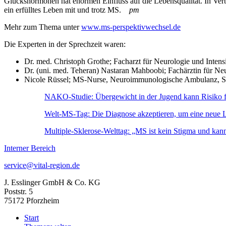
Glückshormonen hat enormen Einfluss auf die Lebensqualität. In Ver
ein erfülltes Leben mit und trotz MS.
pm
Mehr zum Thema unter
www.ms-perspektivwechsel.de
Die Experten in der Sprechzeit waren:
Dr. med. Christoph Grothe; Facharzt für Neurologie und Inte
Dr. (uni. med. Teheran) Nastaran Mahboobi; Fachärztin für Ne
Nicole Rüssel; MS-Nurse, Neuroimmunologische Ambulanz, S
NAKO-Studie: Übergewicht in der Jugend kann Risiko f
Welt-MS-Tag: Die Diagnose akzeptieren, um eine neue L
Multiple-Sklerose-Welttag: „MS ist kein Stigma und kann
Interner Bereich
service@vital-region.de
J. Esslinger GmbH & Co. KG
Poststr. 5
75172 Pforzheim
Start