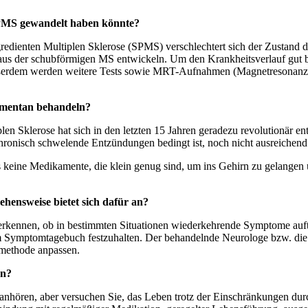
SPMS gewandelt haben könnte?
gredienten Multiplen Sklerose (SPMS) verschlechtert sich der Zustand 
it aus der schubförmigen MS entwickeln. Um den Krankheitsverlauf g
ußerdem werden weitere Tests sowie MRT-Aufnahmen (Magnetresonan
omentan behandeln?
len Sklerose hat sich in den letzten 15 Jahren geradezu revolutionär e
hronisch schwelende Entzündungen bedingt ist, noch nicht ausreichend
s keine Medikamente, die klein genug sind, um ins Gehirn zu gelangen
hensweise bietet sich dafür an?
rkennen, ob in bestimmten Situationen wiederkehrende Symptome auftre
m Symptomtagebuch festzuhalten. Der behandelnde Neurologe bzw. di
smethode anpassen.
rn?
anhören, aber versuchen Sie, das Leben trotz der Einschränkungen du