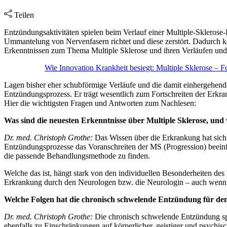
Teilen
Entzündungsaktivitäten spielen beim Verlauf einer Multiple-Skleros
Ummantelung von Nervenfasern richtet und diese zerstört. Dadurch
Erkenntnissen zum Thema Multiple Sklerose und ihren Verläufen un
Wie Innovation Krankheit besiegt: Multiple Sklerose – F
Lagen bisher eher schubförmige Verläufe und die damit einhergehend
Entzündungsprozess. Er trägt wesentlich zum Fortschreiten der Erk
Hier die wichtigsten Fragen und Antworten zum Nachlesen:
Was sind die neuesten Erkenntnisse über Multiple Sklerose, und 
Dr. med. Christoph Grothe:
Das Wissen über die Erkrankung hat sich
Entzündungsprozesse das Voranschreiten der MS (Progression) beeinf
die passende Behandlungsmethode zu finden.
Welche das ist, hängt stark von den individuellen Besonderheiten de
Erkrankung durch den Neurologen bzw. die Neurologin – auch wenn 
Welche Folgen hat die chronisch schwelende Entzündung für de
Dr. med. Christoph Grothe:
Die chronisch schwelende Entzündung spi
ebenfalls zu Einschränkungen auf körperlicher, geistiger und psychis