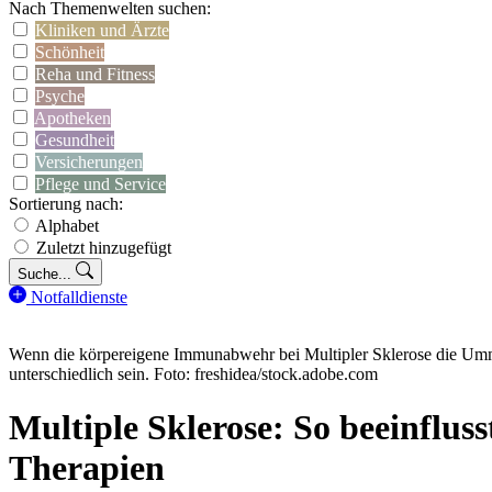
Nach Themenwelten suchen:
Kliniken und Ärzte
Schönheit
Reha und Fitness
Psyche
Apotheken
Gesundheit
Versicherungen
Pflege und Service
Sortierung nach:
Alphabet
Zuletzt hinzugefügt
Suche...
Notfalldienste
Wenn die körpereigene Immunabwehr bei Multipler Sklerose die Um
unterschiedlich sein. Foto: freshidea/stock.adobe.com
Multiple Sklerose: So beeinflus
Therapien