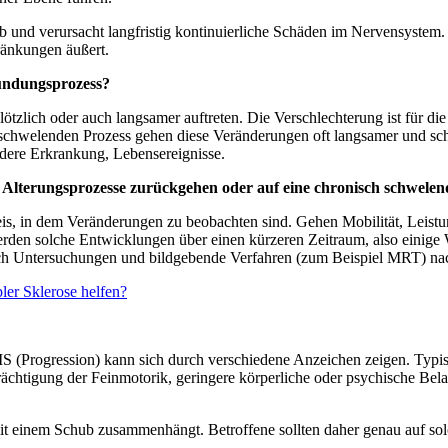
 und verursacht langfristig kontinuierliche Schäden im Nervensystem. 
ränkungen äußert.
ündungsprozess?
lich oder auch langsamer auftreten. Die Verschlechterung ist für die 
hwelenden Prozess gehen diese Veränderungen oft langsamer und schle
ndere Erkrankung, Lebensereignisse.
e Alterungsprozesse zurückgehen oder auf eine chronisch schwel
s, in dem Veränderungen zu beobachten sind. Gehen Mobilität, Leistung
Werden solche Entwicklungen über einen kürzeren Zeitraum, also einig
 Untersuchungen und bildgebende Verfahren (zum Beispiel MRT) nac
ler Sklerose helfen?
S (Progression) kann sich durch verschiedene Anzeichen zeigen. Typi
rächtigung der Feinmotorik, geringere körperliche oder psychische Bel
 mit einem Schub zusammenhängt. Betroffene sollten daher genau auf s