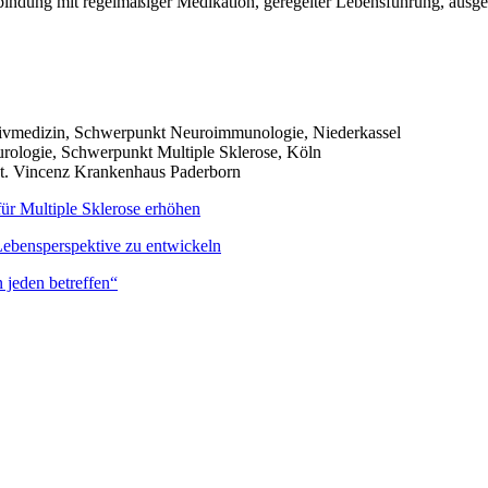
bindung mit regelmäßiger Medikation, geregelter Lebensführung, ausge
nsivmedizin, Schwerpunkt Neuroimmunologie, Niederkassel
urologie, Schwerpunkt Multiple Sklerose, Köln
t. Vincenz Krankenhaus Paderborn
ür Multiple Sklerose erhöhen
ebensperspektive zu entwickeln
 jeden betreffen“