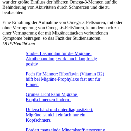
war der größte Einfluss der höheren Omega-3-Mengen auf die
Behinderung von Aktivitäten durch Schmerzen und die zu
beobachten.
Eine Erhöhung der Aufnahme von Omega-3-Fettsäuren, mit oder
ohne Verringerung von Omega-6-Fettsäuren, kann demnach zu
einer Verringerung der mit Migräneattacken verbundenen
Symptome beitragen, so das Fazit der Studienautoren.
DGP/HealthCom
Studie: Lasmiditan für die Migräne-
Akutbehandlung wirkt auch langfristig
positiv
Pech für Männer: Riboflavin (Vitamin B2)
hilft bei Migräne-Prophylaxe fast nur für
Frauen
Grünes Licht kann Migräne-
Kopfschmerzen lindern
Unterschätzt und unterdiagnostiziert:
Migräne ist nicht einfach nur ein
Kopfschmerz
Fördert mangelnde Mineralstoffversorgung