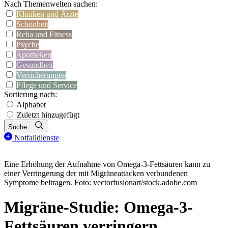
Nach Themenwelten suchen:
Kliniken und Ärzte
Schönheit
Reha und Fitness
Psyche
Apotheken
Gesundheit
Versicherungen
Pflege und Service
Sortierung nach:
Alphabet
Zuletzt hinzugefügt
Suche...
Notfalldienste
Eine Erhöhung der Aufnahme von Omega-3-Fettsäuren kann zu
einer Verringerung der mit Migräneattacken verbundenen
Symptome beitragen. Foto: vectorfusionart/stock.adobe.com
Migräne-Studie: Omega-3-
Fettsäuren verringern