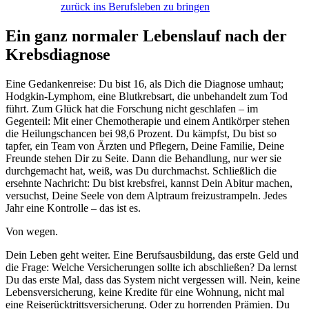
zurück ins Berufsleben zu bringen
Ein ganz normaler Lebenslauf nach der
Krebsdiagnose
Eine Gedankenreise: Du bist 16, als Dich die Diagnose umhaut;
Hodgkin-Lymphom, eine Blutkrebsart, die unbehandelt zum Tod
führt. Zum Glück hat die Forschung nicht geschlafen – im
Gegenteil: Mit einer Chemotherapie und einem Antikörper stehen
die Heilungschancen bei 98,6 Prozent. Du kämpfst, Du bist so
tapfer, ein Team von Ärzten und Pflegern, Deine Familie, Deine
Freunde stehen Dir zu Seite. Dann die Behandlung, nur wer sie
durchgemacht hat, weiß, was Du durchmachst. Schließlich die
ersehnte Nachricht: Du bist krebsfrei, kannst Dein Abitur machen,
versuchst, Deine Seele von dem Alptraum freizustrampeln. Jedes
Jahr eine Kontrolle – das ist es.
Von wegen.
Dein Leben geht weiter. Eine Berufsausbildung, das erste Geld und
die Frage: Welche Versicherungen sollte ich abschließen? Da lernst
Du das erste Mal, dass das System nicht vergessen will. Nein, keine
Lebensversicherung, keine Kredite für eine Wohnung, nicht mal
eine Reiserücktrittsversicherung. Oder zu horrenden Prämien. Du