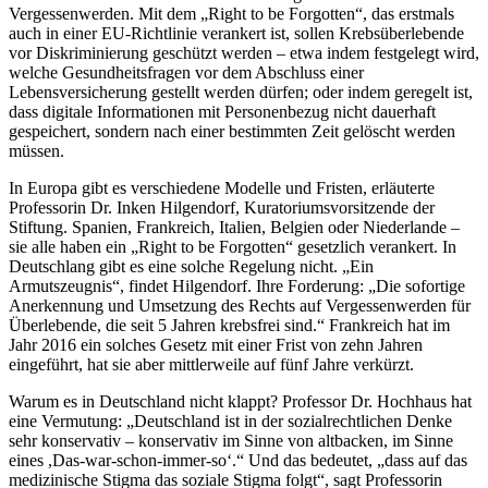
Vergessenwerden. Mit dem „Right to be Forgotten“, das erstmals
auch in einer EU-Richtlinie verankert ist, sollen Krebsüberlebende
vor Diskriminierung geschützt werden – etwa indem festgelegt wird,
welche Gesundheitsfragen vor dem Abschluss einer
Lebensversicherung gestellt werden dürfen; oder indem geregelt ist,
dass digitale Informationen mit Personenbezug nicht dauerhaft
gespeichert, sondern nach einer bestimmten Zeit gelöscht werden
müssen.
In Europa gibt es verschiedene Modelle und Fristen, erläuterte
Professorin Dr. Inken Hilgendorf, Kuratoriumsvorsitzende der
Stiftung. Spanien, Frankreich, Italien, Belgien oder Niederlande –
sie alle haben ein „Right to be Forgotten“ gesetzlich verankert. In
Deutschlang gibt es eine solche Regelung nicht. „Ein
Armutszeugnis“, findet Hilgendorf. Ihre Forderung: „Die sofortige
Anerkennung und Umsetzung des Rechts auf Vergessenwerden für
Überlebende, die seit 5 Jahren krebsfrei sind.“ Frankreich hat im
Jahr 2016 ein solches Gesetz mit einer Frist von zehn Jahren
eingeführt, hat sie aber mittlerweile auf fünf Jahre verkürzt.
Warum es in Deutschland nicht klappt? Professor Dr. Hochhaus hat
eine Vermutung: „Deutschland ist in der sozialrechtlichen Denke
sehr konservativ – konservativ im Sinne von altbacken, im Sinne
eines ,Das-war-schon-immer-so‘.“ Und das bedeutet, „dass auf das
medizinische Stigma das soziale Stigma folgt“, sagt Professorin