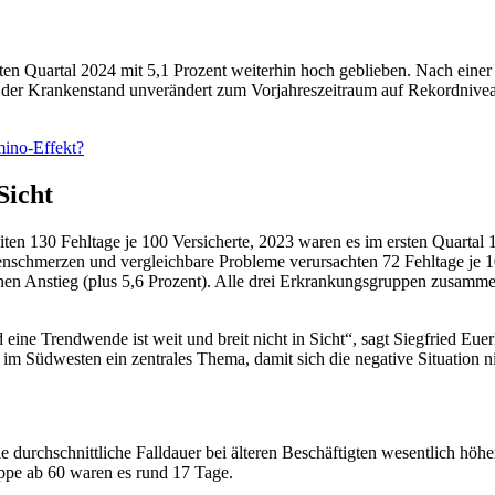
ten Quartal 2024 mit 5,1 Prozent weiterhin hoch geblieben. Nach eine
der Krankenstand unverändert zum Vorjahreszeitraum auf Rekordniveau.
mino-Effekt?
Sicht
ten 130 Fehltage je 100 Versicherte, 2023 waren es im ersten Quartal 
enschmerzen und vergleichbare Probleme verursachten 72 Fehltage je 10
inen Anstieg (plus 5,6 Prozent). Alle drei Erkrankungsgruppen zusamm
 eine Trendwende ist weit und breit nicht in Sicht“, sagt Siegfried 
im Südwesten ein zentrales Thema, damit sich die negative Situation nic
durchschnittliche Falldauer bei älteren Beschäftigten wesentlich höhe
uppe ab 60 waren es rund 17 Tage.