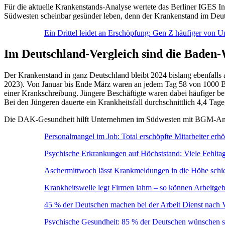
Für die aktuelle Krankenstands-Analyse wertete das Berliner IGES In
Südwesten scheinbar gesünder leben, denn der Krankenstand im Deuts
Ein Drittel leidet an Erschöpfung: Gen Z häufiger von U
Im Deutschland-Vergleich sind die Baden
Der Krankenstand in ganz Deutschland bleibt 2024 bislang ebenfalls 
2023). Von Januar bis Ende März waren an jedem Tag 58 von 1000 Bes
einer Krankschreibung. Jüngere Beschäftigte waren dabei häufiger bet
Bei den Jüngeren dauerte ein Krankheitsfall durchschnittlich 4,4 Ta
Die DAK-Gesundheit hilft Unternehmen im Südwesten mit BGM-Angebo
Personalmangel im Job: Total erschöpfte Mitarbeiter er
Psychische Erkrankungen auf Höchststand: Viele Fehltag
Aschermittwoch lässt Krankmeldungen in die Höhe schi
Krankheitswelle legt Firmen lahm – so können Arbeitgebe
45 % der Deutschen machen bei der Arbeit Dienst nach Vo
Psychische Gesundheit: 85 % der Deutschen wünschen s