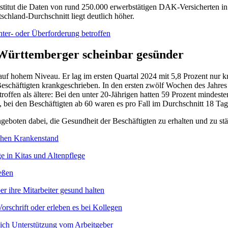
stitut die Daten von rund 250.000 erwerbstätigen DAK-Versicherten in
chland-Durchschnitt liegt deutlich höher.
nter- oder Überforderung betroffen
-Württemberger scheinbar gesünder
auf hohem Niveau. Er lag im ersten Quartal 2024 mit 5,8 Prozent nur k
chäftigten krankgeschrieben. In den ersten zwölf Wochen des Jahres fe
roffen als ältere: Bei den unter 20-Jährigen hatten 59 Prozent mindest
ge, bei den Beschäftigten ab 60 waren es pro Fall im Durchschnitt 18 
ten dabei, die Gesundheit der Beschäftigten zu erhalten und zu stä
höhen Krankenstand
e in Kitas und Altenpflege
eßen
r ihre Mitarbeiter gesund halten
rschrift oder erleben es bei Kollegen
ich Unterstützung vom Arbeitgeber