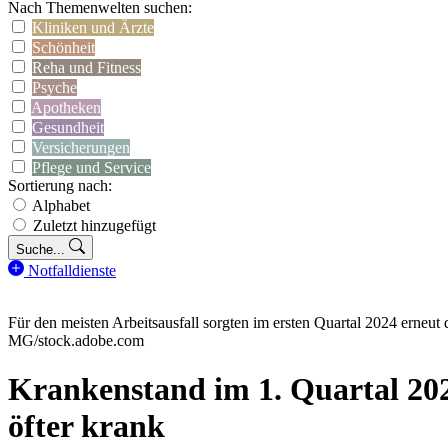
Nach Themenwelten suchen:
Kliniken und Ärzte
Schönheit
Reha und Fitness
Psyche
Apotheken
Gesundheit
Versicherungen
Pflege und Service
Sortierung nach:
Alphabet
Zuletzt hinzugefügt
Suche...
Notfalldienste
Für den meisten Arbeitsausfall sorgten im ersten Quartal 2024 erne
MG/stock.adobe.com
Krankenstand im 1. Quartal 20
öfter krank