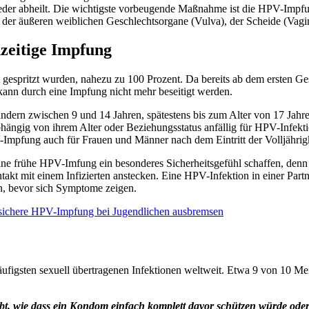
wieder abheilt. Die wichtigste vorbeugende Maßnahme ist die HPV-Imp
 der äußeren weiblichen Geschlechtsorgane (Vulva), der Scheide (Vag
zeitige Impfung
gespritzt wurden, nahezu zu 100 Prozent. Da bereits ab dem ersten Ge
kann durch eine Impfung nicht mehr beseitigt werden.
ern zwischen 9 und 14 Jahren, spätestens bis zum Alter von 17 Jahre
hängig von ihrem Alter oder Beziehungsstatus anfällig für HPV-Infekt
-Impfung auch für Frauen und Männer nach dem Eintritt der Volljährigk
ine frühe HPV-Imfung ein besonderes Sicherheitsgefühl schaffen, denn a
takt mit einem Infizierten anstecken. Eine HPV-Infektion in einer Part
in, bevor sich Symptome zeigen.
h sichere HPV-Impfung bei Jugendlichen ausbremsen
figsten sexuell übertragenen Infektionen weltweit. Etwa 9 von 10 Me
bt, wie dass ein Kondom einfach komplett davor schützen würde oder 