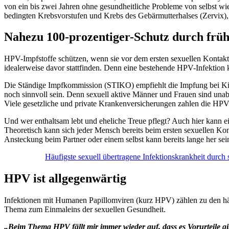
von ein bis zwei Jahren ohne gesundheitliche Probleme von selbst 
bedingten Krebsvorstufen und Krebs des Gebärmutterhalses (Zervix),
Nahezu 100-prozentiger-Schutz durch früh
HPV-Impfstoffe schützen, wenn sie vor dem ersten sexuellen Kontakt 
idealerweise davor stattfinden. Denn eine bestehende HPV-Infektion 
Die Ständige Impfkommission (STIKO) empfiehlt die Impfung bei Kind
noch sinnvoll sein. Denn sexuell aktive Männer und Frauen sind unab
Viele gesetzliche und private Krankenversicherungen zahlen die HPV
Und wer enthaltsam lebt und eheliche Treue pflegt? Auch hier kann e
Theoretisch kann sich jeder Mensch bereits beim ersten sexuellen Kon
Ansteckung beim Partner oder einem selbst kann bereits lange her se
Häufigste sexuell übertragene Infektionskrankheit durc
HPV ist allgegenwärtig
Infektionen mit Humanen Papillomviren (kurz HPV) zählen zu den häu
Thema zum Einmaleins der sexuellen Gesundheit.
„Beim Thema HPV fällt mir immer wieder auf, dass es Vorurteile gi