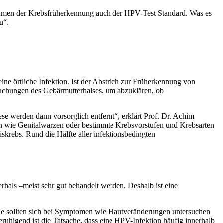
ahmen der Krebsfrüherkennung auch der HPV-Test Standard. Was es
u“.
ine örtliche Infektion. Ist der Abstrich zur Früherkennung von
ersuchungen des Gebärmutterhalses, um abzuklären, ob
ese werden dann vorsorglich entfernt“, erklärt Prof. Dr. Achim
en wie Genitalwarzen oder bestimmte Krebsvorstufen und Krebsarten
krebs. Rund die Hälfte aller infektionsbedingten
rhals –meist sehr gut behandelt werden. Deshalb ist eine
g, sie sollten sich bei Symptomen wie Hautveränderungen untersuchen
uhigend ist die Tatsache, dass eine HPV-Infektion häufig innerhalb