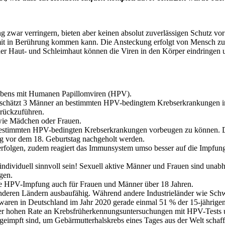
 zwar verringern, bieten aber keinen absolut zuverlässigen Schutz vor
in Berührung kommen kann. Die Ansteckung erfolgt von Mensch zu Me
r Haut- und Schleimhaut können die Viren in den Körper eindringen un
 Lebens mit Humanen Papillomviren (HPV).
geschätzt 3 Männer an bestimmten HPV-bedingtem Krebserkrankungen i
rückzuführen.
wie Mädchen oder Frauen.
estimmten HPV-bedingten Krebserkrankungen vorbeugen zu können. 
g vor dem 18. Geburtstag nachgeholt werden.
erfolgen, zudem reagiert das Immunsystem umso besser auf die Impfung, 
dividuell sinnvoll sein! Sexuell aktive Männer und Frauen sind unabh
gen.
die HPV-Impfung auch für Frauen und Männer über 18 Jahren.
nderen Ländern ausbaufähig. Während andere Industrieländer wie Schw
waren in Deutschland im Jahr 2020 gerade einmal 51 % der 15-jährige
r hohen Rate an Krebsfrüherkennungsuntersuchungen mit HPV-Tests un
geimpft sind, um Gebärmutterhalskrebs eines Tages aus der Welt scha