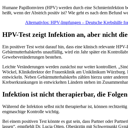
Humane Papillomviren (HPV) werden durch eine Schmierinfektion be
heißt, wenn der Abstrich positiv ist? Wie geht es nach dem Befund 
Alternativlos: HPV-Impfungen – Deutsche Krebshilfe for
HPV-Test zeigt Infektion an, aber nicht di
Ein positiver Test weist darauf hin, dass eine klinisch relevante HPV
Gebärmutterhalskrebs unauffällig, wird ein Jahr später ein Kontrolla
Gewebeveränderungen bestehen.
Leichte Veränderungen werden zunächst nur weiter kontrolliert. „Sind
Wöckel, Klinikdirektor der Frauenklinik am Uniklinikum Würzburg. B
entwickeln. Neben Gebärmutterhalskrebs zählen hierzu unter anderem
Krebserkrankungen in entwickelten Ländern stehen im Zusammenha
Infektion ist nicht therapierbar, die Folge
Während die Infektion selbst nicht therapierbar ist, können rechtzei
engmaschige Kontrolle wichtig.
Bei einem positiven Test könnte es gut sein, dass Partner oder Partn
lassen“, empfiehlt Dr. Lucia Otten, Oberärztin mit Schwerpunkt Gynä