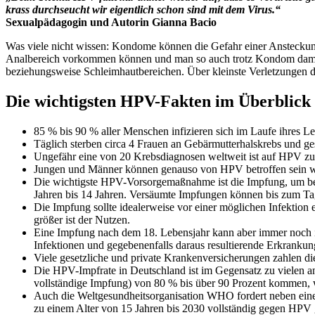
krass durchseucht wir eigentlich schon sind mit dem Virus.“
Sexualpädagogin und Autorin Gianna Bacio
Was viele nicht wissen: Kondome können die Gefahr einer Ansteckung
Analbereich vorkommen können und man so auch trotz Kondom damit 
beziehungsweise Schleimhautbereichen. Über kleinste Verletzungen de
Die wichtigsten HPV-Fakten im Überblick
85 % bis 90 % aller Menschen infizieren sich im Laufe ihres
Täglich sterben circa 4 Frauen an Gebärmutterhalskrebs und 
Ungefähr eine von 20 Krebsdiagnosen weltweit ist auf HPV zu
Jungen und Männer können genauso von HPV betroffen sein 
Die wichtigste HPV-Vorsorgemaßnahme ist die Impfung, um b
Jahren bis 14 Jahren. Versäumte Impfungen können bis zum Ta
Die Impfung sollte idealerweise vor einer möglichen Infektion 
größer ist der Nutzen.
Eine Impfung nach dem 18. Lebensjahr kann aber immer noch in
Infektionen und gegebenenfalls daraus resultierende Erkrankun
Viele gesetzliche und private Krankenversicherungen zahlen 
Die HPV-Impfrate in Deutschland ist im Gegensatz zu vielen a
vollständige Impfung) von 80 % bis über 90 Prozent kommen, 
Auch die Weltgesundheitsorganisation WHO fordert neben eine
zu einem Alter von 15 Jahren bis 2030 vollständig gegen HPV 