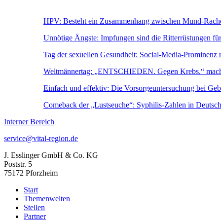
HPV: Besteht ein Zusammenhang zwischen Mund-Rachen
Unnötige Ängste: Impfungen sind die Ritterrüstungen fü
Tag der sexuellen Gesundheit: Social-Media-Prominenz 
Weltmännertag: „ENTSCHIEDEN. Gegen Krebs.“ macht
Einfach und effektiv: Die Vorsorgeuntersuchung bei Geb
Comeback der „Lustseuche“: Syphilis-Zahlen in Deutschl
Interner Bereich
service@vital-region.de
J. Esslinger GmbH & Co. KG
Poststr. 5
75172 Pforzheim
Start
Themenwelten
Stellen
Partner