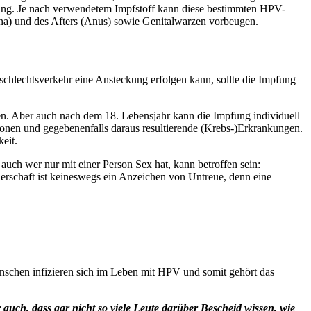
fung. Je nach verwendetem Impfstoff kann diese bestimmten HPV-
ina) und des Afters (Anus) sowie Genitalwarzen vorbeugen.
schlechtsverkehr eine Ansteckung erfolgen kann, sollte die Impfung
n. Aber auch nach dem 18. Lebensjahr kann die Impfung individuell
ionen und gegebenenfalls daraus resultierende (Krebs-)Erkrankungen.
eit.
uch wer nur mit einer Person Sex hat, kann betroffen sein:
nerschaft ist keineswegs ein Anzeichen von Untreue, denn eine
nschen infizieren sich im Leben mit HPV und somit gehört das
auch, dass gar nicht so viele Leute darüber Bescheid wissen, wie