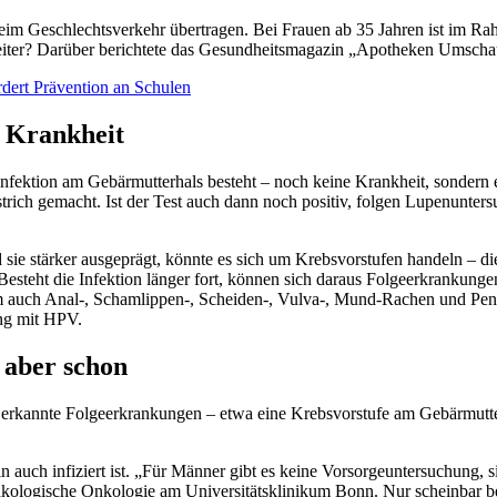
im Geschlechtsverkehr übertragen. Bei Frauen ab 35 Jahren ist im R
weiter? Darüber berichtete das Gesundheitsmagazin „Apotheken Umscha
dert Prävention an Schulen
e Krankheit
-Infektion am Gebärmutterhals besteht – noch keine Krankheit, sondern e
bstrich gemacht. Ist der Test auch dann noch positiv, folgen Lupenunt
 sie stärker ausgeprägt, könnte es sich um Krebsvorstufen handeln – di
esteht die Infektion länger fort, können sich daraus Folgeerkrankung
 auch Anal-, Schamlippen-, Scheiden-, Vulva-, Mund-Rachen und Penis
ng mit HPV.
n aber schon
tig erkannte Folgeerkrankungen – etwa eine Krebsvorstufe am Gebärmutte
erin auch infiziert ist. „Für Männer gibt es keine Vorsorgeuntersuchun
kologische Onkologie am Universitätsklinikum Bonn. Nur scheinbar ber