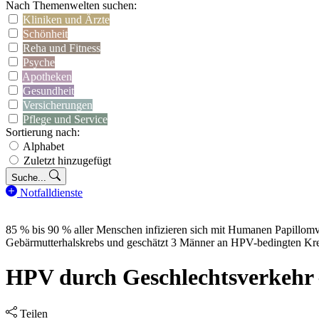
Nach Themenwelten suchen:
Kliniken und Ärzte
Schönheit
Reha und Fitness
Psyche
Apotheken
Gesundheit
Versicherungen
Pflege und Service
Sortierung nach:
Alphabet
Zuletzt hinzugefügt
Suche...
Notfalldienste
85 % bis 90 % aller Menschen infizieren sich mit Humanen Papillomv
Gebärmutterhalskrebs und geschätzt 3 Männer an HPV-bedingten Kre
HPV durch Geschlechtsverkehr – 
Teilen