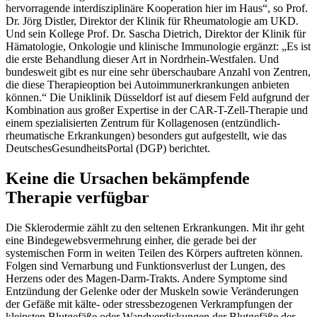
hervorragende interdisziplinäre Kooperation hier im Haus“, so Prof.
Dr. Jörg Distler, Direktor der Klinik für Rheumatologie am UKD.
Und sein Kollege Prof. Dr. Sascha Dietrich, Direktor der Klinik für
Hämatologie, Onkologie und klinische Immunologie ergänzt: „Es ist
die erste Behandlung dieser Art in Nordrhein-Westfalen. Und
bundesweit gibt es nur eine sehr überschaubare Anzahl von Zentren,
die diese Therapieoption bei Autoimmunerkrankungen anbieten
können.“ Die Uniklinik Düsseldorf ist auf diesem Feld aufgrund der
Kombination aus großer Expertise in der CAR-T-Zell-Therapie und
einem spezialisierten Zentrum für Kollagenosen (entzündlich-
rheumatische Erkrankungen) besonders gut aufgestellt, wie das
DeutschesGesundheitsPortal (DGP) berichtet.
Keine die Ursachen bekämpfende
Therapie verfügbar
Die Sklerodermie zählt zu den seltenen Erkrankungen. Mit ihr geht
eine Bindegewebsvermehrung einher, die gerade bei der
systemischen Form in weiten Teilen des Körpers auftreten können.
Folgen sind Vernarbung und Funktionsverlust der Lungen, des
Herzens oder des Magen-Darm-Trakts. Andere Symptome sind
Entzündung der Gelenke oder der Muskeln sowie Veränderungen
der Gefäße mit kälte- oder stressbezogenen Verkrampfungen der
kleinsten Blutgefäße oder Wandverdickungen der Blutgefäße der