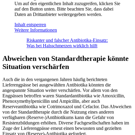
Um auf den eigentlichen Inhalt zuzugreifen, klicken Sie
auf den Button unten. Bitte beachten Sie, dass dabei
Daten an Drittanbieter weitergegeben werden.
Inhalt entsperren
Weitere Informationen
Riskanter und falscher Antibiotika-Einsatz:
Was bei Halsschmerzen wirklich hilft
Abweichen von Standardtherapie könnte
Situation verschärfen
Auch die in den vergangenen Jahren häufig berichteten
Lieferengpässe bei ausgewählten Antibiotika könnten die
angespannte Situation weiter verschärfen. Vor allem von den
Engpässen betroffen waren Standardantibiotika wie Amoxicillin,
Phenoxymethylpenicillin und Ampicillin, aber auch
Reserveantibiotika wie Cotrimoxazol und Cefaclor. Das Abweichen
von der Standardtherapie durch die Nutzung eines anderen
verfügbaren (Reserve-)Antibiotikums kann die Gefahr von
Resistenzbildungen erhöhen. Diverse Fachgesellschaften haben im
Zuge der Lieferengpässe erneut einen bewussten und gezielten
Einsatz von (Reserve)-Antibiotika gefordert.