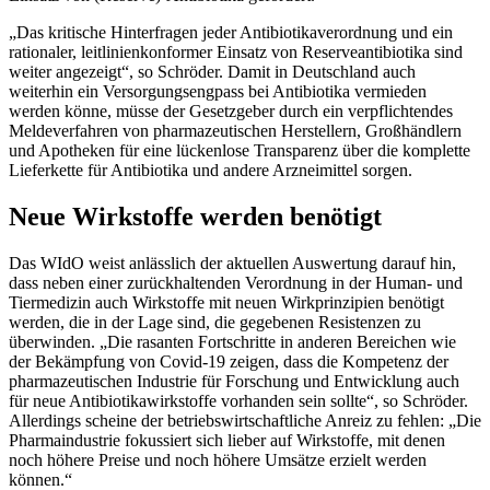
„Das kritische Hinterfragen jeder Antibiotikaverordnung und ein
rationaler, leitlinienkonformer Einsatz von Reserveantibiotika sind
weiter angezeigt“, so Schröder. Damit in Deutschland auch
weiterhin ein Versorgungsengpass bei Antibiotika vermieden
werden könne, müsse der Gesetzgeber durch ein verpflichtendes
Meldeverfahren von pharmazeutischen Herstellern, Großhändlern
und Apotheken für eine lückenlose Transparenz über die komplette
Lieferkette für Antibiotika und andere Arzneimittel sorgen.
Neue Wirkstoffe werden benötigt
Das WIdO weist anlässlich der aktuellen Auswertung darauf hin,
dass neben einer zurückhaltenden Verordnung in der Human- und
Tiermedizin auch Wirkstoffe mit neuen Wirkprinzipien benötigt
werden, die in der Lage sind, die gegebenen Resistenzen zu
überwinden. „Die rasanten Fortschritte in anderen Bereichen wie
der Bekämpfung von Covid-19 zeigen, dass die Kompetenz der
pharmazeutischen Industrie für Forschung und Entwicklung auch
für neue Antibiotikawirkstoffe vorhanden sein sollte“, so Schröder.
Allerdings scheine der betriebswirtschaftliche Anreiz zu fehlen: „Die
Pharmaindustrie fokussiert sich lieber auf Wirkstoffe, mit denen
noch höhere Preise und noch höhere Umsätze erzielt werden
können.“