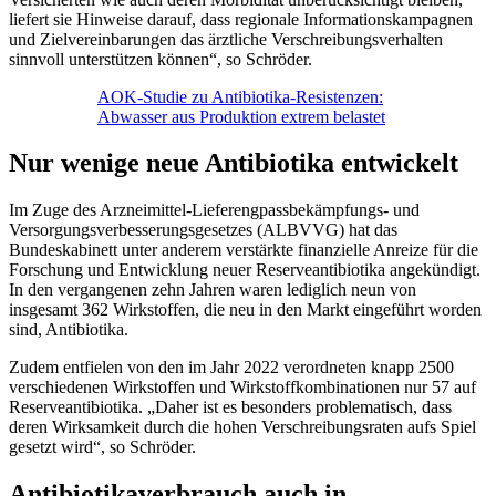
liefert sie Hinweise darauf, dass regionale Informationskampagnen
und Zielvereinbarungen das ärztliche Verschreibungsverhalten
sinnvoll unterstützen können“, so Schröder.
AOK-Studie zu Antibiotika-Resistenzen:
Abwasser aus Produktion extrem belastet
Nur wenige neue Antibiotika entwickelt
Im Zuge des Arzneimittel-Lieferengpassbekämpfungs- und
Versorgungsverbesserungsgesetzes (ALBVVG) hat das
Bundeskabinett unter anderem verstärkte finanzielle Anreize für die
Forschung und Entwicklung neuer Reserveantibiotika angekündigt.
In den vergangenen zehn Jahren waren lediglich neun von
insgesamt 362 Wirkstoffen, die neu in den Markt eingeführt worden
sind, Antibiotika.
Zudem entfielen von den im Jahr 2022 verordneten knapp 2500
verschiedenen Wirkstoffen und Wirkstoffkombinationen nur 57 auf
Reserveantibiotika. „Daher ist es besonders problematisch, dass
deren Wirksamkeit durch die hohen Verschreibungsraten aufs Spiel
gesetzt wird“, so Schröder.
Antibiotikaverbrauch auch in