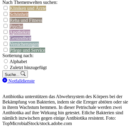
Nach Themenwelten suchen:
Kliniken und Ärzte
Schönheit
Reha und Fitness
Psyche
Apotheken
Gesundheit
Versicherungen
Pflege und Service
Sortierung nach:
Alphabet
Zuletzt hinzugefügt
Suche...
Notfalldienste
Antibiotika unterstützen das Abwehrsystem des Körpers bei der
Bekämpfung von Bakterien, indem sie die Erreger abtöten oder sie
in ihrem Wachstum hemmen. In dieser Petrischale werden zwei
Antibiotika auf ihre Wirkung hin getestet. Etliche Bakterien sind
nämlich inzwischen gegen einige Antibiotika resistent. Foto:
TopMicrobialStock/stock.adobe.com