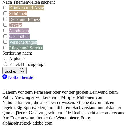
Nach Themenwelten suchen:
Kliniken und Ärzte
Schönheit
Reha und Fitness
Psyche
Apotheken
Gesundheit
Versicherungen
Pflege und Service
Sortierung nach:
Alphabet
Zuletzt hinzugefügt
Suche...
Notfalldienste
Daheim vor dem Fernseher oder vor der großen Leinwand beim
Public Viewing sitzen bei dem EM-Spiel Millionen von
Nationaltrainern, die alles besser wissen. Etliche davon nutzen
regelmäßig Sportwetten, um mit ihrem Sachverstand und riskanter
Quotenjägerei Geld zu gewinnen. Die Realität sieht aber anders aus.
Am Ende gewinnt immer der Wettanbieter. Foto:
alphaspirit/stock.adobe.com