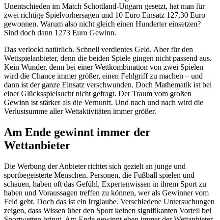
Unentschieden im Match Schottland-Ungarn gesetzt, hat man für
zwei richtige Spielvorhersagen und 10 Euro Einsatz 127,30 Euro
gewonnen. Warum also nicht gleich einen Hunderter einsetzen?
Sind doch dann 1273 Euro Gewinn.
Das verlockt natürlich. Schnell verdientes Geld. Aber für den
Wettspielanbieter, denn die beiden Spiele gingen nicht passend aus.
Kein Wunder, denn bei einer Wettkombination von zwei Spielen
wird die Chance immer größer, einen Fehlgriff zu machen – und
dann ist der ganze Einsatz verschwunden. Doch Mathematik ist bei
einer Glücksspielsucht nicht gefragt. Der Traum vom großen
Gewinn ist stärker als die Vernunft. Und nach und nach wird die
Verlustsumme aller Wettaktivitäten immer größer.
Am Ende gewinnt immer der
Wettanbieter
Die Werbung der Anbieter richtet sich gezielt an junge und
sportbegeisterte Menschen. Personen, die Fußball spielen und
schauen, haben oft das Gefühl, Expertenwissen in ihrem Sport zu
haben und Voraussagen treffen zu können, wer als Gewinner vom
Feld geht. Doch das ist ein Irrglaube. Verschiedene Untersuchungen
zeigen, dass Wissen über den Sport keinen signifikanten Vorteil bei
Sportwetten bringt. Am Ende gewinnt eben immer der Wettanbieter.