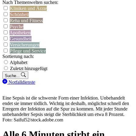
Nach Themenwelten suchen:
Kliniken und Ärzte
Schönheit
Reha und Fitness
Psyche
Apotheken
Gesundheit
Versicherungen
Pflege und Service
Sortierung nach:
Alphabet
Zuletzt hinzugefügt
Suche...
Notfalldienste
Eine Sepsis ist die schwerste Form einer Infektion. Unbehandelt
endet sie immer tödlich. Wichtig ist deshalb, möglichst schnell den
Erregern der Infektion auf die Spur zu kommen. Mit jeder Stunde
unbehandelter Sepsis steigt die Sterblichkeit um etwa 8 Prozent.
Foto: Saiful52/stock.adobe.com
Alle 6 Minuten stirbt ein