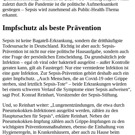
zuletzt durch die Pandemie ist die politische Aufmerksamkeit
gestiegen – Sepsis wird zunehmend als Public-Health-Thema
erkannt.
Impfschutz als beste Prävention
Sepsis ist keine Bagatell-Erkrankung, sondern die dritthäufigste
Todesursache in Deutschland. Richtig ist aber auch: Sepsis-
Prävention ist nicht nur eine politische Hausaufgabe, sondern auch
eine Frage der persönlichen Entscheidung. Da grundsätzlich jede
Infektion – egal ob viral oder bakteriell ausgelöst – außer Kontrolle
geraten kann, gilt als Faustregel: Nur eine vermiedene Infektion ist
eine gute Infektion. Zur Sepsis-Prävention gehört deshalb auch ein
guter Impfschutz. „Auch Menschen, die an Covid-19 oder Grippe
sterben, sind letztlich Sepsis-Tote“ – beide Erkrankungen würden
bei einem schweren Verlauf die Symptome einer Sepsis aufweisen“,
sagt Prof. Konrad Reinhart, Vorsitzender der Sepsis-Stiftung.
Und, so Reinhart weiter: „Lungenentzündungen, die etwa durch
Pneumokokken-Infektionen ausgelöst werden, zählen zu den
Hauptursachen für Sepsis“, erklärte Reinhart. Neben der
Pneumokokken-Impfung zählen auch Grippe-Impfungen zu den
wichtigsten Präventionsmaßnahmen, ebenso die Einhaltung von
Hygieneregeln, in Krankenhäusern, aber auch zu Hause beim