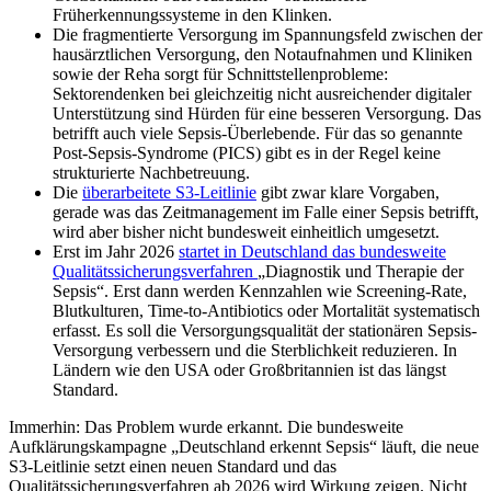
Früherkennungssysteme in den Klinken.
Die fragmentierte Versorgung im Spannungsfeld zwischen der
hausärztlichen Versorgung, den Notaufnahmen und Kliniken
sowie der Reha sorgt für Schnittstellenprobleme:
Sektorendenken bei gleichzeitig nicht ausreichender digitaler
Unterstützung sind Hürden für eine besseren Versorgung. Das
betrifft auch viele Sepsis-Überlebende. Für das so genannte
Post-Sepsis-Syndrome (PICS) gibt es in der Regel keine
strukturierte Nachbetreuung.
Die
überarbeitete S3-Leitlinie
gibt zwar klare Vorgaben,
gerade was das Zeitmanagement im Falle einer Sepsis betrifft,
wird aber bisher nicht bundesweit einheitlich umgesetzt.
Erst im Jahr 2026
startet in Deutschland das bundesweite
Qualitätssicherungsverfahren
„Diagnostik und Therapie der
Sepsis“. Erst dann werden Kennzahlen wie Screening-Rate,
Blutkulturen, Time-to-Antibiotics oder Mortalität systematisch
erfasst. Es soll die Versorgungsqualität der stationären Sepsis-
Versorgung verbessern und die Sterblichkeit reduzieren. In
Ländern wie den USA oder Großbritannien ist das längst
Standard.
Immerhin: Das Problem wurde erkannt. Die bundesweite
Aufklärungskampagne „Deutschland erkennt Sepsis“ läuft, die neue
S3-Leitlinie setzt einen neuen Standard und das
Qualitätssicherungsverfahren ab 2026 wird Wirkung zeigen. Nicht