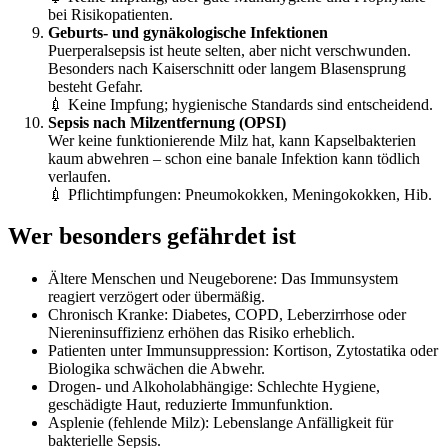
bei Risikopatienten.
Geburts- und gynäkologische Infektionen
Puerperalsepsis ist heute selten, aber nicht verschwunden.
Besonders nach Kaiserschnitt oder langem Blasensprung
besteht Gefahr.
💉 Keine Impfung; hygienische Standards sind entscheidend.
Sepsis nach Milzentfernung (OPSI)
Wer keine funktionierende Milz hat, kann Kapselbakterien
kaum abwehren – schon eine banale Infektion kann tödlich
verlaufen.
💉 Pflichtimpfungen: Pneumokokken, Meningokokken, Hib.
Wer besonders gefährdet ist
Ältere Menschen und Neugeborene: Das Immunsystem
reagiert verzögert oder übermäßig.
Chronisch Kranke: Diabetes, COPD, Leberzirrhose oder
Niereninsuffizienz erhöhen das Risiko erheblich.
Patienten unter Immunsuppression: Kortison, Zytostatika oder
Biologika schwächen die Abwehr.
Drogen- und Alkoholabhängige: Schlechte Hygiene,
geschädigte Haut, reduzierte Immunfunktion.
Asplenie (fehlende Milz): Lebenslange Anfälligkeit für
bakterielle Sepsis.