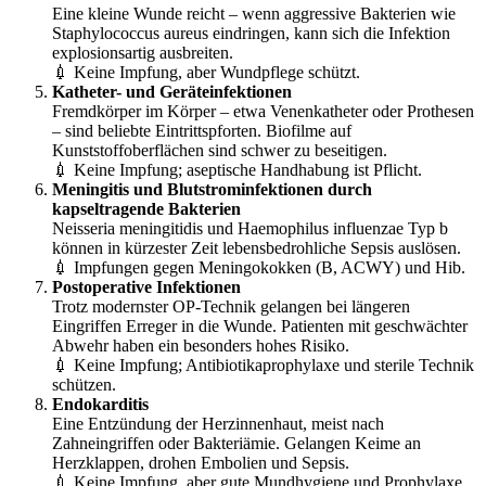
Eine kleine Wunde reicht – wenn aggressive Bakterien wie
Staphylococcus aureus eindringen, kann sich die Infektion
explosionsartig ausbreiten.
💉 Keine Impfung, aber Wundpflege schützt.
Katheter- und Geräteinfektionen
Fremdkörper im Körper – etwa Venenkatheter oder Prothesen
– sind beliebte Eintrittspforten. Biofilme auf
Kunststoffoberflächen sind schwer zu beseitigen.
💉 Keine Impfung; aseptische Handhabung ist Pflicht.
Meningitis und Blutstrominfektionen durch
kapseltragende Bakterien
Neisseria meningitidis und Haemophilus influenzae Typ b
können in kürzester Zeit lebensbedrohliche Sepsis auslösen.
💉 Impfungen gegen Meningokokken (B, ACWY) und Hib.
Postoperative Infektionen
Trotz modernster OP-Technik gelangen bei längeren
Eingriffen Erreger in die Wunde. Patienten mit geschwächter
Abwehr haben ein besonders hohes Risiko.
💉 Keine Impfung; Antibiotikaprophylaxe und sterile Technik
schützen.
Endokarditis
Eine Entzündung der Herzinnenhaut, meist nach
Zahneingriffen oder Bakteriämie. Gelangen Keime an
Herzklappen, drohen Embolien und Sepsis.
💉 Keine Impfung, aber gute Mundhygiene und Prophylaxe