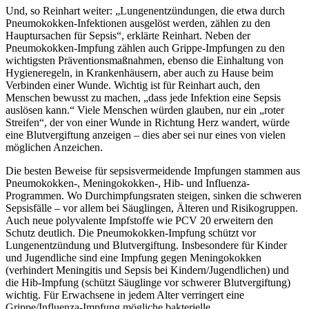
Und, so Reinhart weiter: „Lungenentzündungen, die etwa durch
Pneumokokken-Infektionen ausgelöst werden, zählen zu den
Hauptursachen für Sepsis“, erklärte Reinhart. Neben der
Pneumokokken-Impfung zählen auch Grippe-Impfungen zu den
wichtigsten Präventionsmaßnahmen, ebenso die Einhaltung von
Hygieneregeln, in Krankenhäusern, aber auch zu Hause beim
Verbinden einer Wunde. Wichtig ist für Reinhart auch, den
Menschen bewusst zu machen, „dass jede Infektion eine Sepsis
auslösen kann.“ Viele Menschen würden glauben, nur ein „roter
Streifen“, der von einer Wunde in Richtung Herz wandert, würde
eine Blutvergiftung anzeigen – dies aber sei nur eines von vielen
möglichen Anzeichen.
Die besten Beweise für sepsisvermeidende Impfungen stammen aus
Pneumokokken-, Meningokokken-, Hib- und Influenza-
Programmen. Wo Durchimpfungsraten steigen, sinken die schweren
Sepsisfälle – vor allem bei Säuglingen, Älteren und Risikogruppen.
Auch neue polyvalente Impfstoffe wie PCV 20 erweitern den
Schutz deutlich. Die Pneumokokken-Impfung schützt vor
Lungenentzündung und Blutvergiftung. Insbesondere für Kinder
und Jugendliche sind eine Impfung gegen Meningokokken
(verhindert Meningitis und Sepsis bei Kindern/Jugendlichen) und
die Hib-Impfung (schützt Säuglinge vor schwerer Blutvergiftung)
wichtig. Für Erwachsene in jedem Alter verringert eine
Grippe/Influenza-Impfung mögliche bakterielle