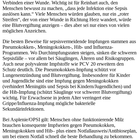
Verbinden einer Wunde. Wichtig ist für Reinhart auch, den
Menschen bewusst zu machen, „dass jede Infektion eine Sepsis
auslösen kann.“ Viele Menschen würden glauben, nur ein „roter
Streifen“, der von einer Wunde in Richtung Herz wandert, würde
eine Blutvergiftung anzeigen – dies aber sei nur eines von vielen
möglichen Anzeichen.
Die besten Beweise für sepsisvermeidende Impfungen stammen aus
Pneumokokken-, Meningokokken-, Hib- und Influenza-
Programmen. Wo Durchimpfungsraten steigen, sinken die schweren
Sepsisfälle – vor allem bei Säuglingen, Älteren und Risikogruppen.
Auch neue polyvalente Impfstoffe wie PCV 20 erweitern den
Schutz deutlich. Die Pneumokokken-Impfung schützt vor
Lungenentzündung und Blutvergiftung. Insbesondere für Kinder
und Jugendliche sind eine Impfung gegen Meningokokken
(verhindert Meningitis und Sepsis bei Kindern/Jugendlichen) und
die Hib-Impfung (schützt Säuglinge vor schwerer Blutvergiftung)
wichtig. Für Erwachsene in jedem Alter verringert eine
Grippe/Influenza-Impfung mögliche bakterielle
Sekundärinfektionen.
Bei Asplenie/OPSI gilt: Menschen ohne funktionierende Milz
brauchen konsequente Impfserien gegen Pneumokokken,
Meningokokken und Hib– plus einen Notfallausweis/Antibioseplan,
um bei einem Notfall schnell die beste Behandlung zu bekommen.