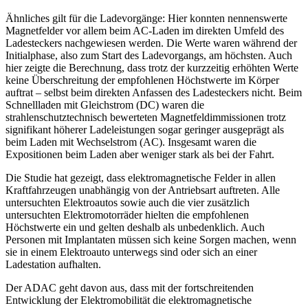
Ähnliches gilt für die Ladevorgänge: Hier konnten nennenswerte
Magnetfelder vor allem beim AC-Laden im direkten Umfeld des
Ladesteckers nachgewiesen werden. Die Werte waren während der
Initialphase, also zum Start des Ladevorgangs, am höchsten. Auch
hier zeigte die Berechnung, dass trotz der kurzzeitig erhöhten Werte
keine Überschreitung der empfohlenen Höchstwerte im Körper
auftrat – selbst beim direkten Anfassen des Ladesteckers nicht. Beim
Schnellladen mit Gleichstrom (DC) waren die
strahlenschutztechnisch bewerteten Magnetfeldimmissionen trotz
signifikant höherer Ladeleistungen sogar geringer ausgeprägt als
beim Laden mit Wechselstrom (AC). Insgesamt waren die
Expositionen beim Laden aber weniger stark als bei der Fahrt.
Die Studie hat gezeigt, dass elektromagnetische Felder in allen
Kraftfahrzeugen unabhängig von der Antriebsart auftreten. Alle
untersuchten Elektroautos sowie auch die vier zusätzlich
untersuchten Elektromotorräder hielten die empfohlenen
Höchstwerte ein und gelten deshalb als unbedenklich. Auch
Personen mit Implantaten müssen sich keine Sorgen machen, wenn
sie in einem Elektroauto unterwegs sind oder sich an einer
Ladestation aufhalten.
Der ADAC geht davon aus, dass mit der fortschreitenden
Entwicklung der Elektromobilität die elektromagnetische