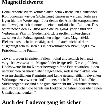
Magnetfeldwerte
Lokal erhöhte Werte konnten auch beim Zuschalten elektrischer
Komponenten wie der Sitzheizung gemessen werden. Teilweise
lagen hier die Werte sogar über denen der Antriebskomponenten
und bewegten sich dennoch in einem unkritischen Rahmen. Das
betraf neben den E-Autos auch die Plug-In-Hybride und den
Verbrenner-Pkw im Studienfeld. „Die großen Unterschiede
zwischen den Fahrzeugmodellen zeigen, dass Magnetfelder in
Elektroautos nicht übermäßig stark und auch nicht stärker
ausgeprägt sein müssen als in herkömmlichen Pkw“, sagt BfS-
Präsidentin Inge Paulini.
„
Zwar wurden in einigen Fällen – lokal und zeitlich begrenzt –
vergleichsweise starke Magnetfelder festgestellt. Die empfohlenen
Höchstwerte für im Körper hervorgerufene Felder wurden in den
untersuchten Szenarien aber eingehalten, sodass nach aktuellem
wissenschaftlichem Kenntnisstand keine gesundheitlich relevanten
Wirkungen zu erwarten sind“, unterstreicht Paulini. Und: „Die
Studienergebnisse sind eine gute Nachricht für Verbraucherinnen
und Verbraucher, die bereits ein Elektroauto fahren oder über einen
Umstieg nachdenken.“
Auch der Ladevorgang ist sicher