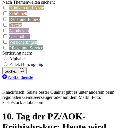
Nach Themenwelten suchen:
Kliniken und Ärzte
Schönheit
Reha und Fitness
Psyche
Apotheken
Gesundheit
Versicherungen
Pflege und Service
Sortierung nach:
Alphabet
Zuletzt hinzugefügt
Suche...
Notfalldienste
Knackfrisch: Salate bester Qualität gibt es unter anderem beim
regionalen Gemüseerzeuger oder auf dem Markt. Foto:
kasto/stock.adobe.com
10. Tag der PZ/AOK-
Frühjahrskur: Heute wird