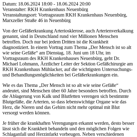
Datum: 18.06.2024 18:00 - 18.06.2024 20:00
Veranstalter: RKH Krankenhaus Neuenbürg
Veranstaltungsort: Vortragsraum RKH Krankenhaus Neuenbürg,
Marxzeller Straße 46 in Neuenbürg
Von der Gefäßerkrankung Arteriosklerose, auch Arterienverkalkung
genannt, sind in Deutschland rund vier Millionen Menschen
betroffen. Doch nur bei jedem Dritten ist die Krankheit
diagnostiziert. In einem Vortrag zum Thema „Der Mensch ist so alt
wie seine Gefäße“ am Dienstag, 18. Juni um 18 Uhr, im
Vortragsraum des RKH Krankenhauses Neuenbürg, geht Dr.
Michael Lohmann, Ärztlicher Leiter der Sektion Gefäßchirurgie am
RKH Krankenhaus Mühlacker, auf die wichtigsten Untersuchungs-
und Behandlungsmöglichkeiten bei Gefäßerkrankungen ein.
Wie es das Thema „Der Mensch ist so alt wie seine Gefäße“
andeutet, sind Menschen über 60 Jahre besonders betroffen. Durch
die Ablagerung von Kalk und Blutfetten verengen sich bestimmte
Blutgefäße, die Arterien, so dass lebenswichtige Organe wie das
Herz, die Nieren und das Gehirn nicht mehr optimal mit Blut
versorgt werden können.
Je früher die krankhaften Verengungen erkannt werden, desto besser
lässt sich die Krankheit behandeln und den möglichen Folgen wie
Schlaganfall und Herzinfarkt vorbeugen. Neben verschiedenen