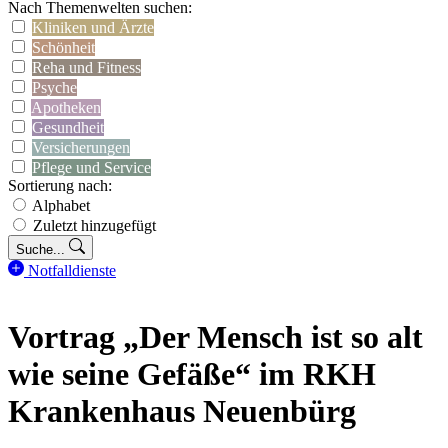
Nach Themenwelten suchen:
Kliniken und Ärzte
Schönheit
Reha und Fitness
Psyche
Apotheken
Gesundheit
Versicherungen
Pflege und Service
Sortierung nach:
Alphabet
Zuletzt hinzugefügt
Suche...
Notfalldienste
Vortrag „Der Mensch ist so alt
wie seine Gefäße“ im RKH
Krankenhaus Neuenbürg