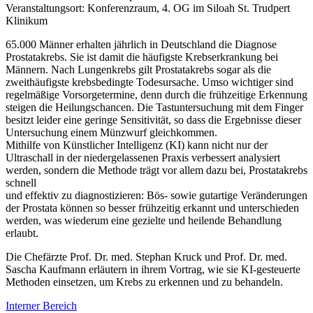
Veranstaltungsort: Konferenzraum, 4. OG im Siloah St. Trudpert
Klinikum
65.000 Männer erhalten jährlich in Deutschland die Diagnose
Prostatakrebs. Sie ist damit die häufigste Krebserkrankung bei
Männern. Nach Lungenkrebs gilt Prostatakrebs sogar als die
zweithäufigste krebsbedingte Todesursache. Umso wichtiger sind
regelmäßige Vorsorgetermine, denn durch die frühzeitige Erkennung
steigen die Heilungschancen. Die Tastuntersuchung mit dem Finger
besitzt leider eine geringe Sensitivität, so dass die Ergebnisse dieser
Untersuchung einem Münzwurf gleichkommen.
Mithilfe von Künstlicher Intelligenz (KI) kann nicht nur der
Ultraschall in der niedergelassenen Praxis verbessert analysiert
werden, sondern die Methode trägt vor allem dazu bei, Prostatakrebs
schnell
und effektiv zu diagnostizieren: Bös- sowie gutartige Veränderungen
der Prostata können so besser frühzeitig erkannt und unterschieden
werden, was wiederum eine gezielte und heilende Behandlung
erlaubt.
Die Chefärzte Prof. Dr. med. Stephan Kruck und Prof. Dr. med.
Sascha Kaufmann erläutern in ihrem Vortrag, wie sie KI-gesteuerte
Methoden einsetzen, um Krebs zu erkennen und zu behandeln.
Interner Bereich