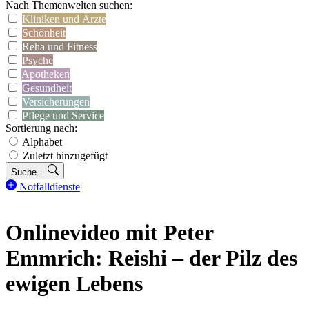
Nach Themenwelten suchen:
Kliniken und Ärzte
Schönheit
Reha und Fitness
Psyche
Apotheken
Gesundheit
Versicherungen
Pflege und Service
Sortierung nach:
Alphabet
Zuletzt hinzugefügt
Suche...
Notfalldienste
Onlinevideo mit Peter
Emmrich: Reishi – der Pilz des
ewigen Lebens