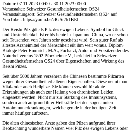
Datum: 07.11.2023 00:00 - 30.11.2023 00:00
Veranstalter: Schweizer Gesundheitsfernsehen QS24
Veranstaltungsort: Schweizer Gesundheitsfernsehen QS24 auf
YouTube - https://youtu.be/cIGSr7k1BEI
Der Reishi Pilz gilt als Pilz des ewigen Lebens. Symbol für Glück
und Unsterblichkeit ist er bis heute in Japan und China, wo er schon
seit Tausenden von Jahren sehr geschätzt wird. Sein guter Ruf als
ältestes Arzneimittel der Menschheit eilt ihm weit voraus. Diplom-
Biologe Peter Emmrich, M.A., Facharzt, Autor und Vorsitzender des
Naturheilvereins 1892 Pforzheim e.V., berichtet im Schweizer
Gesundheitsfernsehen QS24 über Eigenschaften und Wirkung des
Reishi Pilzes.
Seit über 5000 Jahren verzehren die Chinesen bestimmte Pilzarten
wegen ihrer Gesundheit erhaltenen Eigenschaften. Diese nennt man
Vital- oder auch Heilpilze. Sie können sowohl für akute
Erkrankungen als auch zur Heilung von chronischen Leiden
eingesetzt werden. Nicht nur zur Stärkung des Immunsystems,
sondern auch aufgrund ihrer Heilkräfte bei den sogenannten
Autoimmunerkrankungen, welche gerade in der heutigen Zeit
immer häufiger auftreten.
Die alten chinesischen Ärzte gaben den Pilzen aufgrund ihrer
Beobachtung wunderbare Namen wie: Pilz des ewigen Lebens oder