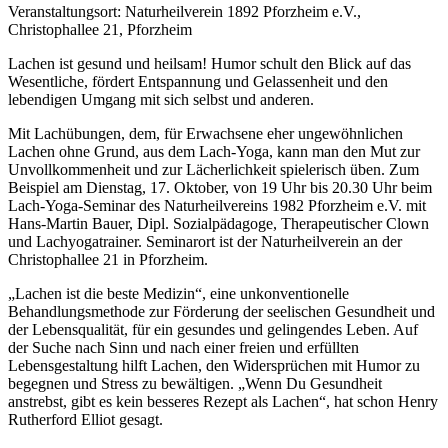
Veranstaltungsort: Naturheilverein 1892 Pforzheim e.V.,
Christophallee 21, Pforzheim
Lachen ist gesund und heilsam! Humor schult den Blick auf das
Wesentliche, fördert Entspannung und Gelassenheit und den
lebendigen Umgang mit sich selbst und anderen.
Mit Lachübungen, dem, für Erwachsene eher ungewöhnlichen
Lachen ohne Grund, aus dem Lach-Yoga, kann man den Mut zur
Unvollkommenheit und zur Lächerlichkeit spielerisch üben. Zum
Beispiel am Dienstag, 17. Oktober, von 19 Uhr bis 20.30 Uhr beim
Lach-Yoga-Seminar des Naturheilvereins 1982 Pforzheim e.V. mit
Hans-Martin Bauer, Dipl. Sozialpädagoge, Therapeutischer Clown
und Lachyogatrainer. Seminarort ist der Naturheilverein an der
Christophallee 21 in Pforzheim.
„Lachen ist die beste Medizin“, eine unkonventionelle
Behandlungsmethode zur Förderung der seelischen Gesundheit und
der Lebensqualität, für ein gesundes und gelingendes Leben. Auf
der Suche nach Sinn und nach einer freien und erfüllten
Lebensgestaltung hilft Lachen, den Widersprüchen mit Humor zu
begegnen und Stress zu bewältigen. „Wenn Du Gesundheit
anstrebst, gibt es kein besseres Rezept als Lachen“, hat schon Henry
Rutherford Elliot gesagt.