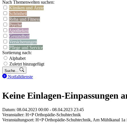
Nach Themenwelten suchen:
Kliniken und Ärzte
Schönheit
Reha und Fitness
Psyche
Apotheken
Gesundheit
Versicherungen
Pflege und Service
Sortierung nach:
Alphabet
Zuletzt hinzugefügt
Suche...
Notfalldienste
Keine Einlagen-Einpassungen 
Datum: 08.04.2023 00:00 - 08.04.2023 23:45
Veranstalter: H+P Orthopädie-Schuhtechnik
Veranstaltungsort: H+P Orthopädie-Schuhtechnik, Am Mühlkanal 1a 