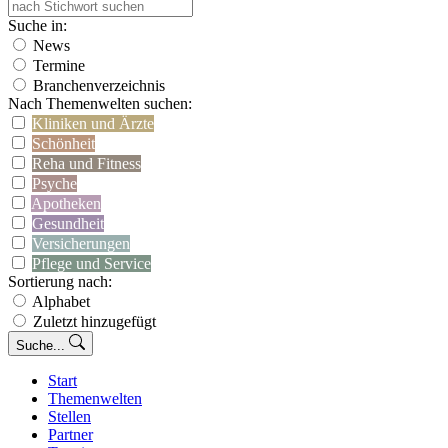
Suche in:
News
Termine
Branchenverzeichnis
Nach Themenwelten suchen:
Kliniken und Ärzte
Schönheit
Reha und Fitness
Psyche
Apotheken
Gesundheit
Versicherungen
Pflege und Service
Sortierung nach:
Alphabet
Zuletzt hinzugefügt
Suche...
Start
Themenwelten
Stellen
Partner