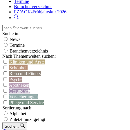
Termine
Branchenverzeichnis
PZ/AOK-Frühjahrskur 2026
Suche in:
News
Termine
Branchenverzeichnis
Nach Themenwelten suchen:
Kliniken und Ärzte
Schönheit
Reha und Fitness
Psyche
Apotheken
Gesundheit
Versicherungen
Pflege und Service
Sortierung nach:
Alphabet
Zuletzt hinzugefügt
Suche...