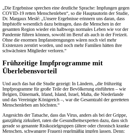
„Die Ergebnisse sprechen eine deutliche Sprache: Impfungen gegen
COVID-19 retten Menschenleben“, so die Hauptautorin der Studie,
Dr. Margaux Meslé: „Unsere Ergebnisse erinnern uns daran, dass
Impfstoffe wesentlich dazu beitragen, dass die Menschen in der
gesamten Region wieder ein halbwegs normales Leben wie vor der
Pandemie führen können, sowohl im Beruf als auch in der Freizeit.
Ohne die enormen Impfanstrengungen wären noch viel mehr
Existenzen zerstört worden, und noch mehr Familien hätten ihre
schwächsten Mitglieder verloren.“
Frühzeitige Impfprogramme mit
Überlebensvorteil
Und auch das hat die Studie gezeigt: In Ländern, „die frühzeitig
Impfprogramme für große Teile der Bevölkerung einführten – wie
Belgien, Dänemark, Irland, Island, Israel, Malta, die Niederlande
und das Vereinigte Königreich –, war die Gesamtzahl der geretteten
Menschenleben am höchsten.“
Angesichts der Tatsache, dass das Virus, anders als bei der Grippe,
ganzjährig zirkuliert, raten die Gesundheitsexperten dazu, dass sich
gerade so genannte Risikozielgruppen (ältere oder chronisch kranke
Menschen, schwangere Frauen) regelmäßig impfen lassen. Denn: