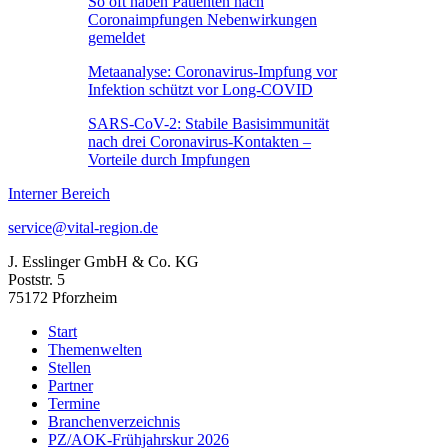
So oft haben Patienten nach
Coronaimpfungen Nebenwirkungen
gemeldet
Metaanalyse: Coronavirus-Impfung vor
Infektion schützt vor Long-COVID
SARS-CoV-2: Stabile Basisimmunität
nach drei Coronavirus-Kontakten –
Vorteile durch Impfungen
Interner Bereich
service@vital-region.de
J. Esslinger GmbH & Co. KG
Poststr. 5
75172 Pforzheim
Start
Themenwelten
Stellen
Partner
Termine
Branchenverzeichnis
PZ/AOK-Frühjahrskur 2026