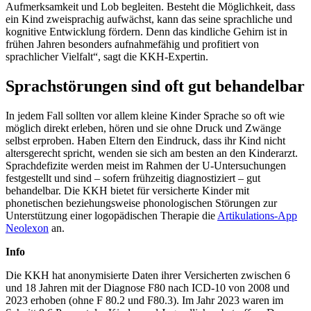
Aufmerksamkeit und Lob begleiten. Besteht die Möglichkeit, dass
ein Kind zweisprachig aufwächst, kann das seine sprachliche und
kognitive Entwicklung fördern. Denn das kindliche Gehirn ist in
frühen Jahren besonders aufnahmefähig und profitiert von
sprachlicher Vielfalt“, sagt die KKH-Expertin.
Sprachstörungen sind oft gut behandelbar
In jedem Fall sollten vor allem kleine Kinder Sprache so oft wie
möglich direkt erleben, hören und sie ohne Druck und Zwänge
selbst erproben. Haben Eltern den Eindruck, dass ihr Kind nicht
altersgerecht spricht, wenden sie sich am besten an den Kinderarzt.
Sprachdefizite werden meist im Rahmen der U-Untersuchungen
festgestellt und sind – sofern frühzeitig diagnostiziert – gut
behandelbar. Die KKH bietet für versicherte Kinder mit
phonetischen beziehungsweise phonologischen Störungen zur
Unterstützung einer logopädischen Therapie die
Artikulations-App
Neolexon
an.
Info
Die KKH hat anonymisierte Daten ihrer Versicherten zwischen 6
und 18 Jahren mit der Diagnose F80 nach ICD-10 von 2008 und
2023 erhoben (ohne F 80.2 und F80.3). Im Jahr 2023 waren im