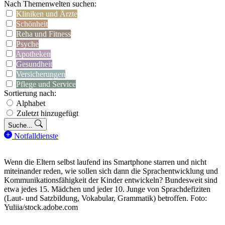
Nach Themenwelten suchen:
Kliniken und Ärzte
Schönheit
Reha und Fitness
Psyche
Apotheken
Gesundheit
Versicherungen
Pflege und Service
Sortierung nach:
Alphabet
Zuletzt hinzugefügt
Suche...
Notfalldienste
Wenn die Eltern selbst laufend ins Smartphone starren und nicht
miteinander reden, wie sollen sich dann die Sprachentwicklung und
Kommunikationsfähigkeit der Kinder entwickeln? Bundesweit sind
etwa jedes 15. Mädchen und jeder 10. Junge von Sprachdefiziten
(Laut- und Satzbildung, Vokabular, Grammatik) betroffen. Foto:
Yuliia/stock.adobe.com