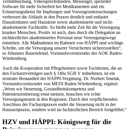
Terminbuchung, Videosprechstunden, Messenger, spezieller
Software für mehr Sicherheit bei Medikamenten und ein
Erinnerungsdienst für Impfungen und Vorsorgeuntersuchungen
verbessert die Abläufe in den Praxen deutlich und entlastet
Hausärztinnen und Hausärzte sowie akademisierte und nicht-
akademisierte Fachkräfte. So bleibt mehr Zeit für die Versorgung
kranker Menschen. Positiv ist auch, dass durch die Delegation an
nichtärztliches akademisiertes Personal neue Versorgungswege
entstehen. Alle Maßnahmen im Rahmen von HÄPPI sind wichtige
Schritte, um die Versorgung unserer Versicherten sicherzustellen“,
so Johannes Bauernfeind, Vorstandsvorsitzender der AOK Baden-
Württemberg.
Auch die Kooperation mit Pflegeheimen sowie Fachärzten, die an
den Facharztverträgen nach § 140a SGB V teilnehmen, ist ein
zentraler Bestandteil der HÄPPI-Vergütung. Dr. Norbert Smetak,
Vorstandsvorsitzender von MEDI Baden-Württemberg, ergänzt:
„Wenn wir Steuerung, Gesundheitskompetenz und
Patientenzentrierung ernst meinen, brauchen wir echte
Versorgungsteams in den Regionen. Durch den verpflichtenden
Anschluss der Facharztpraxen endet die Steuerung nicht in der
Hausarztpraxis, sondern wird im fachärztlichen Bereich fortgeführt.“
HZV und HÄPPI: Königsweg für die