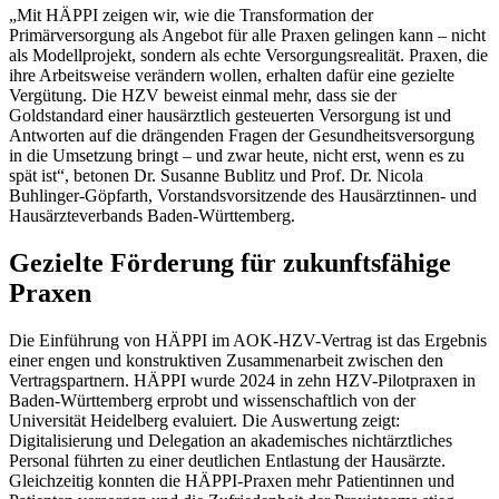
„Mit HÄPPI zeigen wir, wie die Transformation der
Primärversorgung als Angebot für alle Praxen gelingen kann – nicht
als Modellprojekt, sondern als echte Versorgungsrealität. Praxen, die
ihre Arbeitsweise verändern wollen, erhalten dafür eine gezielte
Vergütung. Die HZV beweist einmal mehr, dass sie der
Goldstandard einer hausärztlich gesteuerten Versorgung ist und
Antworten auf die drängenden Fragen der Gesundheitsversorgung
in die Umsetzung bringt – und zwar heute, nicht erst, wenn es zu
spät ist“, betonen Dr. Susanne Bublitz und Prof. Dr. Nicola
Buhlinger-Göpfarth, Vorstandsvorsitzende des Hausärztinnen- und
Hausärzteverbands Baden-Württemberg.
Gezielte Förderung für zukunftsfähige
Praxen
Die Einführung von HÄPPI im AOK-HZV-Vertrag ist das Ergebnis
einer engen und konstruktiven Zusammenarbeit zwischen den
Vertragspartnern. HÄPPI wurde 2024 in zehn HZV-Pilotpraxen in
Baden-Württemberg erprobt und wissenschaftlich von der
Universität Heidelberg evaluiert. Die Auswertung zeigt:
Digitalisierung und Delegation an akademisches nichtärztliches
Personal führten zu einer deutlichen Entlastung der Hausärzte.
Gleichzeitig konnten die HÄPPI-Praxen mehr Patientinnen und