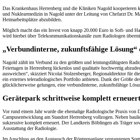
Das Krankenhaus Herrenberg und die Kliniken Nagold kooperieren künf
und Nuklearmedizin in Nagold unter der Leitung von Chefarzt Dr. Ma
Heimarbeitsplätze abzubilden.
Möglich macht das ein Invest von knapp 20.000 Euro in Soft- und Ha
wird hierbei über Telekommunikationskanäle zum Radiologen übermitte
„Verbundinterne, zukunftsfähige Lösung“ e
Nagold zählt im Verbund zu den größten und leistungsfähigsten Radi
Feiertagen in Herrenberg lückenlos und qualitativ hochwertig abzud
ausweichen“, skizziert Nicolai Stolzenberger, Regionaldirektor für d
ein externes teleradiologisches Portfolio anbieten. Dank der Größe
glücklicherweise gelungen, eine verbundinterne, zukunftsfähige Lösun
Gerätepark schrittweise komplett erneuer
Vor rund einem Jahr wurde die ehemalige Radiologische Praxis von Dr
Campusentwicklung am Standort Herrenberg vollzogen. Neben bauli
sukzessive komplett erneuert. Der Landkreis Böblingen als Träger sow
Ausstattung der Radiologie.
Im Anschluss an den Austausch der Röntgenanlage vergangenen Som