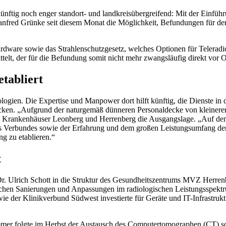
tig noch enger standort- und landkreisübergreifend: Mit der Einführun
nfred Grünke seit diesem Monat die Möglichkeit, Befundungen für den
rdware sowie das Strahlenschutzgesetz, welches Optionen für Teleradi
lt, der für die Befundung somit nicht mehr zwangsläufig direkt vor O
tabliert
ologien. Die Expertise und Manpower dort hilft künftig, die Dienste
ecken. „Aufgrund der naturgemäß dünneren Personaldecke von kleineren
ie Krankenhäuser Leonberg und Herrenberg die Ausgangslage. „Auf dem f
 des Verbundes sowie der Erfahrung und dem großen Leistungsumfang der
g zu etablieren.“
t
. Ulrich Schott in die Struktur des Gesundheitszentrums MVZ Herrenber
chen Sanierungen und Anpassungen im radiologischen Leistungsspekt
ie der Klinikverbund Südwest investierte für Geräte und IT-Infrastrukt
mer folgte im Herbst der Austausch des Computertomographen (CT) s