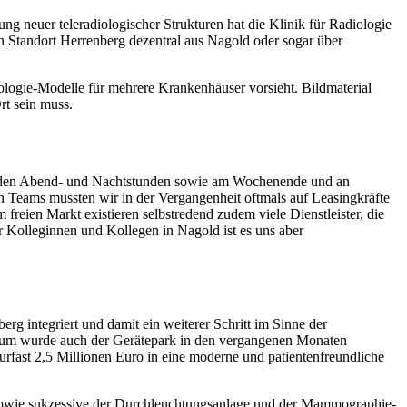
g neuer teleradiologischer Strukturen hat die Klinik für Radiologie
 Standort Herrenberg dezentral aus Nagold oder sogar über
ologie-Modelle für mehrere Krankenhäuser vorsieht. Bildmaterial
rt sein muss.
 in den Abend- und Nachtstunden sowie am Wochenende und an
 Teams mussten wir in der Vergangenheit oftmals auf Leasingkräfte
reien Markt existieren selbstredend zudem viele Dienstleister, die
 Kolleginnen und Kollegen in Nagold ist es uns aber
g integriert und damit ein weiterer Schritt im Sinne der
rum wurde auch der Gerätepark in den vergangenen Monaten
urfast 2,5 Millionen Euro in eine moderne und patientenfreundliche
owie sukzessive der Durchleuchtungsanlage und der Mammographie-