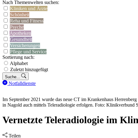
Nach Themenwelten suchen:
Kliniken und Ärzte
Schönheit
Reha und Fitness
Psyche
Apotheken
Gesundheit
Versicherungen
Pflege und Service
Sortierung nach:
Alphabet
Zuletzt hinzugefügt
Suche...
Notfalldienste
Im September 2021 wurde das neue CT im Krankenhaus Herrenberg de
in Nagold auch mittels Teleradiologie erfolgen. Foto: Klinikverbund
Vernetzte Teleradiologie im Kl
Teilen