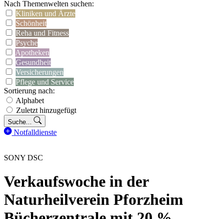
Nach Themenwelten suchen:
Kliniken und Ärzte
Schönheit
Reha und Fitness
Psyche
Apotheken
Gesundheit
Versicherungen
Pflege und Service
Sortierung nach:
Alphabet
Zuletzt hinzugefügt
Suche...
Notfalldienste
SONY DSC
Verkaufswoche in der
Naturheilverein Pforzheim
Bücherzentrale mit 20 %