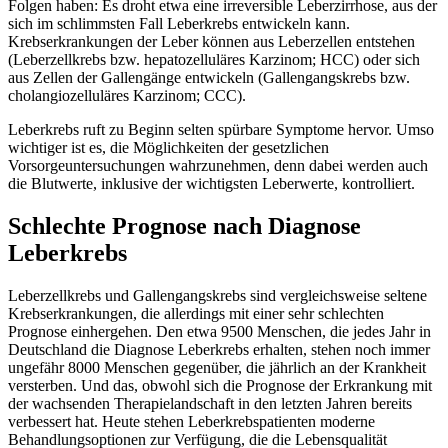
Folgen haben: Es droht etwa eine irreversible Leberzirrhose, aus der
sich im schlimmsten Fall Leberkrebs entwickeln kann.
Krebserkrankungen der Leber können aus Leberzellen entstehen
(Leberzellkrebs bzw. hepatozelluläres Karzinom; HCC) oder sich
aus Zellen der Gallengänge entwickeln (Gallengangskrebs bzw.
cholangiozelluläres Karzinom; CCC).
Leberkrebs ruft zu Beginn selten spürbare Symptome hervor. Umso
wichtiger ist es, die Möglichkeiten der gesetzlichen
Vorsorgeuntersuchungen wahrzunehmen, denn dabei werden auch
die Blutwerte, inklusive der wichtigsten Leberwerte, kontrolliert.
Schlechte Prognose nach Diagnose
Leberkrebs
Leberzellkrebs und Gallengangskrebs sind vergleichsweise seltene
Krebserkrankungen, die allerdings mit einer sehr schlechten
Prognose einhergehen. Den etwa 9500 Menschen, die jedes Jahr in
Deutschland die Diagnose Leberkrebs erhalten, stehen noch immer
ungefähr 8000 Menschen gegenüber, die jährlich an der Krankheit
versterben. Und das, obwohl sich die Prognose der Erkrankung mit
der wachsenden Therapielandschaft in den letzten Jahren bereits
verbessert hat. Heute stehen Leberkrebspatienten moderne
Behandlungsoptionen zur Verfügung, die die Lebensqualität