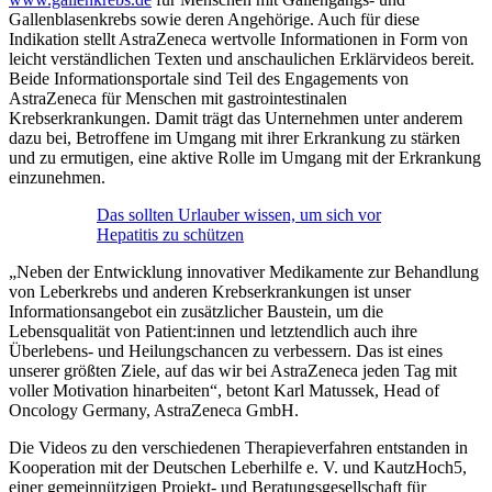
Gallenblasenkrebs sowie deren Angehörige. Auch für diese
Indikation stellt AstraZeneca wertvolle Informationen in Form von
leicht verständlichen Texten und anschaulichen Erklärvideos bereit.
Beide Informationsportale sind Teil des Engagements von
AstraZeneca für Menschen mit gastrointestinalen
Krebserkrankungen. Damit trägt das Unternehmen unter anderem
dazu bei, Betroffene im Umgang mit ihrer Erkrankung zu stärken
und zu ermutigen, eine aktive Rolle im Umgang mit der Erkrankung
einzunehmen.
Das sollten Urlauber wissen, um sich vor
Hepatitis zu schützen
„Neben der Entwicklung innovativer Medikamente zur Behandlung
von Leberkrebs und anderen Krebserkrankungen ist unser
Informationsangebot ein zusätzlicher Baustein, um die
Lebensqualität von Patient:innen und letztendlich auch ihre
Überlebens- und Heilungschancen zu verbessern. Das ist eines
unserer größten Ziele, auf das wir bei AstraZeneca jeden Tag mit
voller Motivation hinarbeiten“, betont Karl Matussek, Head of
Oncology Germany, AstraZeneca GmbH.
Die Videos zu den verschiedenen Therapieverfahren entstanden in
Kooperation mit der Deutschen Leberhilfe e. V. und KautzHoch5,
einer gemeinnützigen Projekt- und Beratungsgesellschaft für