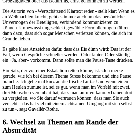
Großzügigkeit oder das Bedürfnis, ernst genommen zu werden.
Die Autorin von «Wertschätzend Klartext reden» stellt klar: Wenn es
an Weihnachten kracht, geht es immer auch um das persönliche
Unvermögen der Beteiligten, verbindend kommunizieren zu
können. Unbewusst ungeschickt gewählte Formulierungen führen
dann dazu, dass sich sogar Menschen verletzen können, die sich im
Grunde lieben.
Es gäbe klare Anzeichen dafür, dass das Eis dünn wird: Das ist der
Fall, wenn Gespräche schneller werden. Oder lauter. Oder ständig
ein «Ja, aber» vorkommt. Dann sollte man die Pause-Taste drücken.
Ein Satz, der vor einer Eskalation retten könne, ist: «Ich merke
gerade, wie ich bei diesem Thema Stress bekomme und eine Pause
brauche. Ich gehe mal kurz an die frische Luft.» Und wenn einem
zum Heulen zumute ist, sei es gut, wenn man im Vorfeld mit zwei,
drei Menschen vereinbart hat, dass man anrufen kann: «Tränen dort
zu vergießen, wo Sie darauf vertrauen können, dass man Sie auch
versteht – das hat viel mit einem achtsamen Umgang mit sich selbst
zu tun», sagt Gavallér-Rothe.
6. Wechsel zu Themen am Rande der
Absurdität