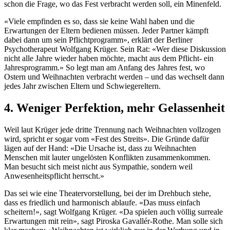
schon die Frage, wo das Fest verbracht werden soll, ein Minenfeld.
«Viele empfinden es so, dass sie keine Wahl haben und die
Erwartungen der Eltern bedienen müssen. Jeder Partner kämpft
dabei dann um sein Pflichtprogramm», erklärt der Berliner
Psychotherapeut Wolfgang Krüger. Sein Rat: «Wer diese Diskussion
nicht alle Jahre wieder haben möchte, macht aus dem Pflicht- ein
Jahresprogramm.» So legt man am Anfang des Jahres fest, wo
Ostern und Weihnachten verbracht werden – und das wechselt dann
jedes Jahr zwischen Eltern und Schwiegereltern.
4. Weniger Perfektion, mehr Gelassenheit
Weil laut Krüger jede dritte Trennung nach Weihnachten vollzogen
wird, spricht er sogar vom «Fest des Streits». Die Gründe dafür
lägen auf der Hand: «Die Ursache ist, dass zu Weihnachten
Menschen mit lauter ungelösten Konflikten zusammenkommen.
Man besucht sich meist nicht aus Sympathie, sondern weil
Anwesenheitspflicht herrscht.»
Das sei wie eine Theatervorstellung, bei der im Drehbuch stehe,
dass es friedlich und harmonisch ablaufe. «Das muss einfach
scheitern!», sagt Wolfgang Krüger. «Da spielen auch völlig surreale
Erwartungen mit rein», sagt Piroska Gavallér-Rothe. Man solle sich