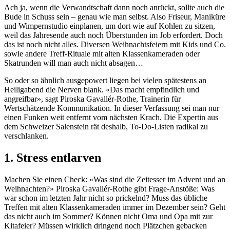
Ach ja, wenn die Verwandtschaft dann noch anrückt, sollte auch die
Bude in Schuss sein – genau wie man selbst. Also Friseur, Maniküre
und Wimpernstudio einplanen, um dort wie auf Kohlen zu sitzen,
weil das Jahresende auch noch Überstunden im Job erfordert. Doch
das ist noch nicht alles. Diversen Weihnachtsfeiern mit Kids und Co.
sowie andere Treff-Rituale mit alten Klassenkameraden oder
Skatrunden will man auch nicht absagen…
So oder so ähnlich ausgepowert liegen bei vielen spätestens an
Heiligabend die Nerven blank. «Das macht empfindlich und
angreifbar», sagt Piroska Gavallér-Rothe, Trainerin für
Wertschätzende Kommunikation. In dieser Verfassung sei man nur
einen Funken weit entfernt vom nächsten Krach. Die Expertin aus
dem Schweizer Salenstein rät deshalb, To-Do-Listen radikal zu
verschlanken.
1. Stress entlarven
Machen Sie einen Check: «Was sind die Zeitesser im Advent und an
Weihnachten?» Piroska Gavallér-Rothe gibt Frage-Anstöße: Was
war schon im letzten Jahr nicht so prickelnd? Muss das übliche
Treffen mit alten Klassenkameraden immer im Dezember sein? Geht
das nicht auch im Sommer? Können nicht Oma und Opa mit zur
Kitafeier? Müssen wirklich dringend noch Plätzchen gebacken