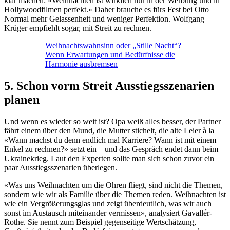
klar machen: «Weihnachten ist wirklich nur in der Werbung und in
Hollywoodfilmen perfekt.» Daher brauche es fürs Fest bei Otto
Normal mehr Gelassenheit und weniger Perfektion. Wolfgang
Krüger empfiehlt sogar, mit Streit zu rechnen.
Weihnachtswahnsinn oder „Stille Nacht“?
Wenn Erwartungen und Bedürfnisse die
Harmonie ausbremsen
5. Schon vorm Streit Ausstiegsszenarien
planen
Und wenn es wieder so weit ist? Opa weiß alles besser, der Partner
fährt einem über den Mund, die Mutter stichelt, die alte Leier à la
«Wann machst du denn endlich mal Karriere? Wann ist mit einem
Enkel zu rechnen?» setzt ein – und das Gespräch endet dann beim
Ukrainekrieg. Laut den Experten sollte man sich schon zuvor ein
paar Ausstiegsszenarien überlegen.
«Was uns Weihnachten um die Ohren fliegt, sind nicht die Themen,
sondern wie wir als Familie über die Themen reden. Weihnachten ist
wie ein Vergrößerungsglas und zeigt überdeutlich, was wir auch
sonst im Austausch miteinander vermissen», analysiert Gavallér-
Rothe. Sie nennt zum Beispiel gegenseitige Wertschätzung,