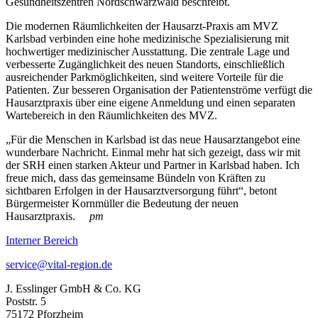
Gesundheitszentren Nordschwarzwald beschreibt.
Die modernen Räumlichkeiten der Hausarzt-Praxis am MVZ
Karlsbad verbinden eine hohe medizinische Spezialisierung mit
hochwertiger medizinischer Ausstattung. Die zentrale Lage und
verbesserte Zugänglichkeit des neuen Standorts, einschließlich
ausreichender Parkmöglichkeiten, sind weitere Vorteile für die
Patienten. Zur besseren Organisation der Patientenströme verfügt die
Hausarztpraxis über eine eigene Anmeldung und einen separaten
Wartebereich in den Räumlichkeiten des MVZ.
„Für die Menschen in Karlsbad ist das neue Hausarztangebot eine
wunderbare Nachricht. Einmal mehr hat sich gezeigt, dass wir mit
der SRH einen starken Akteur und Partner in Karlsbad haben. Ich
freue mich, dass das gemeinsame Bündeln von Kräften zu
sichtbaren Erfolgen in der Hausarztversorgung führt“, betont
Bürgermeister Kornmüller die Bedeutung der neuen
Hausarztpraxis.
pm
Interner Bereich
service@vital-region.de
J. Esslinger GmbH & Co. KG
Poststr. 5
75172 Pforzheim