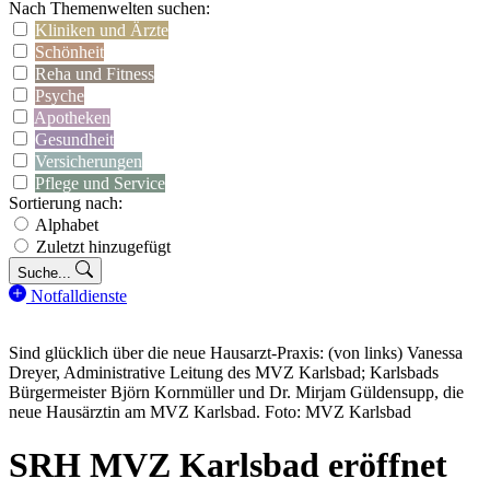
Nach Themenwelten suchen:
Kliniken und Ärzte
Schönheit
Reha und Fitness
Psyche
Apotheken
Gesundheit
Versicherungen
Pflege und Service
Sortierung nach:
Alphabet
Zuletzt hinzugefügt
Suche...
Notfalldienste
Sind glücklich über die neue Hausarzt-Praxis: (von links) Vanessa
Dreyer, Administrative Leitung des MVZ Karlsbad; Karlsbads
Bürgermeister Björn Kornmüller und Dr. Mirjam Güldensupp, die
neue Hausärztin am MVZ Karlsbad. Foto: MVZ Karlsbad
SRH MVZ Karlsbad eröffnet