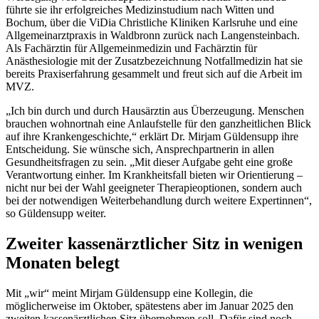
führte sie ihr erfolgreiches Medizinstudium nach Witten und
Bochum, über die ViDia Christliche Kliniken Karlsruhe und eine
Allgemeinarztpraxis in Waldbronn zurück nach Langensteinbach.
Als Fachärztin für Allgemeinmedizin und Fachärztin für
Anästhesiologie mit der Zusatzbezeichnung Notfallmedizin hat sie
bereits Praxiserfahrung gesammelt und freut sich auf die Arbeit im
MVZ.
„Ich bin durch und durch Hausärztin aus Überzeugung. Menschen
brauchen wohnortnah eine Anlaufstelle für den ganzheitlichen Blick
auf ihre Krankengeschichte,“ erklärt Dr. Mirjam Güldensupp ihre
Entscheidung. Sie wünsche sich, Ansprechpartnerin in allen
Gesundheitsfragen zu sein. „Mit dieser Aufgabe geht eine große
Verantwortung einher. Im Krankheitsfall bieten wir Orientierung –
nicht nur bei der Wahl geeigneter Therapieoptionen, sondern auch
bei der notwendigen Weiterbehandlung durch weitere Expertinnen“,
so Güldensupp weiter.
Zweiter kassenärztlicher Sitz in wenigen
Monaten belegt
Mit „wir“ meint Mirjam Güldensupp eine Kollegin, die
möglicherweise im Oktober, spätestens aber im Januar 2025 den
zweiten kassenärztlichen Sitz übernehmen soll. Dafür sind noch