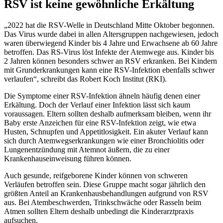
RSV ist keine gewöhnliche Erkältung
„2022 hat die RSV-Welle in Deutschland Mitte Oktober begonnen.
Das Virus wurde dabei in allen Altersgruppen nachgewiesen, jedoch
waren überwiegend Kinder bis 4 Jahre und Erwachsene ab 60 Jahre
betroffen. Das RS-Virus löst Infekte der Atemwege aus. Kinder bis
2 Jahren können besonders schwer an RSV erkranken. Bei Kindern
mit Grunderkrankungen kann eine RSV-Infektion ebenfalls schwer
verlaufen“, schreibt das Robert Koch Institut (RKI).
Die Symptome einer RSV-Infektion ähneln häufig denen einer
Erkältung. Doch der Verlauf einer Infektion lässt sich kaum
voraussagen. Eltern sollten deshalb aufmerksam bleiben, wenn ihr
Baby erste Anzeichen für eine RSV-Infektion zeigt, wie etwa
Husten, Schnupfen und Appetitlosigkeit. Ein akuter Verlauf kann
sich durch Atemwegserkrankungen wie einer Bronchiolitis oder
Lungenentzündung mit Atemnot äußern, die zu einer
Krankenhauseinweisung führen können.
Auch gesunde, reifgeborene Kinder können von schweren
Verläufen betroffen sein. Diese Gruppe macht sogar jährlich den
größten Anteil an Krankenhausbehandlungen aufgrund von RSV
aus. Bei Atembeschwerden, Trinkschwäche oder Rasseln beim
Atmen sollten Eltern deshalb unbedingt die Kinderarztpraxis
aufsuchen.