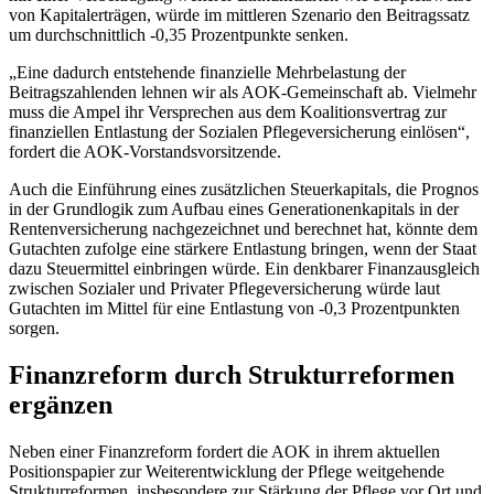
von Kapitalerträgen, würde im mittleren Szenario den Beitragssatz
um durchschnittlich -0,35 Prozentpunkte senken.
„Eine dadurch entstehende finanzielle Mehrbelastung der
Beitragszahlenden lehnen wir als AOK-Gemeinschaft ab. Vielmehr
muss die Ampel ihr Versprechen aus dem Koalitionsvertrag zur
finanziellen Entlastung der Sozialen Pflegeversicherung einlösen“,
fordert die AOK-Vorstandsvorsitzende.
Auch die Einführung eines zusätzlichen Steuerkapitals, die Prognos
in der Grundlogik zum Aufbau eines Generationenkapitals in der
Rentenversicherung nachgezeichnet und berechnet hat, könnte dem
Gutachten zufolge eine stärkere Entlastung bringen, wenn der Staat
dazu Steuermittel einbringen würde. Ein denkbarer Finanzausgleich
zwischen Sozialer und Privater Pflegeversicherung würde laut
Gutachten im Mittel für eine Entlastung von -0,3 Prozentpunkten
sorgen.
Finanzreform durch Strukturreformen
ergänzen
Neben einer Finanzreform fordert die AOK in ihrem aktuellen
Positionspapier zur Weiterentwicklung der Pflege weitgehende
Strukturreformen, insbesondere zur Stärkung der Pflege vor Ort und