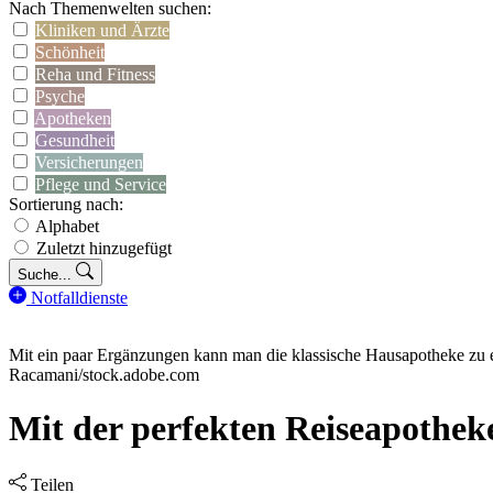
Nach Themenwelten suchen:
Kliniken und Ärzte
Schönheit
Reha und Fitness
Psyche
Apotheken
Gesundheit
Versicherungen
Pflege und Service
Sortierung nach:
Alphabet
Zuletzt hinzugefügt
Suche...
Notfalldienste
Mit ein paar Ergänzungen kann man die klassische Hausapotheke zu 
Racamani/stock.adobe.com
Mit der perfekten Reiseapothek
Teilen