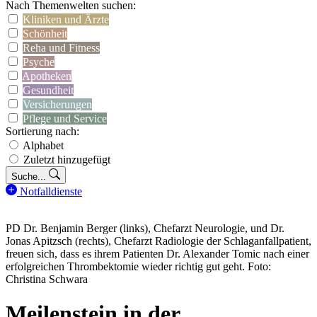
Nach Themenwelten suchen:
Kliniken und Ärzte
Schönheit
Reha und Fitness
Psyche
Apotheken
Gesundheit
Versicherungen
Pflege und Service
Sortierung nach:
Alphabet
Zuletzt hinzugefügt
Suche...
Notfalldienste
PD Dr. Benjamin Berger (links), Chefarzt Neurologie, und Dr.
Jonas Apitzsch (rechts), Chefarzt Radiologie der Schlaganfallpatient,
freuen sich, dass es ihrem Patienten Dr. Alexander Tomic nach einer
erfolgreichen Thrombektomie wieder richtig gut geht. Foto:
Christina Schwara
Meilenstein in der