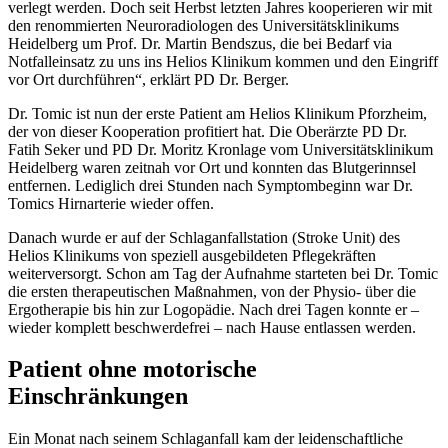
verlegt werden. Doch seit Herbst letzten Jahres kooperieren wir mit
den renommierten Neuroradiologen des Universitätsklinikums
Heidelberg um Prof. Dr. Martin Bendszus, die bei Bedarf via
Notfalleinsatz zu uns ins Helios Klinikum kommen und den Eingriff
vor Ort durchführen“, erklärt PD Dr. Berger.
Dr. Tomic ist nun der erste Patient am Helios Klinikum Pforzheim,
der von dieser Kooperation profitiert hat. Die Oberärzte PD Dr.
Fatih Seker und PD Dr. Moritz Kronlage vom Universitätsklinikum
Heidelberg waren zeitnah vor Ort und konnten das Blutgerinnsel
entfernen. Lediglich drei Stunden nach Symptombeginn war Dr.
Tomics Hirnarterie wieder offen.
Danach wurde er auf der Schlaganfallstation (Stroke Unit) des
Helios Klinikums von speziell ausgebildeten Pflegekräften
weiterversorgt. Schon am Tag der Aufnahme starteten bei Dr. Tomic
die ersten therapeutischen Maßnahmen, von der Physio- über die
Ergotherapie bis hin zur Logopädie. Nach drei Tagen konnte er –
wieder komplett beschwerdefrei – nach Hause entlassen werden.
Patient ohne motorische
Einschränkungen
Ein Monat nach seinem Schlaganfall kam der leidenschaftliche