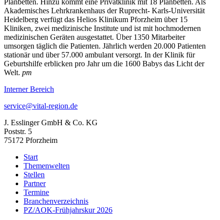
Planbetten. Hinzu kommt eine Privatklinik mit 18 Planbetten. Als
Akademisches Lehrkrankenhaus der Ruprecht- Karls-Universität
Heidelberg verfügt das Helios Klinikum Pforzheim über 15
Kliniken, zwei medizinische Institute und ist mit hochmodernen
medizinischen Geräten ausgestattet. Über 1350 Mitarbeiter
umsorgen täglich die Patienten. Jährlich werden 20.000 Patienten
stationär und über 57.000 ambulant versorgt. In der Klinik für
Geburtshilfe erblicken pro Jahr um die 1600 Babys das Licht der
Welt.
pm
Interner Bereich
service@vital-region.de
J. Esslinger GmbH & Co. KG
Poststr. 5
75172 Pforzheim
Start
Themenwelten
Stellen
Partner
Termine
Branchenverzeichnis
PZ/AOK-Frühjahrskur 2026