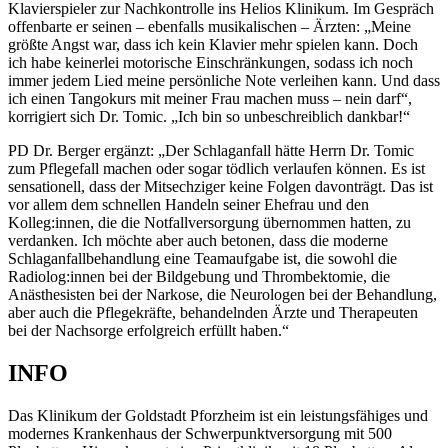
Klavierspieler zur Nachkontrolle ins Helios Klinikum. Im Gespräch
offenbarte er seinen – ebenfalls musikalischen – Ärzten: „Meine
größte Angst war, dass ich kein Klavier mehr spielen kann. Doch
ich habe keinerlei motorische Einschränkungen, sodass ich noch
immer jedem Lied meine persönliche Note verleihen kann. Und dass
ich einen Tangokurs mit meiner Frau machen muss – nein darf“,
korrigiert sich Dr. Tomic. „Ich bin so unbeschreiblich dankbar!“
PD Dr. Berger ergänzt: „Der Schlaganfall hätte Herrn Dr. Tomic
zum Pflegefall machen oder sogar tödlich verlaufen können. Es ist
sensationell, dass der Mitsechziger keine Folgen davonträgt. Das ist
vor allem dem schnellen Handeln seiner Ehefrau und den
Kolleg:innen, die die Notfallversorgung übernommen hatten, zu
verdanken. Ich möchte aber auch betonen, dass die moderne
Schlaganfallbehandlung eine Teamaufgabe ist, die sowohl die
Radiolog:innen bei der Bildgebung und Thrombektomie, die
Anästhesisten bei der Narkose, die Neurologen bei der Behandlung,
aber auch die Pflegekräfte, behandelnden Ärzte und Therapeuten
bei der Nachsorge erfolgreich erfüllt haben.“
INFO
Das Klinikum der Goldstadt Pforzheim ist ein leistungsfähiges und
modernes Krankenhaus der Schwerpunktversorgung mit 500