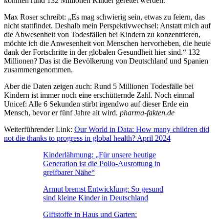
konnten rund 132 Millionen Kinder gerettet werden.
Max Roser schreibt: „Es mag schwierig sein, etwas zu feiern, das
nicht stattfindet. Deshalb mein Perspektivwechsel: Anstatt mich auf
die Abwesenheit von Todesfällen bei Kindern zu konzentrieren,
möchte ich die Anwesenheit von Menschen hervorheben, die heute
dank der Fortschritte in der globalen Gesundheit hier sind.“ 132
Millionen? Das ist die Bevölkerung von Deutschland und Spanien
zusammengenommen.
Aber die Daten zeigen auch: Rund 5 Millionen Todesfälle bei
Kindern ist immer noch eine erschütternde Zahl. Noch einmal
Unicef: Alle 6 Sekunden stirbt irgendwo auf dieser Erde ein
Mensch, bevor er fünf Jahre alt wird.
pharma-fakten.de
Weiterführender Link:
Our World in Data: How many children did
not die thanks to progress in global health? April 2024
Kinderlähmung: „Für unsere heutige
Generation ist die Polio-Ausrottung in
greifbarer Nähe“
Armut bremst Entwicklung: So gesund
sind kleine Kinder in Deutschland
Giftstoffe in Haus und Garten: